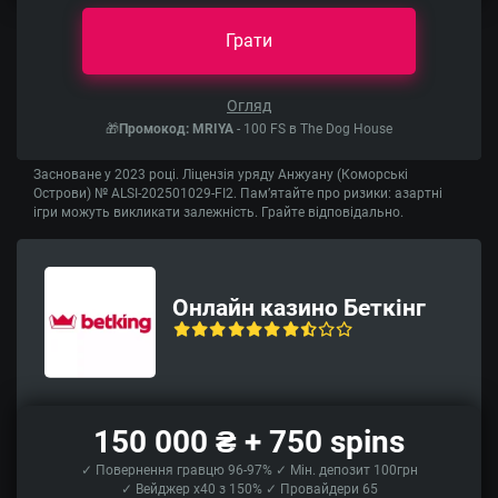
Грати
Огляд
🎁
Промокод: MRIYA
- 100 FS в The Dog House
Засноване у 2023 році. Ліцензія уряду Анжуану (Коморські
Острови) № ALSI-202501029-FI2. Пам’ятайте про ризики: азартні
ігри можуть викликати залежність. Грайте відповідально.
Онлайн казино Беткінг
150 000 ₴ + 750 spins
✓ Повернення гравцю 96-97% ✓ Мін. депозит 100грн
✓ Вейджер x40 з 150% ✓ Провайдери 65