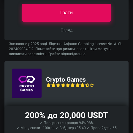
Грати
Огляд
Засноване у 2025 році. Ліцензія Anjouan Gambling License No. ALSI-
202409034-FI2. Пам’ятайте про ризики: азартні ігри можуть
викликати залежність. Грайте відповідально.
Crypto Games
200% до 20,000 USDT
✓ Повернення гравцю 94%-98%
✓ Мін. депозит 100грн ✓ Вейджер x35-40 ✓ Провайдери 65