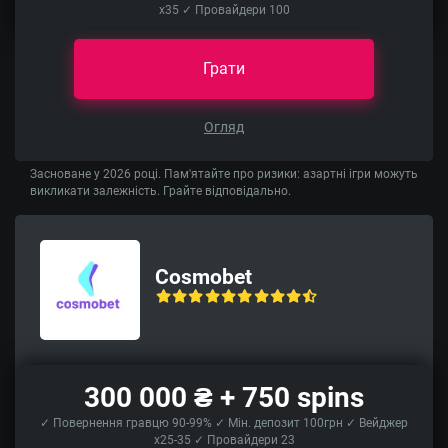
x35 ✓ Провайдери 100
Грати
Огляд
Засноване у 2026 році. Пам'ятайте про ризики: азартні ігри можуть
викликати залежність. Грайте відповідально.
Cosmobet
300 000 ₴ + 750 spins
✓ Повернення гравцю 90-99% ✓ Мін. депозит 100грн ✓ Вейджер
x25-35 ✓ Провайдери 23