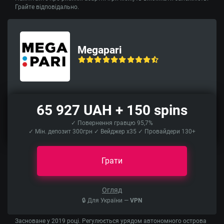
Грайте відповідально.
Megapari
65 927 UAH + 150 spins
✓ Повернення гравцю 95,7%
✓ Мін. депозит 300грн ✓ Вейджер x35 ✓ Провайдери 130+
Грати
Огляд
🔒 Для України —
VPN
Засноване у 2019 році. Регулюється урядом автономного острова