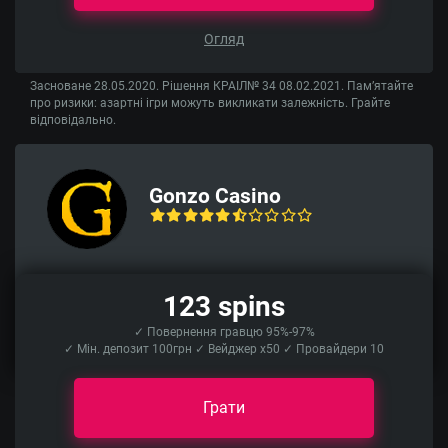
Огляд
Засноване 28.05.2020. Рішення КРАІЛ№ 34 08.02.2021. Пам’ятайте
про ризики: азартні ігри можуть викликати залежність. Грайте
відповідально.
Gonzo Casino
123 spins
✓ Повернення гравцю 95%-97%
✓ Мін. депозит 100грн ✓ Вейджер x50 ✓ Провайдери 10
Грати