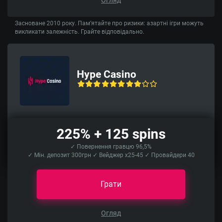
Огляд
Засноване 2010 року. Пам’ятайте про ризики: азартні ігри можуть
викликати залежність. Грайте відповідально.
Hype Casino
225% + 125 spins
✓ Повернення гравцю 96,5%
✓ Мін. депозит 300грн ✓ Вейджер x25-45 ✓ Провайдери 40
Грати
Огляд