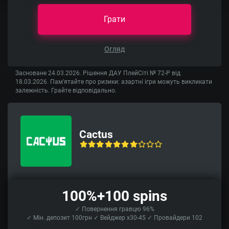
Грати
Огляд
Засноване 24.03.2026. Рішення ДАУ ПлейСіті № 72-Р від
18.03.2026. Пам’ятайте про ризики: азартні ігри можуть викликати
залежність. Грайте відповідально.
Cactus
100%+100 spins
✓ Повернення гравцю 96%
✓ Мін. депозит 100грн ✓ Вейджер x30-45 ✓ Провайдери 102