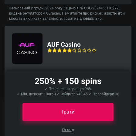
Заснований у грудні 2024 року. Ліцензія № OGL/2024/661/0277,
видана регулятором Curaçao. Пам’ятайте про ризики: азартні ігри
можуть викликати залежність. Грайте відповідально.
AUF Casino
250% + 150 spins
✓ Повернення гравцю 96%
✓ Мін. депозит 100грн ✓ Вейджер x40-45 ✓ Провайдери 36
Грати
Огляд