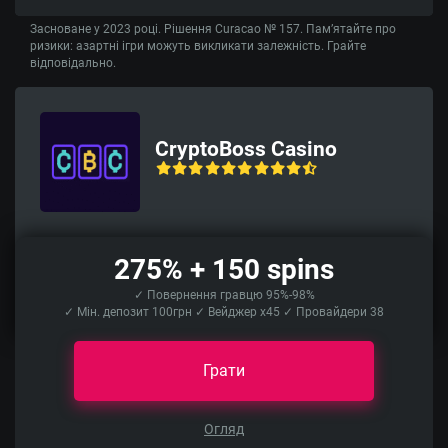
Засноване у 2023 році. Рішення Curacao № 157. Пам’ятайте про
ризики: азартні ігри можуть викликати залежність. Грайте
відповідально.
CryptoBoss Casino
275% + 150 spins
✓ Повернення гравцю 95%-98%
✓ Мін. депозит 100грн ✓ Вейджер x45 ✓ Провайдери 38
Грати
Огляд