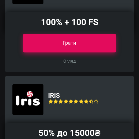
100% + 100 FS
Грати
Огляд
IRIS
50% до 15000₴