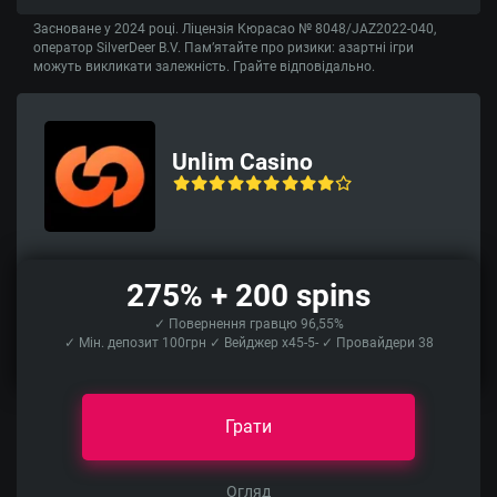
Засноване у 2024 році. Ліцензія Кюрасао № 8048/JAZ2022-040,
оператор SilverDeer B.V. Пам’ятайте про ризики: азартні ігри
можуть викликати залежність. Грайте відповідально.
Unlim Casino
275% + 200 spins
✓ Повернення гравцю 96,55%
✓ Мін. депозит 100грн ✓ Вейджер x45-5- ✓ Провайдери 38
Грати
Огляд