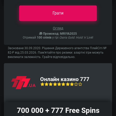
Грати
Огляд
🎁 Промокод:
MRIYA2025
Отримай
100 спінів
у грі
Osiris Gold: Hold 'n' Link
!
Засноване 30.09.2020. Рішення Державного агентства ПлейСіті №
82-Р від 25.03.2026. Пам’ятайте про ризики: азартні ігри можуть
викликати залежність. Грайте відповідально.
Онлайн казино 777
700 000 + 777 Free Spins