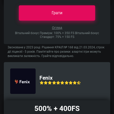
Грати
Огляд
Вітальний бонус Преміум: 100% + 350 FS Вітальний бонус
Стандарт: 75% + 150 FS
Засноване у 2023 році. Рішення КРАІЛ № 168 від 21.03.2024, строк
дії ліцензії - 5 років. Пам’ятайте про ризики: азартні ігри можуть
викликати залежність. Грайте відповідально.
Fenix
500% + 400FS