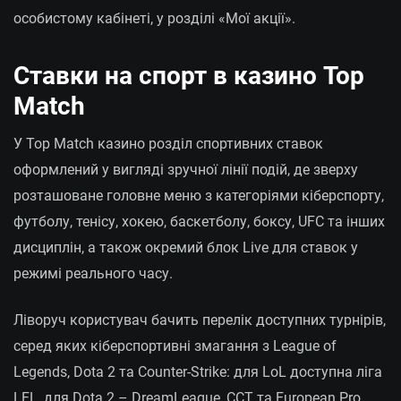
особистому кабінеті, у розділі «Мої акції».
Ставки на спорт в казино Top
Match
У Top Match казино розділ спортивних ставок
оформлений у вигляді зручної лінії подій, де зверху
розташоване головне меню з категоріями кіберспорту,
футболу, тенісу, хокею, баскетболу, боксу, UFC та інших
дисциплін, а також окремий блок Live для ставок у
режимі реального часу.
Ліворуч користувач бачить перелік доступних турнірів,
серед яких кіберспортивні змагання з League of
Legends, Dota 2 та Counter-Strike: для LoL доступна ліга
LFL, для Dota 2 – DreamLeague, CCT та European Pro