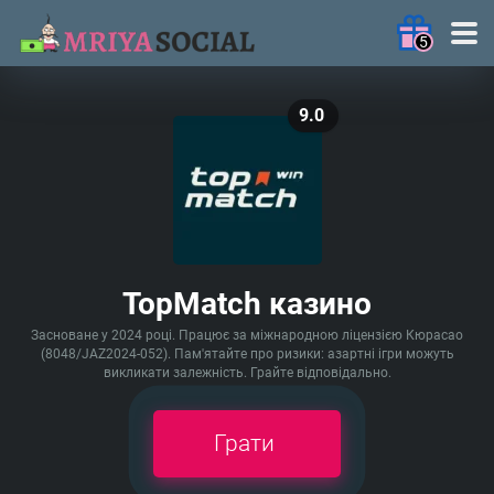
5
9.0
MRIYA2025
— 120FS у
Fortune Fish
Грати
Frenzy: Bonus
Combo
MRIYA2025
TopMatch казино
— 77FS у Big
Грати
Catch Bonanza:
Засноване у 2024 році. Працює за міжнародною ліцензією Кюрасао
Perfect Haul
(8048/JAZ2024-052). Пам'ятайте про ризики: азартні ігри можуть
викликати залежність. Грайте відповідально.
MRIYAON
— 25FS у Sun of
Грати
Грати
Egypt 5