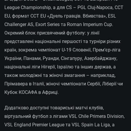
League Championship, а для CS – PGL Cluj-Napoca, CCT
EU, формат CCT EU «Дуель гравців. Вбивства», ESL
Challenger AS, Exort Series та Roman Imperium Cup.
Окремий блок присвячений футболу: у лінії
представлені національні першості та турніри різних
країн, зокрема чемпіонат U‑19 Словенії, Прем’єр‑ліга
України, Панами, Руанди, Сінгапуру, Азербайджану,
національні ліги Нігерії, Ізраїлю та інших держав, а
також молодіжні та жіночі змагання – наприклад,
Прімавера в Італії, жіночі чемпіонати Сербії, Ліберії чи
Кубок КОСАФА в Африці.
Додатково доступні товариські матчі клубів,
віртуальний футбол з лігами VSL Chile Primera Division,
VSL England Premier League та VSL Spain La Liga, а