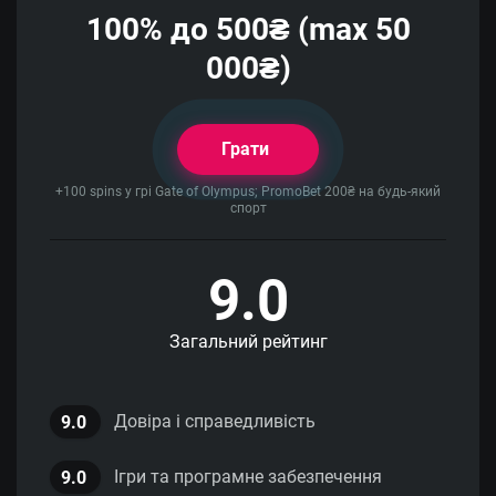
100% до 500₴ (max 50
000₴)
Грати
+100 spins у грі Gate of Olympus; PromoBet 200₴ на будь-який
спорт
9.0
Загальний рейтинг
Довіра і справедливість
9.0
Ігри та програмне забезпечення
9.0