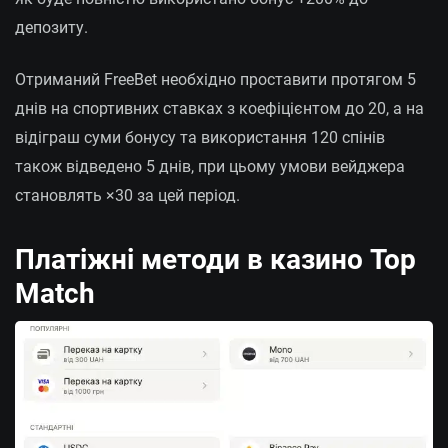
депозиту.
Отриманий FreeBet необхідно проставити протягом 5
днів на спортивних ставках з коефіцієнтом до 20, а на
відіграш суми бонусу та використання 120 спінів
також відведено 5 днів, при цьому умови вейджера
становлять ×30 за цей період.
Платіжні методи в казино Top
Match