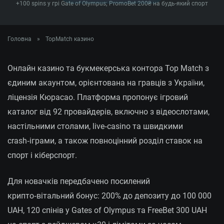
+100 spins у грі Gate of Olympus; PromoBet 200₴ на будь-який спорт
MRIYA2025
— 100 спінів у
Грати
Osiris Gold: Hold
Головна
»
TopMatch казино
'n' Link
MRIYA2025
Онлайн казино та букмекерська контора Top Match з
— 77FS у Big
єдиним акаунтом, орієнтована на гравців з України,
Грати
Catch Bonanza:
ліцензія Кюрасао. Платформа пропонує ігровий
Perfect Haul
каталог від 92 провайдерів, включно з відеослотами,
настільними столами, live‑casino та швидкими
crash‑іграми, а також повноцінний розділ ставок на
спорт і кіберспорт.
Для новачків передбачено посилений
крипто‑вітальний бонус: 200% до депозиту до 100 000
UAH, 120 спінів у Gates of Olympus та FreeBet 300 UAH