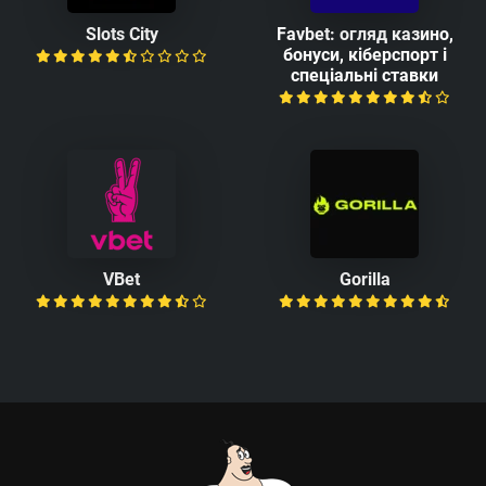
Slots Сity
Favbet: огляд казино,
бонуси, кіберспорт і
спеціальні ставки
VBet
Gorilla