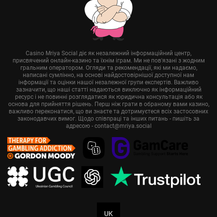
Casino Mriya Social діє як незалежний інформаційний центр,
присвячений онлайн-казино та їхнім іграм. Ми не пов'язані з жодним
гральним оператором. Огляди та рекомендації, які ми надаємо,
написані сумлінно, на основі найдостовірнішої доступної нам
інформації та оцінки нашої незалежної групи експертів. Важливо
зазначити, що наші статті надаються виключно як інформаційний
ресурс і не повинні розглядатися як юридична консультація або як
основа для прийняття рішень. Перш ніж грати в обраному вами казино,
важливо переконатися, що ви знаєте та дотримуєтеся всіх застосовних
законодавчих вимог. Щодо співпраці та інших питань - пишіть за
адресою -
contact@mriya.social
UK