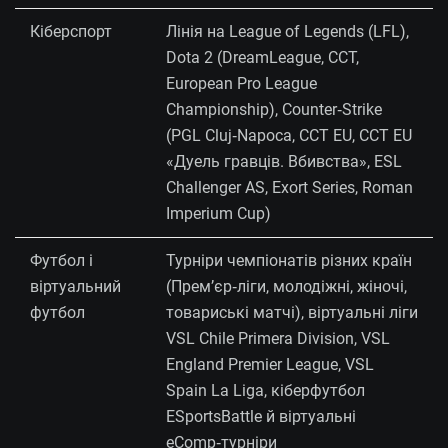
Кіберспорт
Лінія на League of Legends (LFL),
Dota 2 (DreamLeague, CCT,
European Pro League
Championship), Counter‑Strike
(PGL Cluj‑Napoca, CCT EU, CCT EU
«Дуель гравців. Вбивства», ESL
Challenger AS, Exort Series, Roman
Imperium Cup)
Футбол і
Турніри чемпіонатів різних країн
віртуальний
(Прем’єр‑ліги, молодіжні, жіночі,
футбол
товариські матчі), віртуальні ліги
VSL Chile Primera Division, VSL
England Premier League, VSL
Spain La Liga, кіберфутбол
ESportsBattle й віртуальні
eComp‑турніри