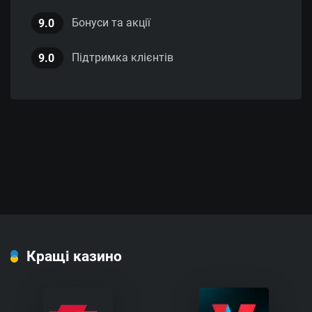
Бонуси та акції
9.0
Підтримка клієнтів
9.0
Кращі казино