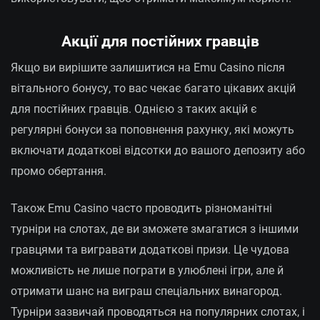
Акції для постійних гравців
Якщо ви вирішите залишитися на Emu Casino після
вітального бонусу, то вас чекає багато цікавих акцій
для постійних гравців. Однією з таких акцій є
регулярні бонуси за поповнення рахунку, які можуть
включати додаткові відсотки до вашого депозиту або
промо обертання.
Також Emu Casino часто проводить різноманітні
турніри на слотах, де ви зможете змагатися з іншими
гравцями та вигравати додаткові призи. Це чудова
можливість не лише пограти в улюблені ігри, але й
отримати шанс на виграш спеціальних винагород.
Турніри зазвичай проводяться на популярних слотах, і