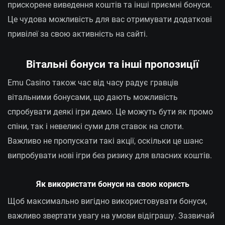
прискорене виведення коштів та інші приємні бонуси.
Це чудова можливість для вас отримувати додаткові
привілеї за свою активність на сайті.
Вітальні бонуси та інші пропозиції
Emu Casino також час від часу радує гравців
вітальними бонусами, що дають можливість
спробувати деякі ігри демо. Це можуть бути як промо
спіни, так і невеликі суми для ставок на слоти.
Важливо не пропускати такі акції, оскільки це шанс
випробувати нові ігри без ризику для власних коштів.
Як використати бонуси на свою користь
Щоб максимально вигідно використовувати бонуси,
важливо звертати увагу на умови відіграшу. Зазвичай