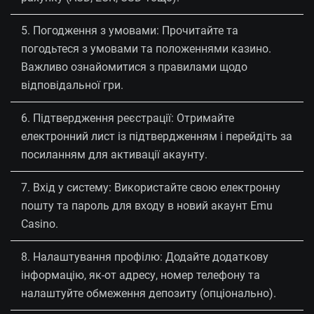
5. Погодження з умовами: Прочитайте та
погодьтеся з умовами та положеннями казино.
Важливо ознайомитися з правилами щодо
відповідальної гри.
6. Підтвердження реєстрації: Отримайте
електронний лист із підтвердженням і перейдіть за
посиланням для активації акаунту.
7. Вхід у систему: Використайте свою електронну
пошту та пароль для входу в новий акаунт Emu
Casino.
8. Налаштування профілю: Додайте додаткову
інформацію, як-от адресу, номер телефону та
налаштуйте обмеження депозиту (опціонально).