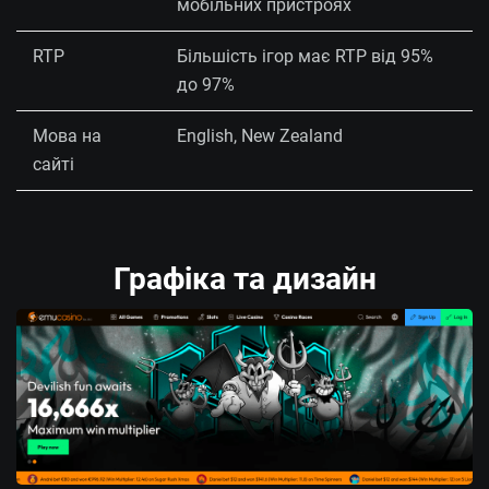
мобільних пристроях
RTP
Більшість ігор має RTP від 95%
до 97%
Мова на
English, New Zealand
сайті
Графіка та дизайн