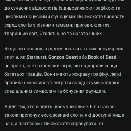
до сучасних відеослотів із дивовижною графікою та
цікавими бонусними функціями. Ви зможете вибирати
серед слотів з різними темами: пригоди, фентезі,
тваринний світ, Єгипет, кіно та багато інших.
Якщо ви новачок, я раджу почати з таких популярних
слотів, як
Starburst
,
Gonzo’s Quest
або
Book of Dead
–
це прості, але захоплюючі ігри, які підкорили серця
багатьох гравців. Вони мають яскраву графіку, легкі
правила і можливості виграти солідні суми завдяки
спеціальним символам та бонусним раундам.
А для тих, хто любить щось унікальне, Emu Casino
також пропонує ексклюзивні слоти, які доступні лише
на цій платформі. Ви зможете спробувати їх і