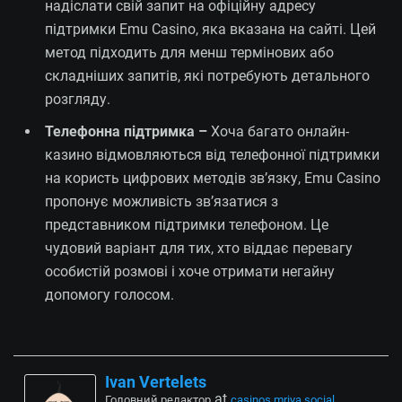
надіслати свій запит на офіційну адресу
підтримки Emu Casino, яка вказана на сайті. Цей
метод підходить для менш термінових або
складніших запитів, які потребують детального
розгляду.
Телефонна підтримка –
Хоча багато онлайн-
казино відмовляються від телефонної підтримки
на користь цифрових методів зв’язку, Emu Casino
пропонує можливість зв’язатися з
представником підтримки телефоном. Це
чудовий варіант для тих, хто віддає перевагу
особистій розмові і хоче отримати негайну
допомогу голосом.
Ivan Vertelets
at
Головний редактор
casinos.mriya.social