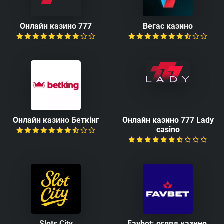
Онлайн казино 777
Вегас казино
Онлайн казино Беткінг
Онлайн казино 777 Lady
casino
Slots Сity
Favbet: огляд казино,