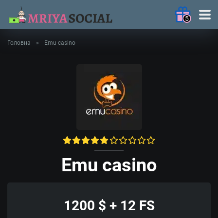
5
Головна
»
Emu casino
MRIYA2025
— 120FS у
Fortune Fish
Грати
Frenzy: Bonus
Combo
MRIYA2025
— 77FS у Big
Грати
Catch Bonanza:
Perfect Haul
Emu casino
MRIYAON
— 25FS у Sun of
Грати
1200 $ + 12 FS
Egypt 5