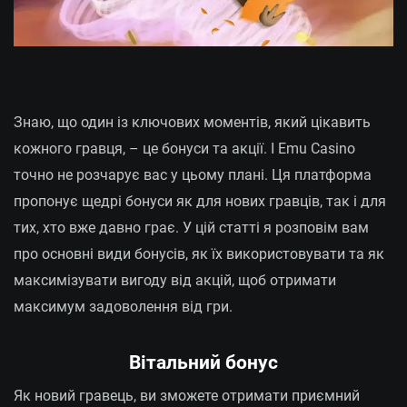
Знаю, що один із ключових моментів, який цікавить
кожного гравця, – це бонуси та акції. І Emu Casino
точно не розчарує вас у цьому плані. Ця платформа
пропонує щедрі бонуси як для нових гравців, так і для
тих, хто вже давно грає. У цій статті я розповім вам
про основні види бонусів, як їх використовувати та як
максимізувати вигоду від акцій, щоб отримати
максимум задоволення від гри.
Вітальний бонус
Як новий гравець, ви зможете отримати приємний