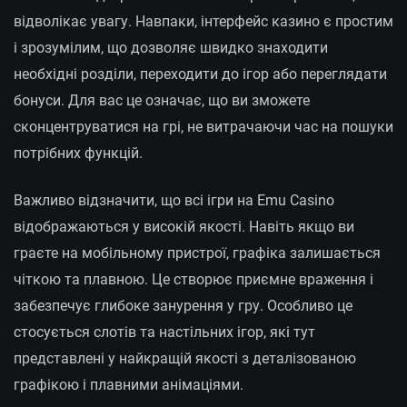
відволікає увагу. Навпаки, інтерфейс казино є простим
і зрозумілим, що дозволяє швидко знаходити
необхідні розділи, переходити до ігор або переглядати
бонуси. Для вас це означає, що ви зможете
сконцентруватися на грі, не витрачаючи час на пошуки
потрібних функцій.
Важливо відзначити, що всі ігри на Emu Casino
відображаються у високій якості. Навіть якщо ви
граєте на мобільному пристрої, графіка залишається
чіткою та плавною. Це створює приємне враження і
забезпечує глибоке занурення у гру. Особливо це
стосується слотів та настільних ігор, які тут
представлені у найкращій якості з деталізованою
графікою і плавними анімаціями.