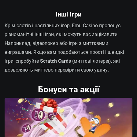
Інші ігри
Крім слотів і настільних ігор, Emu Casino пропонує
різноманітні інші ігри, які можуть вас зацікавити.
Наприклад, відеопокер або ігри з миттєвими
виграшами. Якщо вам подобаються прості і швидкі
ігри, спробуйте
Scratch Cards
(миттєві лотереї), які
дозволяють миттєво перевірити свою удачу.
Бонуси та акції