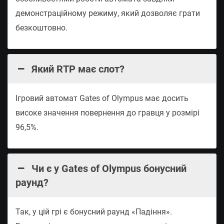
демонстраційному режиму, який дозволяє грати
безкоштовно.
Який RTP має слот?
Ігровий автомат Gates of Olympus має досить
високе значення повернення до гравця у розмірі
96,5%.
Чи є у Gates of Olympus бонусний
раунд?
Так, у цій грі є бонусний раунд «Падіння».