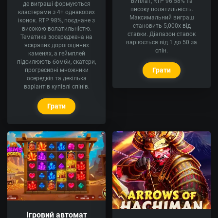
виплат, RTP 96.58% та
де виграші формуються
високу волатильність.
кластерами з 4+ однакових
Максимальний виграш
іконок. RTP 98%, поєднане з
становить 5,000x від
високою волатильністю.
ставки. Діапазон ставок
Тематика зосереджена на
варіюється від 1 до 50 за
яскравих дорогоцінних
спін.​
каменях, а геймплей
підсилюють бомби, скатери,
Грати
прогресивні множники
осередків та декілька
варіантів купівлі спінів.
Грати
Ігровий автомат