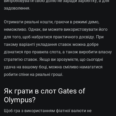
випробовувати свою долю не заради заробітку, а для
задоволення.
Отримати реальні кошти, граючи в режимі демо,
неможливо. Однак, ви можете використовувати його
для того, щоб набратися практичного досвіду. При
такому варіанті укладання ставок можна добре
дізнатися про правила слота, а також виробити власну
стратегію ставок. Якщо ви зрозумієте, що сьогодні
удача на вашому боці, можна сміливо намагатися
робити спіни на реальні гроші.
Як грати в слот Gates of
Olympus?
Щоб гра з використанням фіатної валюти не