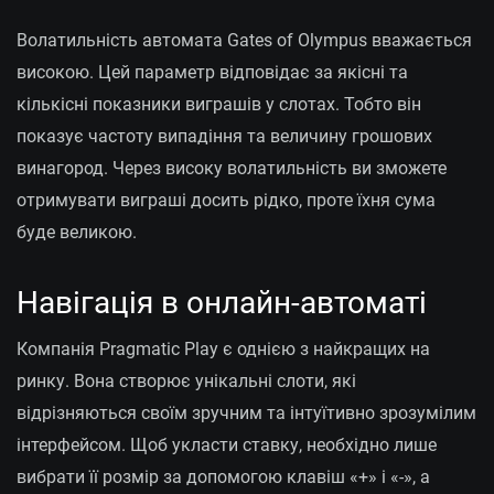
Волатильність автомата Gates of Olympus вважається
високою. Цей параметр відповідає за якісні та
кількісні показники виграшів у слотах. Тобто він
показує частоту випадіння та величину грошових
винагород. Через високу волатильність ви зможете
отримувати виграші досить рідко, проте їхня сума
буде великою.
Навігація в онлайн-автоматі
Компанія Pragmatic Play є однією з найкращих на
ринку. Вона створює унікальні слоти, які
відрізняються своїм зручним та інтуїтивно зрозумілим
інтерфейсом. Щоб укласти ставку, необхідно лише
вибрати її розмір за допомогою клавіш «+» і «-», а