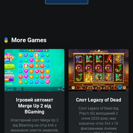
More Games
Ігровий автомат
Слот Legacy of Dead
Merge Up 2 від
Слот Legacy of Dead від
BGaming
Play'n GO, випущений 2
січня 2020 року, має
Кластерний слот Merge Up 2
класичну сітку 5×3 з 10
від BGaming на сітці 6×6 з
фіксованими лініями
механікою злиття символів,