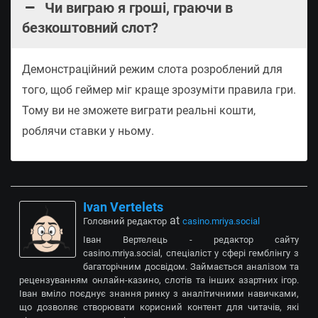
Чи виграю я гроші, граючи в
безкоштовний слот?
Демонстраційний режим слота розроблений для
того, щоб геймер міг краще зрозуміти правила гри.
Тому ви не зможете виграти реальні кошти,
роблячи ставки у ньому.
Ivan Vertelets
at
Головний редактор
casino.mriya.social
Іван Вертелець - редактор сайту
casino.mriya.social, спеціаліст у сфері гемблінгу з
багаторічним досвідом. Займається аналізом та
рецензуванням онлайн-казино, слотів та інших азартних ігор.
Іван вміло поєднує знання ринку з аналітичними навичками,
що дозволяє створювати корисний контент для читачів, які