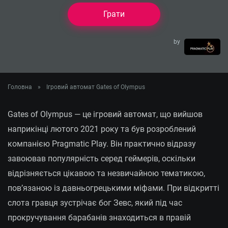
MRIYA2025
Грати
— 100 спінів у
Грати
Osiris Gold: Hold
'n' Link
by
MRIYA2025
— 77FS у Big
Грати
Головна
»
Ігровий автомат Gates of Olympus
Catch Bonanza:
Perfect Haul
Gates of Olympus — це ігровий автомат, що вийшов
наприкінці лютого 2021 року та був розроблений
компанією Pragmatic Play. Він практично відразу
завоював популярність серед геймерів, оскільки
відрізняється цікавою та незвичайною тематикою,
пов’язаною із давньогрецькими міфами. При відкритті
слота гравця зустрічає бог Зевс, який під час
прокручування барабанів знаходиться в правій