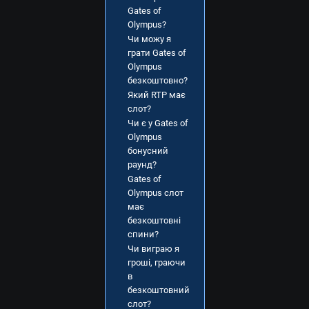
Gates of
Olympus?
Чи можу я
грати Gates of
Olympus
безкоштовно?
Який RTP має
слот?
Чи є у Gates of
Olympus
бонусний
раунд?
Gates of
Olympus слот
має
безкоштовні
спини?
Чи виграю я
гроші, граючи
в
безкоштовний
слот?