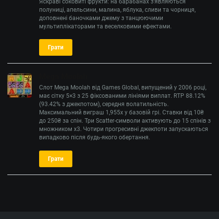
Яскраві соковиті фрукти: на барабанах з'являються
полуниці, апельсини, малина, яблука, сливи та чорниця,
доповнені баночками джему з танцюючими
мультиплікаторами та веселковими ефектами.
Грати
Mega Moolah
Слот Mega Moolah від Games Global, випущений у 2006 році,
має сітку 5×3 з 25 фіксованими лініями виплат. RTP 88.12%
(93.42% з джекпотом), середня волатильність.
Максимальний виграш 1,955x у базовій грі. Ставки від 10₴
до 250₴ за спін. Три Scatter-символи активують до 15 спінів з
множником x3. Чотири прогресивні джекпоти запускаються
випадково після будь-якого обертання.
Грати