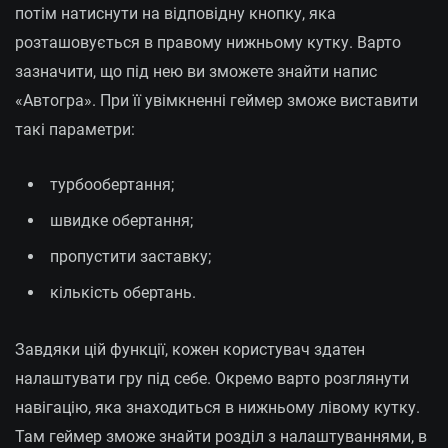
потім натиснути на відповідну кнопку, яка
розташовується в правому нижньому кутку. Варто
зазначити, що під нею ви зможете знайти напис
«Автогра». При її увімкненні геймер зможе виставити
такі параметри:
турбообертання;
швидке обертання;
пропустити заставку;
кількість обертань.
Завдяки цій функції, кожен користувач здатен
налаштувати гру під себе. Окремо варто розглянути
навігацію, яка знаходиться в нижньому лівому кутку.
Там геймер зможе знайти розділ з налаштуваннями, в