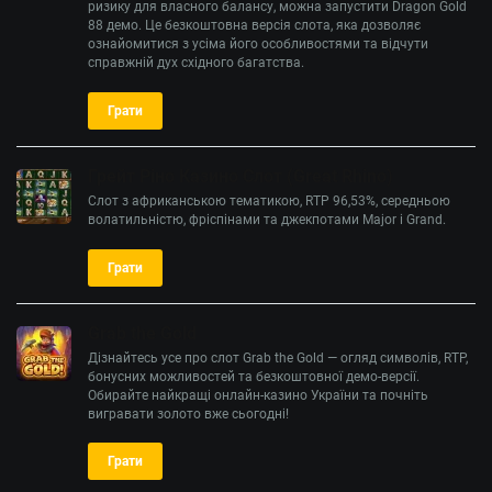
ризику для власного балансу, можна запустити Dragon Gold
88 демо. Це безкоштовна версія слота, яка дозволяє
ознайомитися з усіма його особливостями та відчути
справжній дух східного багатства.
Грати
Грейт Ріно Казино Слот (Great Rhino)
Слот з африканською тематикою, RTP 96,53%, середньою
волатильністю, фріспінами та джекпотами Major і Grand.
Грати
Grab the Gold
Дізнайтесь усе про слот Grab the Gold — огляд символів, RTP,
бонусних можливостей та безкоштовної демо-версії.
Обирайте найкращі онлайн-казино України та почніть
вигравати золото вже сьогодні!
Грати