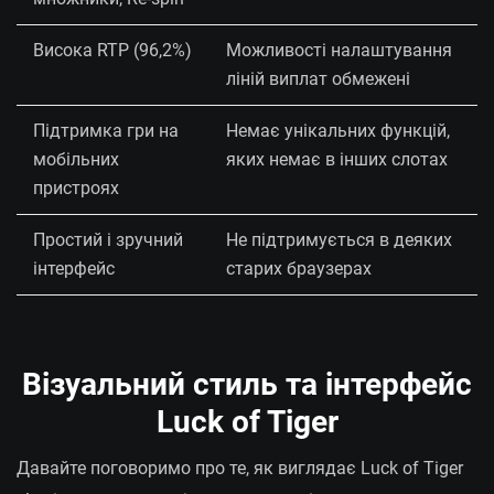
Висока RTP (96,2%)
Можливості налаштування
ліній виплат обмежені
Підтримка гри на
Немає унікальних функцій,
мобільних
яких немає в інших слотах
пристроях
Простий і зручний
Не підтримується в деяких
інтерфейс
старих браузерах
Візуальний стиль та інтерфейс
Luck of Tiger
Давайте поговоримо про те, як виглядає Luck of Tiger