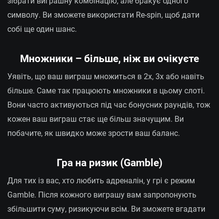
зібрати виграшну комбінацію, але бракує одного
символу. Ви зможете використати Re-spin, щоб дати
собі ще один шанс.
Множники – більше, ніж ви очікуєте
Уявіть, що ваш виграш множиться в 2x, 3x або навіть
більше. Саме так працюють множники в цьому слоті.
Вони часто активуються під час бонусних раундів, тож
кожен ваш виграш стає ще більш значущим. Ви
побачите, як швидко може зрости ваш баланс.
Гра на ризик (Gamble)
Для тих із вас, хто любить адреналін, у грі є режим
Gamble. Після кожного виграшу вам запропонують
збільшити суму, ризикуючи всім. Ви зможете вгадати