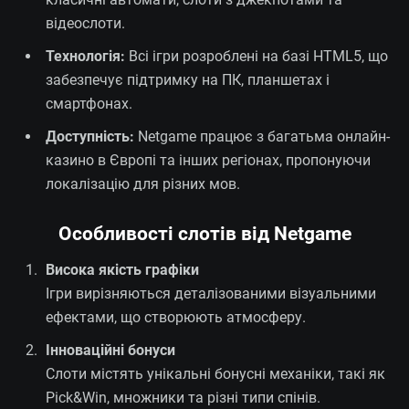
відеослоти.
Технологія:
Всі ігри розроблені на базі HTML5, що
забезпечує підтримку на ПК, планшетах і
смартфонах.
Доступність:
Netgame працює з багатьма онлайн-
казино в Європі та інших регіонах, пропонуючи
локалізацію для різних мов.
Особливості слотів від Netgame
Висока якість графіки
Ігри вирізняються деталізованими візуальними
ефектами, що створюють атмосферу.
Інноваційні бонуси
Слоти містять унікальні бонусні механіки, такі як
Pick&Win, множники та різні типи спінів.