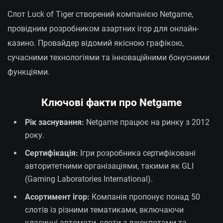
Слот Luck of Tiger створений компанією Netgame,
провідним розробником азартних ігор для онлайн-
казино. Провайдер відомий якісною графікою,
сучасними технологіями та інноваційними бонусними
функціями.
Ключові факти про Netgame
Рік заснування:
Netgame працює на ринку з 2012
року.
Сертифікація:
Ігри розробника сертифіковані
авторитетними організаціями, такими як GLI
(Gaming Laboratories International).
Асортимент ігор:
Компанія пропонує понад 50
слотів із різними тематиками, включаючи
класичні автомати, слоти з джекпотами та