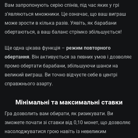
Вам запропонують серію спінів, під час яких у грі
з’являються множники. Це означає, що ваш виграш
може зрости в кілька разів. Уявіть, як барабани
обертаються, а ваш баланс стрімко збільшується!
Ще одна цікава функція –
режим повторного
обертання
. Він активується за певних умов і дозволяє
промо обертати барабани, збільшуючи шанси на
великий виграш. Ви точно відчуєте себе в центрі
справжнього азарту.
Мінімальні та максимальні ставки
Гра дозволить вам обирати, як ризикувати. Ви
зможете почати зі ставки від 0,10 монет, що дозволяє
насолоджуватися грою навіть із невеликим