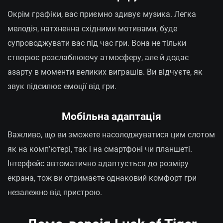
Окрім графіки, вас приємно здивує музика. Легка
мелодія, натхненна східними мотивами, буде
супроводжувати вас під час гри. Вона не тільки
створює розслаблюючу атмосферу, але й додає
азарту в моменти великих виграшів. Ви відчуєте, як
звук підсилює емоції від гри.
Мобільна адаптація
Важливо, що ви зможете насолоджуватися цим слотом
як на комп’ютері, так і на смартфоні чи планшеті.
Інтерфейс автоматично адаптується до розміру
екрана, тож ви отримаєте однаковий комфорт гри
незалежно від пристрою.