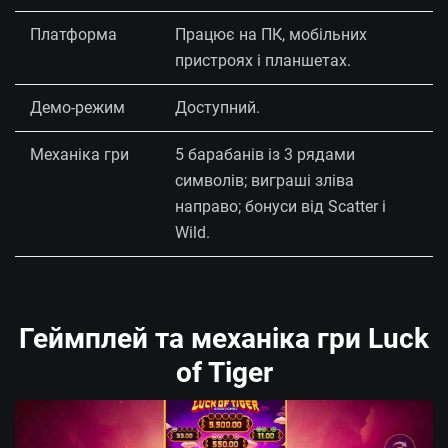
Платформа
Працює на ПК, мобільних
пристроях і планшетах.
Демо-режим
Доступний.
Механіка гри
5 барабанів із 3 рядами
символів; виграші зліва
направо; бонуси від Scatter і
Wild.
Геймплей та механіка гри Luck
of Tiger