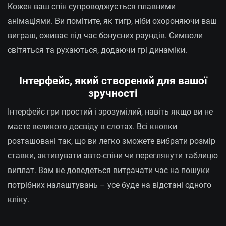
Кожен ваш спін супроводжується плавними
анімаціями. Ви помітите, як тигр, ніби охороняючи ваш
виграш, оживає під час бонусних раундів. Символи
світяться та рухаються, додаючи грі динаміки.
Інтерфейс, який створений для вашої
зручності
Інтерфейс гри простий і зрозумілий, навіть якщо ви не
маєте великого досвіду в слотах. Всі кнопки
розташовані так, що ви легко зможете вибрати розмір
ставки, активувати авто-спіни чи переглянути таблицю
виплат. Вам не доведеться витрачати час на пошуки
потрібних налаштувань – усе буде на відстані одного
кліку.