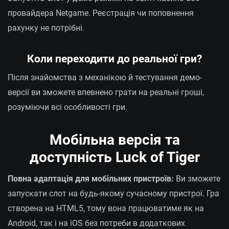
провайдера Netgame. Реєстрація чи поповнення
рахунку не потрібні.
Коли переходити до реальної гри?
Після знайомства з механікою й тестування демо-
версії ви зможете впевнено грати на реальні гроші,
розуміючи всі особливості гри.
Мобільна версія та
доступність Luck of Tiger
Повна адаптація для мобільних пристроїв:
Ви зможете
запускати слот на будь-якому сучасному пристрої. Гра
створена на HTML5, тому вона працюватиме як на
Android, так і на iOS без потреби в додаткових