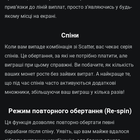
прив’язки до ліній виплат, просто з’являючись у будь-
якому місці на екрані.
Спіни
Коли вам випаде комбінація зі Scatter, вас чекає серія
спінів. Це обертання, за які не потрібно платити, але
виграші при цьому справжні. Ви побачите, як кількість
ваших монет росте без зайвих витрат. А найкраще те,
що під час спінів часто активуються додаткові
множники, збільшуючи ваш виграш у кілька разів!
Режим повторного обертання (Re-spin)
Ця функція дозволяє повторно обертати певні
барабани після спіну. Уявіть, що вам майже вдалося