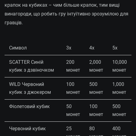
крапок на кубиках – чим більше крапок, тим вищі
винагороди, що робить гру інтуїтивно зрозумілою для
гравців.
Символ
3x
4x
5x
SCATTER Синій
200
2,000
10,000
кубик з дзвіночком
монет
монет
монет
WILD Червоний
100
500
1,000
кубик з джокером
монет
монет
монет
Фіолетовий кубик
50
100
500
монет
монет
монет
Червоний кубик
25
80
400