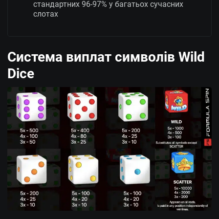
стандартних 96-97% у багатьох сучасних
слотах
Система виплат символів Wild
Dice