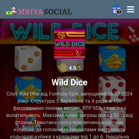
5
MRIYA2025
— 120FS у
Fortune Fish
Грати
Frenzy: Bonus
Combo
4.0
/5
Wild Dice
MRIYA2025
— 77FS у Big
Грати
Catch Bonanza:
Слот Wild Dice від Formula Spin, випущений 16.07.2024
Perfect Haul
року. Cтруктура 5 барабанів та 4 ряди зі 100
фіксованими лініями виплат. RTP 95% та низька
волатильність. Максимальний виграш понад 500x від
MRIYAON
ставки. Тематика слота присвячена азартним
— 25FS у Sun of
Грати
Egypt 5
кубикам, де головними символами виступають
кольорові кубики з крапками від 1 до 6. Унікальна