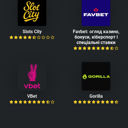
Slots Сity
Favbet: огляд казино,
бонуси, кіберспорт і
спеціальні ставки
VBet
Gorilla