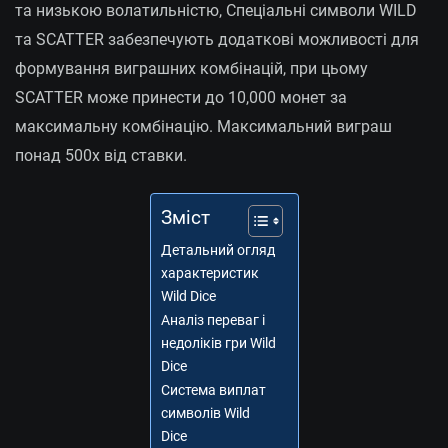
та низькою волатильністю, Спеціальні символи WILD
та SCATTER забезпечують додаткові можливості для
формування виграшних комбінацій, при цьому
SCATTER може принести до 10,000 монет за
максимальну комбінацію. Максимальний виграш
понад 500x від ставки.
Зміст
Детальний огляд
характеристик
Wild Dice
Аналіз переваг і
недоліків гри Wild
Dice
Система виплат
символів Wild
Dice