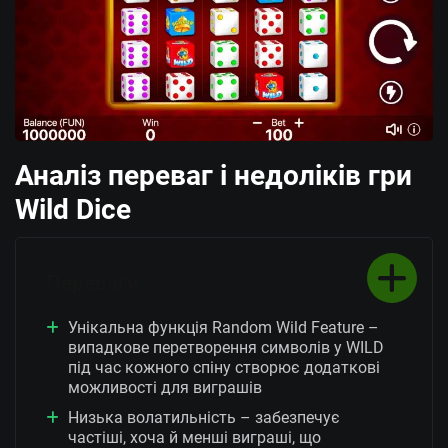
Аналіз переваг і недоліків гри
Wild Dice
Переваги
Унікальна функція Random Wild Feature –
випадкове перетворення символів у WILD
під час кожного спіну створює додаткові
можливості для виграшів
Низька волатильність – забезпечує
частіші, хоча й менші виграші, що