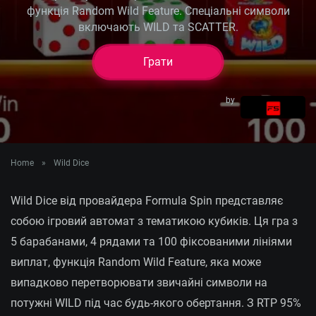
функція Random Wild Feature. Спеціальні символи
MRIYA2025
включають WILD та SCATTER.
— 100 спінів у
Грати
Osiris Gold: Hold
'n' Link
Грати
MRIYA2025
by
— 77FS у Big
Грати
Catch Bonanza:
Perfect Haul
Home
»
Wild Dice
Wild Dice від провайдера Formula Spin представляє
собою ігровий автомат з тематикою кубиків. Ця гра з
5 барабанами, 4 рядами та 100 фіксованими лініями
виплат, функція Random Wild Feature, яка може
випадково перетворювати звичайні символи на
потужні WILD під час будь-якого обертання. З RTP 95%