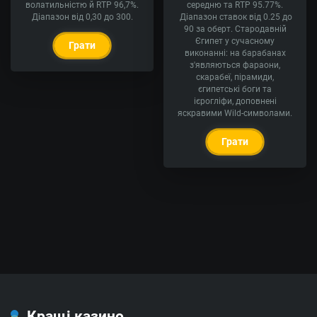
волатильністю й RTP 96,7%.
середню та RTP 95.77%.
Діапазон від 0,30 до 300.
Діапазон ставок від 0.25 до
90 за оберт. Стародавній
Єгипет у сучасному
Грати
виконанні: на барабанах
з'являються фараони,
скарабеї, пірамиди,
єгипетські боги та
ієрогліфи, доповнені
яскравими Wild-символами.
Грати
Кращі казино