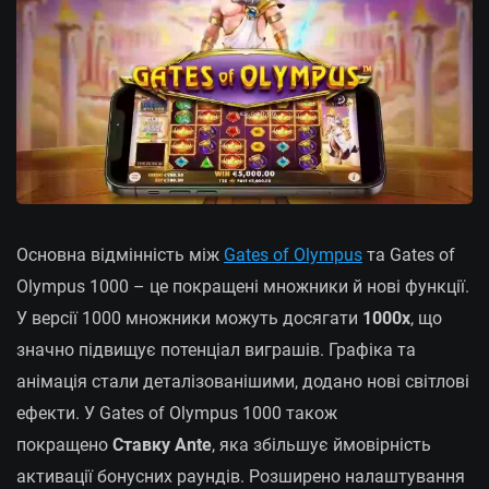
Основна відмінність між
Gates of Olympus
та Gates of
Olympus 1000 – це покращені множники й нові функції.
У версії 1000 множники можуть досягати
1000х
, що
значно підвищує потенціал виграшів. Графіка та
анімація стали деталізованішими, додано нові світлові
ефекти. У Gates of Olympus 1000 також
покращено
Ставку Ante
, яка збільшує ймовірність
активації бонусних раундів. Розширено налаштування