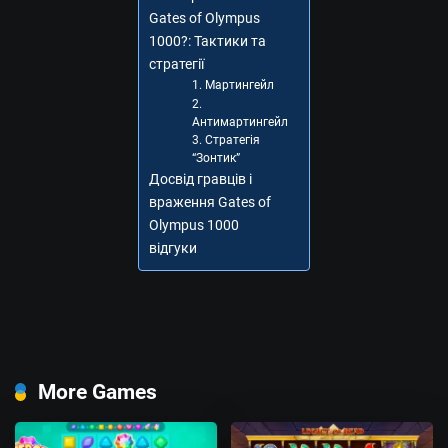
Gates of Olympus
1000?: Тактики та
стратегії
1. Мартингейл
2.
Антимартингейл
3. Стратегія
“Зонтик”
Досвід гравців і
враження Gates of
Olympus 1000
відгуки
More Games