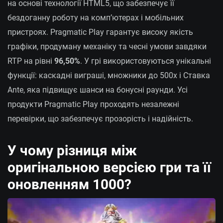
на основі технології HTML5, що забезпечує її
бездоганну роботу на комп’ютерах і мобільних
пристроях. Pragmatic Play гарантує високу якість
графіки, продуману механіку та чесні умови завдяки
RTP на рівні
96,50%
. У грі використовуються унікальні
функції: каскадні виграші, множники до 500х і Ставка
Ante, яка підвищує шанси на бонусні раунди. Усі
продукти Pragmatic Play проходять незалежні
перевірки, що забезпечує прозорість і надійність.
У чому різниця між
оригінальною версією гри та її
оновленням 1000?