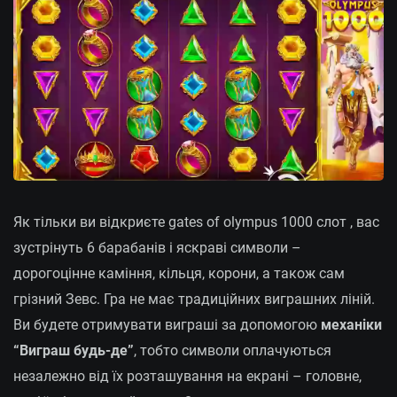
Як тільки ви відкриєте gates of olympus 1000 слот , вас
зустрінуть 6 барабанів і яскраві символи –
дорогоцінне каміння, кільця, корони, а також сам
грізний Зевс. Гра не має традиційних виграшних ліній.
Ви будете отримувати виграші за допомогою
механіки
“Виграш будь-де”
, тобто символи оплачуються
незалежно від їх розташування на екрані – головне,