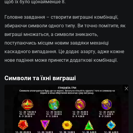
щоб їх було щонайменше 8.
Головне завдання – створити виграшні комбінації,
збираючи символи одного типу. Ви точно помітите, як
виграші множаться, а символи зникають,
поступаючись місцем новим завдяки механіці
каскадного випадання. Це додає азарту, адже кожне
нове падіння може принести додаткові комбінації.
Символи та їхні виграші