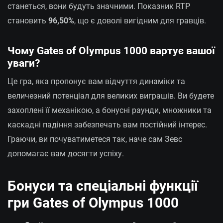
станеться, вони будуть значними. Показник RTP
становить
96,50%
, що є доволі вигідним для гравців.
Чому Gates of Olympus 1000 вартує вашої
уваги?
Це гра, яка пропонує вам відчуття динаміки та
величезний потенціал для великих виграшів. Ви будете
захоплені її механікою, а бонусні раунди, множники та
каскадні падіння забезпечать вам постійний інтерес.
Граючи, ви почуватиметеся так, наче сам Зевс
допомагає вам досягти успіху.
Бонуси та спеціальні функції
гри Gates of Olympus 1000