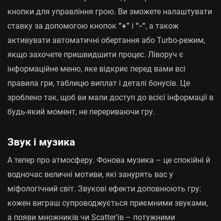
кнопки для управління грою. Ви зможете налаштувати
ставку за допомогою кнопок
“+”
і
“-“
, а також
активувати автоматичні обертання або Turbo-режим,
якщо захочете пришвидшити процес. Ліворуч є
інформаційне меню, яке відкриє перед вами всі
правила гри, таблицю виплат і деталі бонусів. Це
зроблено так, щоб ви мали доступ до всієї інформації в
будь-який момент, не перериваючи гру.
Звук і музика
А тепер про атмосферу. Фонова музика – це спокійні й
водночас величні мотиви, які занурять вас у
міфологічний світ. Звукові ефекти доповнюють гру:
кожен виграш супроводжується приємними звуками,
а появи множників чи Scatter’ів – потужними