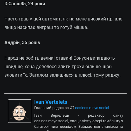
DiCanio85, 24 роки
Часто грав у цей автомат, як на мене високий rtp, але
якщо насипає виграш то готуй мішка.
Андрій, 35 років
Народ не робіть великі ставки! Бонуси випадають
швидше, хоча довелося злити трохи більше, щоб
зловити їх. Загалом залишився в плюсі, тому раджу.
Ivan Vertelets
at
Головний редактор
casinos.mriya.social
Іван Вертелець - редактор сайту
casinos.mriya.social, спеціаліст у сфері гемблінгу з
багаторічним досвідом. Займається аналізом та