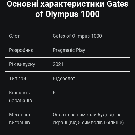
Основні характеристики Gates
of Olympus 1000
Слот
Gates of Olimpus 1000
Розробник
Pragmatic Play
Рік випуску
2021
Тип гри
Відеослот
Кількість
6
барабанів
Механіка
Оплата за символи будь-де на
виграшів
екрані (від 8 символів і більше)