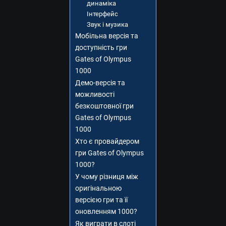
динаміка
Інтерфейс
Звук і музика
Мобільна версія та
доступність гри
Gates of Olympus
1000
Демо-версія та
можливості
безкоштовної гри
Gates of Olympus
1000
Хто є провайдером
гри Gates of Olympus
1000?
У чому різниця між
оригінальною
версією гри та її
оновленням 1000?
Як виграти в слоті