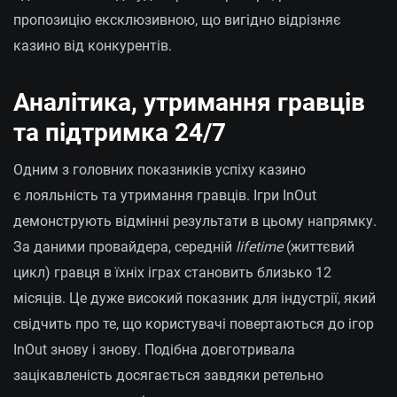
пропозицію ексклюзивною, що вигідно відрізняє
казино від конкурентів.
Аналітика, утримання гравців
та підтримка 24/7
Одним з головних показників успіху казино
є лояльність та утримання гравців. Ігри InOut
демонструють відмінні результати в цьому напрямку.
За даними провайдера, середній
lifetime
(життєвий
цикл) гравця в їхніх іграх становить близько 12
місяців. Це дуже високий показник для індустрії, який
свідчить про те, що користувачі повертаються до ігор
InOut знову і знову. Подібна довготривала
зацікавленість досягається завдяки ретельно