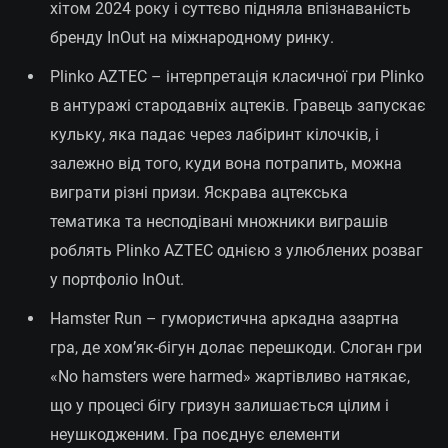
хітом 2024 року і суттєво підняла впізнаваність
бренду InOut на міжнародному ринку.
Plinko AZTEC – інтерпретація класичної гри Plinko
в антуражі стародавніх ацтеків. Гравець запускає
кульку, яка падає через лабіринт кілочків, і
залежно від того, куди вона потрапить, можна
виграти різні призи. Яскрава ацтекська
тематика та несподівані множники виграшів
роблять Plinko AZTEC однією з улюблених розваг
у портфоліо InOut.
Hamster Run – гумористична аркадна азартна
гра, де хом’як-бігун долає перешкоди. Слоган гри
«No hamsters were harmed» жартівливо натякає,
що у процесі бігу гризун залишається цілим і
неушкодженим. Гра поєднує елементи