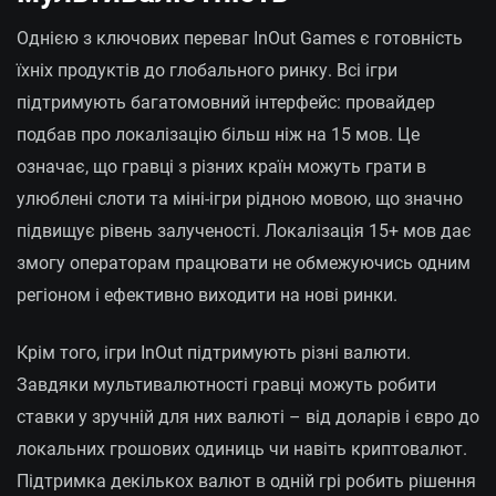
Однією з ключових переваг InOut Games є готовність
їхніх продуктів до глобального ринку. Всі ігри
підтримують багатомовний інтерфейс: провайдер
подбав про локалізацію більш ніж на 15 мов. Це
означає, що гравці з різних країн можуть грати в
улюблені слоти та міні-ігри рідною мовою, що значно
підвищує рівень залученості. Локалізація 15+ мов дає
змогу операторам працювати не обмежуючись одним
регіоном і ефективно виходити на нові ринки.
Крім того, ігри InOut підтримують різні валюти.
Завдяки мультивалютності гравці можуть робити
ставки у зручній для них валюті – від доларів і євро до
локальних грошових одиниць чи навіть криптовалют.
Підтримка декількох валют в одній грі робить рішення