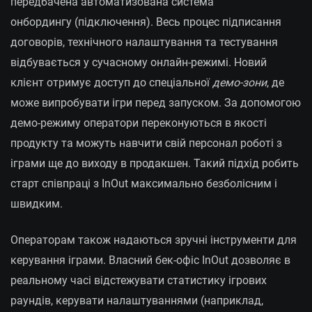
передбачена автоматизована система
онбордингу (підключення). Весь процес підписання
договорів, технічного налаштування та тестування
відбувається у сучасному онлайн-режимі. Новий
клієнт отримує доступ до спеціальної
демо-зони
, де
може випробувати ігри перед запуском. За допомогою
демо-режиму оператори переконуються в якості
продукту та можуть навчити свій персонал роботі з
іграми ще до виходу в продакшен. Такий підхід робить
старт співпраці з InOut максимально безболісним і
швидким.
Операторам також надаються зручні інструменти для
керування іграми. Власний бек-офіс InOut дозволяє в
реальному часі відстежувати статистику ігрових
раундів, керувати налаштуваннями (наприклад,