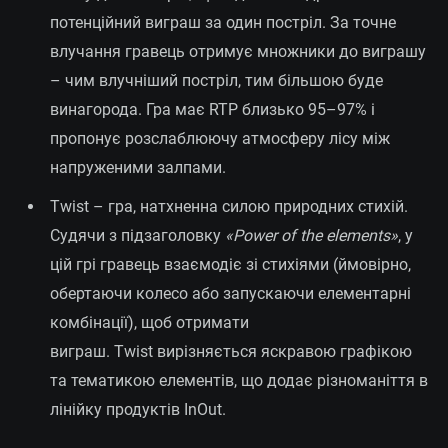
потенційний виграш за один постріл. За точне
влучання гравець отримує множники до виграшу
– чим влучніший постріл, тим більшою буде
винагорода. Гра має RTP близько 95–97% і
пропонує розслаблюючу атмосферу лісу між
напруженими залпами.
Twist – гра, натхненна силою природних стихій.
Судячи з підзаголовку
«Power of the elements»
, у
цій грі гравець взаємодіє зі стихіями (ймовірно,
обертаючи колесо або запускаючи елементарні
комбінації), щоб отримати
виграш. Twist вирізняється яскравою графікою
та тематикою елементів, що додає різноманіття в
лінійку продуктів InOut.