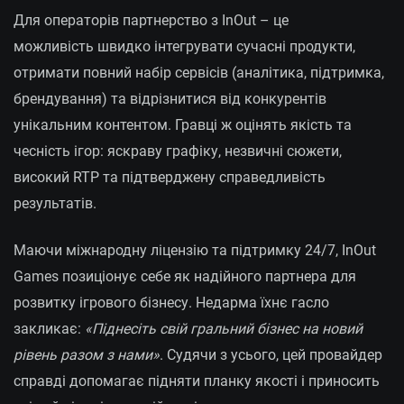
Для операторів партнерство з InOut – це
можливість швидко інтегрувати сучасні продукти,
отримати повний набір сервісів (аналітика, підтримка,
брендування) та відрізнитися від конкурентів
унікальним контентом. Гравці ж оцінять якість та
чесність ігор: яскраву графіку, незвичні сюжети,
високий RTP та підтверджену справедливість
результатів.
Маючи міжнародну ліцензію та підтримку 24/7, InOut
Games позиціонує себе як надійного партнера для
розвитку ігрового бізнесу. Недарма їхнє гасло
закликає:
«Піднесіть свій гральний бізнес на новий
рівень разом з нами»
. Судячи з усього, цей провайдер
справді допомагає підняти планку якості і приносить