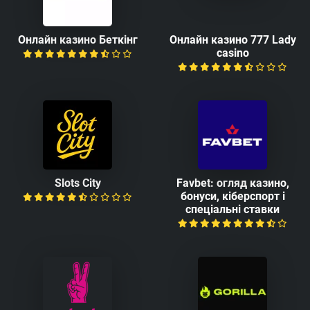
Онлайн казино Беткінг
Онлайн казино 777 Lady
casino
Slots Сity
Favbet: огляд казино,
бонуси, кіберспорт і
спеціальні ставки