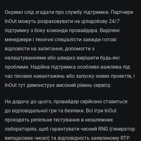
Окремо слід згадати про службу підтримки. Партнери
InOut можуть розраховувати на цілодобову 24/7
підтримку з боку команди провайдера. Виділені
менеджери і технічні спеціалісти завжди готові
відповісти на запитання, допомогти з
налаштуваннями або швидко вирішити будь-які
проблеми. Надійна підтримка особливо важлива під
час пікових навантажень або запуску нових проектів, і
InOut тут демонструє високий рівень сервісу.
На додачу до цього, провайдер серйозно ставиться
до відповідальної гри та безпеки. Всі ігри InOut
проходять ретельне тестування в незалежних
лабораторіях, щоб гарантувати чесний RNG (генератор
випадкових чисел) та відповідність заявленому RTP.