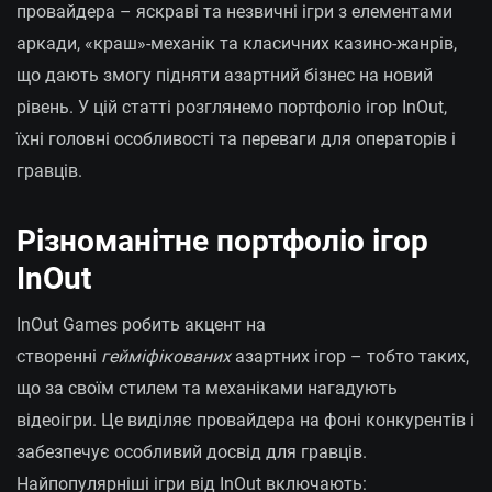
провайдера – яскраві та незвичні ігри з елементами
аркади, «краш»-механік та класичних казино-жанрів,
що дають змогу підняти азартний бізнес на новий
рівень. У цій статті розглянемо портфоліо ігор InOut,
їхні головні особливості та переваги для операторів і
гравців.
Різноманітне портфоліо ігор
InOut
InOut Games робить акцент на
створенні
гейміфікованих
азартних ігор – тобто таких,
що за своїм стилем та механіками нагадують
відеоігри. Це виділяє провайдера на фоні конкурентів і
забезпечує особливий досвід для гравців.
Найпопулярніші ігри від InOut включають: