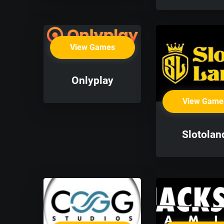
View Games
Onlyplay
View Game
Slotolan