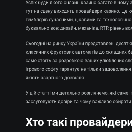
Успіх будь-якого онлайн-казино багато в чому з
тут на сцену виходять провайдери казино. Це к
гемблерів сучасними, цікавими та технологічно
буквально все: дизайн, механіка, RTP, рівень в
Сьогодні на ринку України представлені десятк
класичних фруктових автоматів до складних ба
саме стоїть за розробкою ваших улюблених слот
ігрового софту гарантує не тільки задоволення 
якість азартного дозвілля.
У цій статті ми детально розглянемо, які саме 
заслуговують довіри та чому важливо обирати і
Хто такі провайдер