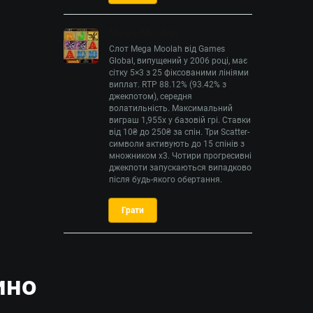
Mega Moolah
Слот Mega Moolah від Games
Global, випущений у 2006 році, має
сітку 5×3 з 25 фіксованими лініями
виплат. RTP 88.12% (93.42% з
джекпотом), середня
волатильність. Максимальний
виграш 1,955x у базовій грі. Ставки
від 10₴ до 250₴ за спін. Три Scatter-
символи активують до 15 спінів з
множником x3. Чотири прогресивні
джекпоти запускаються випадково
після будь-якого обертання.
Грати
ино