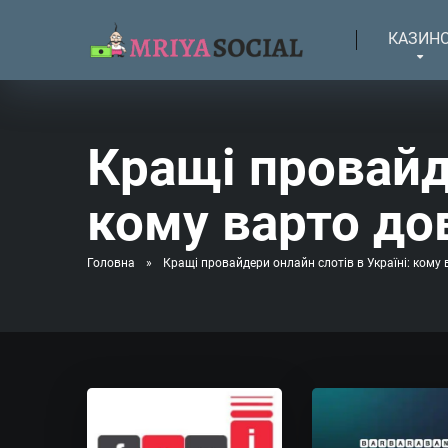
КАЗИН
Кращі провайде
кому варто дов
Головна
»
Кращі провайдери онлайн слотів в Україні: кому 