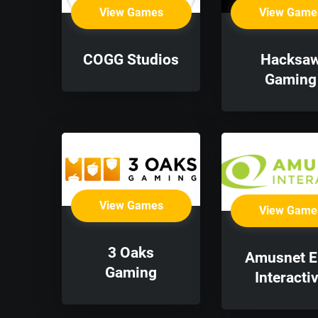
View Games
View Game
COGG Studios
Hacksa
Gaming
View Games
View Game
3 Oaks
Amusnet 
Gaming
Interacti