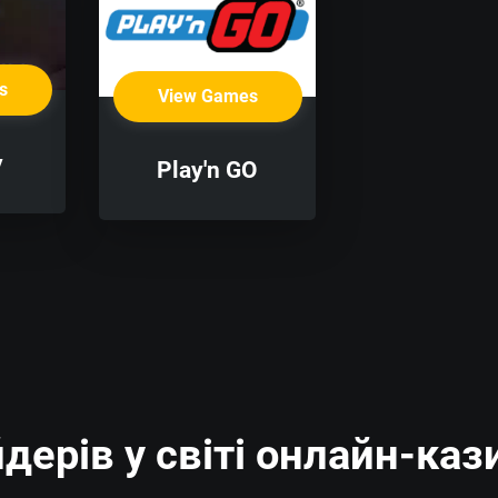
s
View Games
y
Play'n GO
дерів у світі онлайн-каз