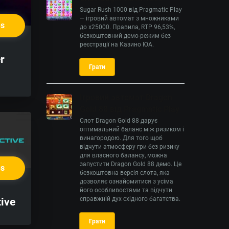
MRIYA2025
Sugar Rush 1000 від Pragmatic Play
— ігровий автомат з множниками
— 100 спінів у
s
Грати
до х25000. Правила, RTP 96,53%,
Osiris Gold: Hold
безкоштовний демо-режим без
'n' Link
реєстрації на Казино ЮА.
r
Грати
MRIYA2025
— 77FS у Big
Грати
Catch Bonanza:
Ігровий автомат Dragon
Perfect Haul
Gold 88 від Pragmatic Play
Слот Dragon Gold 88 дарує
оптимальний баланс між ризиком і
винагородою. Для того щоб
відчути атмосферу гри без ризику
для власного балансу, можна
запустити Dragon Gold 88 демо. Це
s
безкоштовна версія слота, яка
дозволяє ознайомитися з усіма
його особливостями та відчути
справжній дух східного багатства.
tive
Грати