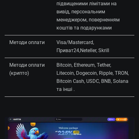
підвищеними лімітами на
вивід, персональним
менеджером, поверненням
коштів та подарунками
Методи оплати
Visa/Mastercard,
Приват24,Neteller, Skrill
Методи оплати
Bitcoin, Ethereum, Tether,
(крипто)
Litecoin, Dogecoin, Ripple, TRON,
Bitcoin Cash, USDC, BNB, Solana
та інші ​.