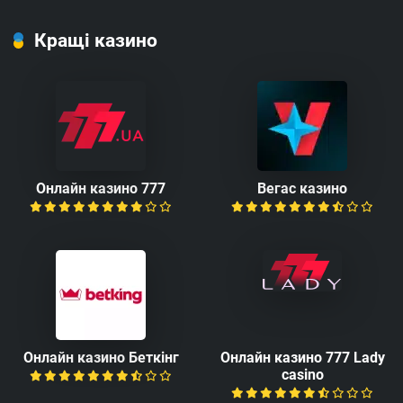
Кращі казино
Онлайн казино 777
Вегас казино
Онлайн казино Беткінг
Онлайн казино 777 Lady
casino