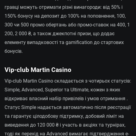
гравці можуть отримати різні винагороди: від 50% і
150% бонусу на депозит до 100% на поповнення, 100,
300 чи 500 промо обертань або промо-ставок на 400, 1
200, 2 000 ₴, а також джекпотні призи, що додає
елементу випадковості та gamification до стартових
бонусів.
Vip-club Martin Casino
Vip-club Martin Casino складається з чотирьох статусів:
Simple, Advanced, Superior та Ultimate, кожен з яких
відкриває власний набір привілеїв і умов отримання .
Статус Simple надається автоматично після реєстрації
та гарантує цілодобову підтримку, добовий ліміт на
виведення до 120 000 ₴ і участь в акціях та турнірах,
тоді як перехід на Advanced вимагає підтвердження e-