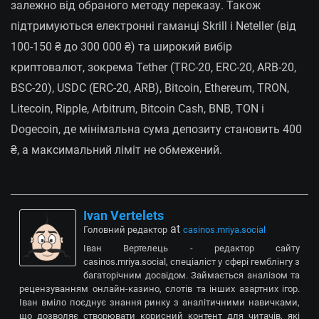
залежно від обраного методу переказу. Також
підтримуються електронні гаманці Skrill і Neteller (від
100-150 ₴ до 300 000 ₴) та широкий вибір
криптовалют, зокрема Tether (TRC-20, ERC-20, ARB-20,
BSC-20), USDC (ERC-20, ARB), Bitcoin, Ethereum, TRON,
Litecoin, Ripple, Arbitrum, Bitcoin Cash, BNB, TON і
Dogecoin, де мінімальна сума депозиту становить 400
₴, а максимальний ліміт не обмежений.
Ivan Vertelets
at
Головний редактор
casinos.mriya.social
Іван Вертелець - редактор сайту
casinos.mriya.social, спеціаліст у сфері гемблінгу з
багаторічним досвідом. Займається аналізом та
рецензуванням онлайн-казино, слотів та інших азартних ігор.
Іван вміло поєднує знання ринку з аналітичними навичками,
що дозволяє створювати корисний контент для читачів, які