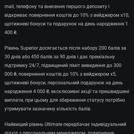
mail, телефону та внесення першого депозиту і
відкриває повернення коштів до 10% з вейджером x10,
щотижневі бонуси та подарунок на день народження 1
400 ₴.
Рівень Superior досягається після набору 200 балів за
30 днів або 450 балів за 90 днів і дає преміальну
підтримку 24/7, підвищений ліміт виведення до 300
000 ₴, повернення коштів до 10% з вейджером x5,
щотижневі бонуси, персональний подарунок на день
народження 4 000 ₴, ексклюзивні акції та пришвидшені
виплати, при цьому для збереження статусу потрібно
утримувати зазначену кількість балів.
Найвищий рівень Ultimate передбачає індивідуальний
підхід з персональним менеджером, повернення