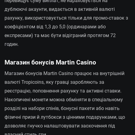
перевищує суму виплат, не нараховується на
дублюючі акаунти, видається в активній валюті
рахунку, використовується тільки для промо-ставок з
коефіцієнтом від 1,3 до 5,0 (ординарами або
експресами) та має бути відіграний протягом 72
годин.
Магазин бонусів Martin Casino
Магазин бонусів Martin Casino працює на внутрішній
валюті Tropicoins, яку гравці заробляють за
реєстрацію, поповнення рахунку та активні ставки.
Накопичені монети можна обміняти в спеціальному
розділі на набори спінів, бонусні пакети або навіть
фізичні призи й лутбокси з цінними подарунками, що
дозволяє гнучко налаштовувати заохочення під
власний стиль гри.​