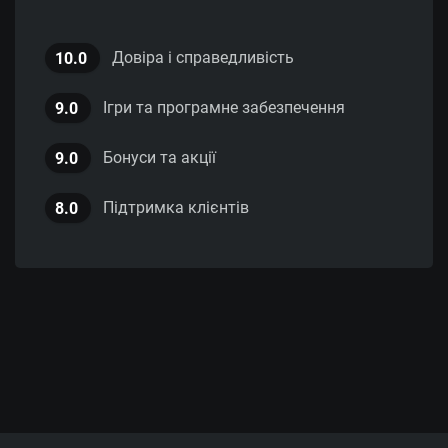
Довіра і справедливість
10.0
Ігри та програмне забезпечення
9.0
Бонуси та акції
9.0
Підтримка клієнтів
8.0