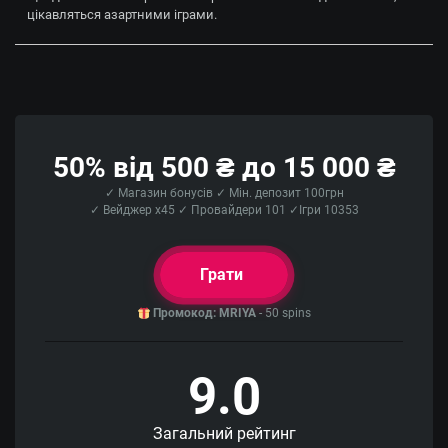
цікавляться азартними іграми.
50% від 500 ₴ до 15 000 ₴
✓ Магазин бонусів ✓ Мін. депозит 100грн
✓ Вейджер x45 ✓ Провайдери 101 ✓Ігри 10353
Грати
Промокод: MRIYA
- 50 spins
9.0
Загальний рейтинг