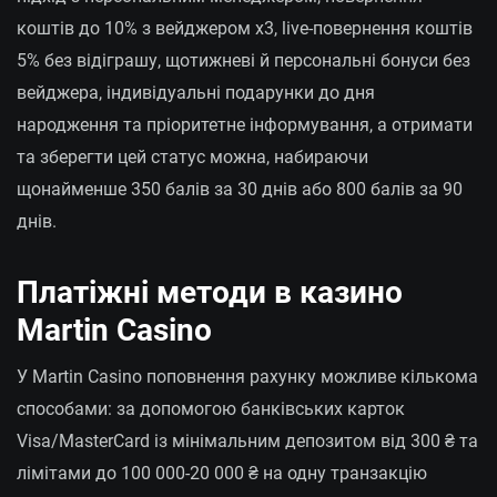
коштів до 10% з вейджером x3, live-повернення коштів
5% без відіграшу, щотижневі й персональні бонуси без
вейджера, індивідуальні подарунки до дня
народження та пріоритетне інформування, а отримати
та зберегти цей статус можна, набираючи
щонайменше 350 балів за 30 днів або 800 балів за 90
днів.
Платіжні методи в казино
Martin Casino
У Martin Casino поповнення рахунку можливе кількома
способами: за допомогою банківських карток
Visa/MasterCard із мінімальним депозитом від 300 ₴ та
лімітами до 100 000-20 000 ₴ на одну транзакцію