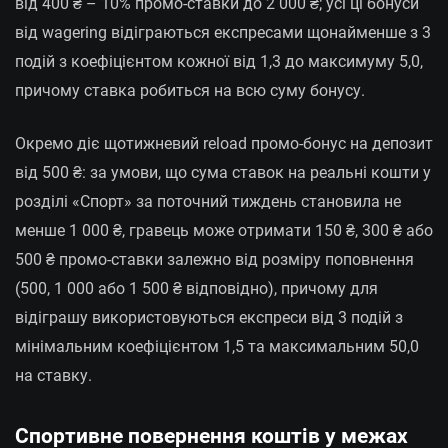
від 400 ₴ – 10% промо-ставки до 2 000 ₴; усі ці бонуси
від wagering відіграються експресами щонайменше з 3
подій з коефіцієнтом кожної від 1,3 до максимуму 5,0,
причому ставка робиться на всю суму бонусу.
Окремо діє щотижневий reload промо-бонус на депозит
від 500 ₴: за умови, що сума ставок на реальні кошти у
розділі «Спорт» за поточний тиждень становила не
менше 1 000 ₴, гравець може отримати 150 ₴, 300 ₴ або
500 ₴ промо-ставки залежно від розміру поповнення
(500, 1 000 або 1 500 ₴ відповідно), причому для
відіграшу використовуються експреси від 3 подій з
мінімальним коефіцієнтом 1,5 та максимальним 50,0
на ставку.
Спортивне повернення коштів у межах