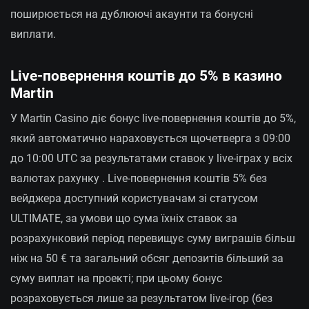
поширюється на дублюючі акаунти та бонусні
виплати.
Live-повернення коштів до 5% в казино
Martin
У Martin Casino діє бонус live-повернення коштів до 5%,
який автоматично нараховується щочетверга з 09:00
до 10:00 UTC за результатами ставок у live-іграх у всіх
валютах рахунку . Live-повернення коштів 5% без
вейджера доступний користувачам зі статусом
ULTIMATE, за умови що сума їхніх ставок за
розрахунковий період перевищує суму виграшів більш
ніж на 50 € та загальний обсяг депозитів більший за
суму виплат на проекті; при цьому бонус
розраховується лише за результатом live-ігор (без