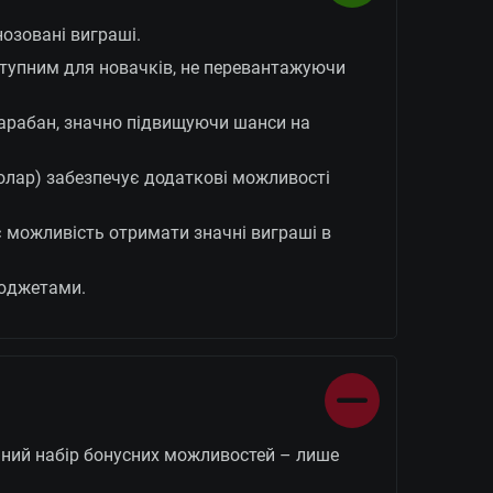
нозовані виграші.
оступним для новачків, не перевантажуючи
барабан, значно підвищуючи шанси на
долар) забезпечує додаткові можливості
 можливість отримати значні виграші в
бюджетами.
ьний набір бонусних можливостей – лише