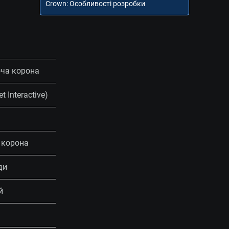
Crown: Особливості розробки
юча корона
t Interactive)
 корона
ди
й