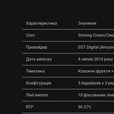
Характеристика
Значення
Слот
Shining Crown/Ся
Провайдер
EGT Digital (Amusne
Дата випуску
4 липня 2014 року
Тематика
Класичні фрукти +
Конфігурація
5 барабанів x 3 ря
Лінії виплат
10 фіксованих ліні
RTP
96.37%