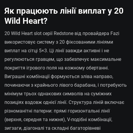
Як працюють лінії виплат у 20
Wild Heart?
20 Wild Heart slot серії Redstone від провайдера Fazi
використовує систему з 20 фіксованими лініями
виплат на сітці 5×3. Ці лінії завжди активні і не
регулюються гравцем, що забезпечує максимальне
покриття ігрового поля на кожному обертанні.
Виграшні комбінації формуються зліва направо,
починаючи з крайнього лівого барабана, і потребують
мінімум трьох однакових символів на суміжних
позиціях вздовж однієї лінії. Структура ліній включає
різноманітні патерни: прямі горизонтальні лінії
(верхня, середня та нижня), V-подібні комбінації,
зигзаги, діагоналі та складні багаторівневі