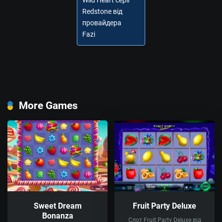
Wild Heart серії
Redstone від
провайдера
Fazi
More Games
Sweet Dream
Fruit Party Deluxe
Bonanza
Слот Fruit Party Deluxe від