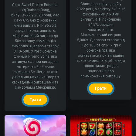
Champion, випущений у
Слот Sweet Dream Bonanza
2022 році, має сітку 5×3 з 15
від Barbara Bang,
фіксованими лініями
випущений у 2023 році, має
виплат. RTP приблизно
сітку 6×5 без фіксованих
94,5%, середня
ліній виплат. RTP 95,95%,
волатильність.
середня волатильність.
Максимальний виграш
Максимальний виграш до
5,000x. Діапазон ставок від
50x за одну комбінацію
1 до 100 за спін. У грі є
символів. Діапазон ставок
бонусна гра, яка
0.10- 500. У грі є бонусна
активується при випадінні
функція Promo Spins, яка
трьох символів клубнічки, а
активується при випадінні
також ризик-гра для
чотирьох або більше
подвоєння або
символів Scatter, а також
примноження виграшу.
унікальна механіка Drops з
каскадними виграшами та
символами Множників.
Грати
Грати