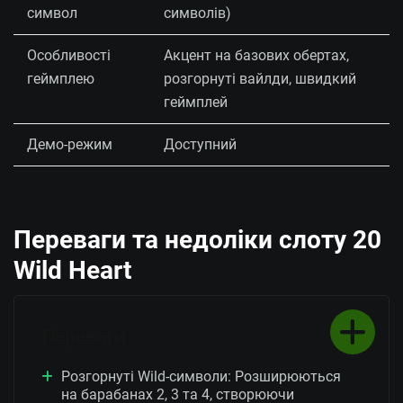
символ
символів)
Особливості
Акцент на базових обертах,
геймплею
розгорнуті вайлди, швидкий
геймплей
Демо-режим
Доступний
Переваги та недоліки слоту 20
Wild Heart
Переваги
Розгорнуті Wild-символи: Розширюються
на барабанах 2, 3 та 4, створюючи