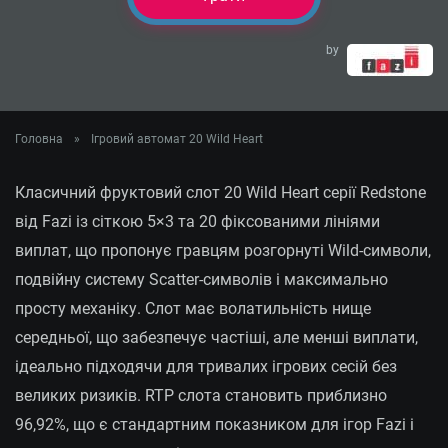
MRIYA2025
— 100 спінів у
by
Грати
Osiris Gold: Hold
'n' Link
MRIYA2025
Головна
»
Ігровий автомат 20 Wild Heart
— 77FS у Big
Грати
Catch Bonanza:
Класичний фруктовий слот 20 Wild Heart серії Redstone
Perfect Haul
від Fazi із сіткою 5×3 та 20 фіксованими лініями
виплат, що пропонує гравцям розгорнуті Wild-символи,
подвійну систему Scatter-символів і максимально
просту механіку. Слот має волатильність нище
середньої, що забезпечує частіші, але менші виплати,
ідеально підходячи для тривалих ігрових сесій без
великих ризиків. RTP слота становить приблизно
96,92%, що є стандартним показником для ігор Fazi і