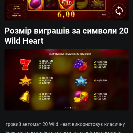
Розмір виграшів за символи 20
Wild Heart
Ігровий автомат 20 Wild Heart використовує класичну
фруктову символіку з трьома категоріями символів.