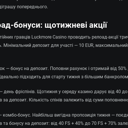
ідіграшу попереднього.
ад-бонуси: щотижневі акції
тійних гравців Luckmore Casino проводить релоад-акції трич
. Мінімальний депозит для участі — 10 EUR, максимальний
ок — бонус на депозит. Поповни рахунок і отримай від 50%
 Ідеально підходить для старту тижня з більшим банкролом
— день фріспінів. Щотижня у середу казино дарує від 40 до
ів за депозит. Кількість спінів залежить від суми поповненн
— комбо-бонус. Найбільш вигідна пропозиція тижня — поєд
в та бонусу на депозит: від 40 FS + 40% до 70 FS + 70% зал