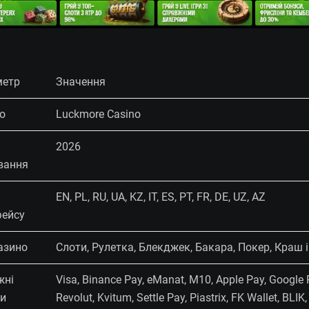
метр
Значення
о
Luckmore Casino
2026
вання
EN, PL, RU, UA, KZ, IT, ES, PT, FR, DE, UZ, AZ
фейсу
казино
Слоти, Рулетка, Блекджек, Бакара, Покер, Краш 
жні
Visa, Binance Pay, eManat, M10, Apple Pay, Google 
и
Revolut, Kvitum, Settle Pay, Piastrix, FK Wallet, BLIK,