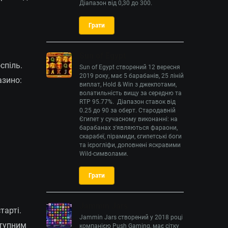
Діапазон від 0,30 до 300.
Грати
Sun of Egypt
спіль.
Sun of Egypt створений 12 вересня
2019 року, має 5 барабанів, 25 ліній
азино:
виплат, Hold & Win з джекпотами,
волатильність вищу за середню та
RTP 95.77%. Діапазон ставок від
0.25 до 90 за оберт. Стародавній
Єгипет у сучасному виконанні: на
барабанах з'являються фараони,
скарабеї, пірамиди, єгипетські боги
та ієрогліфи, доповнені яскравими
Wild-символами.
Грати
Jammin Jars
тарті.
Jammin Jars створений у 2018 році
ступним
компанією Push Gaming, має сітку