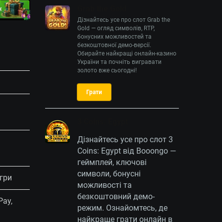
Grab the Gold
Дізнайтесь усе про слот Grab the
Gold — огляд символів, RTP,
бонусних можливостей та
безкоштовної демо-версії.
Обирайте найкращі онлайн-казино
України та почніть вигравати
золото вже сьогодні!
Грати
3 Coins: Egypt
Дізнайтесь усе про слот 3
Coins: Egypt від Booongo —
геймплей, ключові
символи, бонусні
ігри
можливості та
безкоштовний демо-
Pay,
режим. Ознайомтесь, де
найкраще грати онлайн в