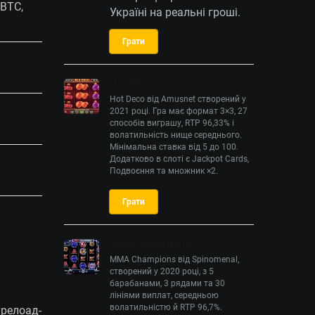
 BTC,
Україні на реальні гроші.
Грати
Hot Deco
Hot Deco від Amusnet створений у
2021 році. Гра має формат 3×3, 27
способів виграшу, RTP 96,33% і
волатильність нище середнього.
Мінімальна ставка від 5 до 100.
Додатково в слоті є Jackpot Cards,
Подвоєння та множник ×2.
Грати
MMA Champions
MMA Champions від Spinomenal,
створений у 2020 році, з 5
барабанами, 3 рядами та 30
лініями виплат, середньою
волатильністю й RTP 96,7%.
 релоад-