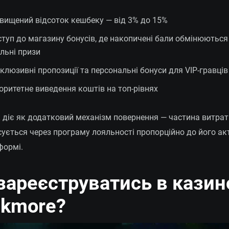
вищений відсоток кешбеку — від 3% до 15%
туп до магазину бонусів, де накопичені бали обмінюються
льні призи
клюзивні пропозиції та персональні бонуси для VIP-гравців
оритетне виведення коштів на топ-рівнях
 діє як додатковий механізм повернення — частина витрат
ується через програму лояльності пропорційно до його ак
формі.
зареєструватись в казин
ckmore?