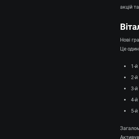
акцій т
Віта
Нові гр
Це один
1-й
2-й
3-й
4-й
5-й
Загалом
Активув