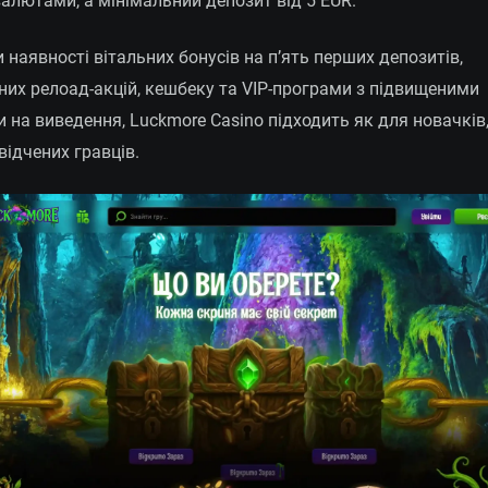
алютами, а мінімальний депозит від 5 EUR.
 наявності вітальних бонусів на п’ять перших депозитів,
них релоад-акцій, кешбеку та VIP-програми з підвищеними
и на виведення, Luckmore Casino підходить як для новачків,
відчених гравців.