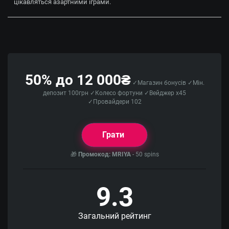
цікавляться азартними іграми.
50% до 12 000₴
✓Магазин бонусів ✓Мін.
депозит 100грн ✓Колесо фортуни ✓Вейджер x45
✓Провайдери 102
Грати
🎁
Промокод: MRIYA
- 50 spins
9.3
Загальний рейтинг