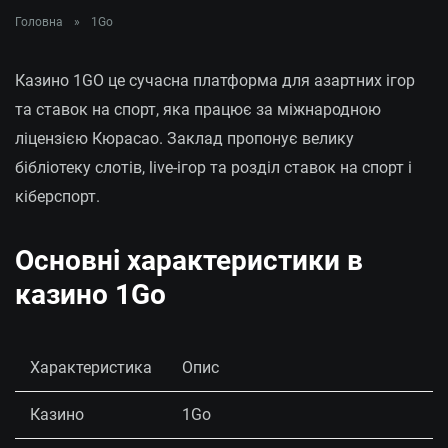
MRIYA2025
Головна
»
1Go
— 100 спінів у
Грати
Osiris Gold: Hold
Казино 1GO це сучасна платформа для азартних ігор
'n' Link
та ставок на спорт, яка працює за міжнародною
MRIYA2025
ліцензією Кюрасао. Заклад пропонує велику
— 77FS у Big
бібліотеку слотів, live-ігор та розділ ставок на спорт і
Грати
Catch Bonanza:
кіберспорт.
Perfect Haul
Основні характеристики в
казино 1Go
Характеристика
Опис
Казино
1Go