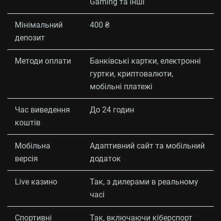
Gaming та інші
Мінімальний
400 ₴
депозит
Методи оплати
Банківські картки, електронні
гуртки, криптовалюти,
мобільні платежі
Час виведення
До 24 годин
коштів
Мобільна
Адаптивний сайт та мобільний
версія
додаток
Live казино
Так, з дилерами в реальному
часі
Спортивні
Так, включаючи кіберспорт