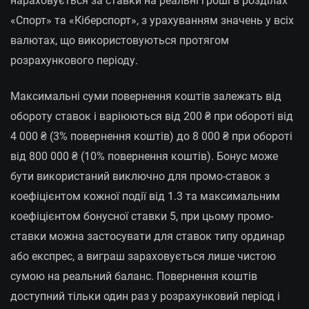
нараховується за ставки на реальні гроші в розділах
«Спорт» та «Кіберспорт», з урахуванням значень у всіх
валютах, що використовуються протягом
розрахункового періоду.
Максимальні суми повернення коштів залежать від
обороту ставок і варіюються від 200 ₴ при обороті від
4 000 ₴ (3% повернення коштів) до 8 000 ₴ при обороті
від 800 000 ₴ (10% повернення коштів). Бонус може
бути використаний виключно для промо-ставок з
коефіцієнтом кожної події від 1.3 та максимальним
коефіцієнтом бонусної ставки 5, при цьому промо-
ставки можна застосувати для ставок типу ординар
або експрес, а виграш зараховується лише чистою
сумою на реальний баланс. Повернення коштів
доступний тільки один раз у розрахунковий період і