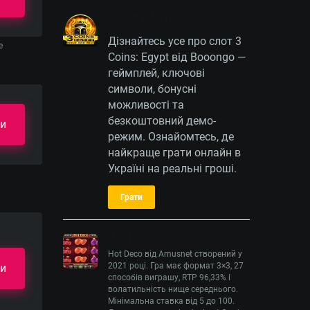
3 Coins: Egypt
Дізнайтесь усе про слот 3
е
Coins: Egypt від Booongo —
геймплей, ключові
символи, бонусні
можливості та
безкоштовний демо-
ти
режим. Ознайомтесь, де
найкраще грати онлайн в
Україні на реальні гроші.
Грати
Hot Deco
Hot Deco від Amusnet створений у
2021 році. Гра має формат 3×3, 27
ти
способів виграшу, RTP 96,33% і
волатильність нище середнього.
Мінімальна ставка від 5 до 100.