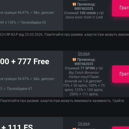
Промокод:
Гра
MRIYA2025
я гравцю 96-97% ✓ Мін. депозит
Отримай
100 спінів
у грі
Osiris Gold: Hold 'n' Link
!
40 з 150% ✓ Провайдери 65
ті № 82-Р від 25.03.2026. Пам’ятайте про ризики: азартні ігри можуть викли
Огляд
00 + 777 Free
Промокод:
MRIYA2025
Отримай
77 SPINS
у грі
Big Catch Bonanza:
Гра
Perfect Haul
! Пакет
я гравцю 96-97% ✓ Мін. депозит
бонусів на 1-й депозит:
75% + 50 spins; 100% + 75
35 ✓ Провайдери 67
spins; 125% + 100 spins;
200% + 111 spins;
 Пам’ятайте про ризики: азартні ігри можуть викликати залежність. Грайте
Огляд
 + 111 FS