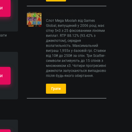
ти
Mega Moolah
Слот Mega Moolah від Games
Global, випущений у 2006 році, має
сітку 5×3 з 25 фіксованими лініями
кати
виплат. RTP 88.12% (93.42% з
джекпотом), середня
волатильність. Максимальний
виграш 1,955x у базовій грі. Ставки
від 10₴ до 250₴ за спін. Три Scatter-
символи активують до 15 спінів з
множником x3. Чотири прогресивні
джекпоти запускаються випадково
ти
після будь-якого обертання.
Грати