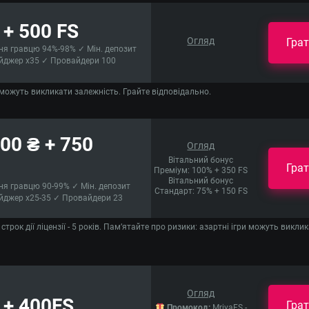
 + 500 FS
Огляд
Гра
я гравцю 94%-98% ✓ Мін. депозит
ейджер x35 ✓ Провайдери 100
и можуть викликати залежність. Грайте відповідально.
00 ₴ + 750
Огляд
Вітальний бонус
Гра
Преміум: 100% + 350 FS
Вітальний бонус
я гравцю 90-99% ✓ Мін. депозит
Стандарт: 75% + 150 FS
йджер x25-35 ✓ Провайдери 23
трок дії ліцензії - 5 років. Пам’ятайте про ризики: азартні ігри можуть викли
Огляд
 + 400FS
Гра
Промокод:
MriyaFS -