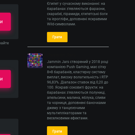
Єгипет у сучасному виконанні: на
барабанах з'являються фараони,
скарабеї, пірамиди, єгипетські боги
та ієрогліфи, доповнені яскравими
ти
Wild-символами.
Грати
райте
Jammin Jars
Jammin Jars створений у 2018 році
компанією Push Gaming, має сітку
8×8 барабанів, кластерну систему
виплат, високу волатильність і RTP
ти
96,83%. Діапазон ставок від 0,20 до
100. Яскраві соковиті фрукти: на
барабанах з'являються полуниці,
апельсини, малина, яблука, сливи
та чорниця, доповнені баночками
джему з танцюючими
мультиплікаторами та
веселковими ефектами.
Грати