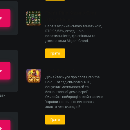
Грейт Ріно Казино Слот
ти
(Great Rhino)
Слот з африканською тематикою,
RTP 96,53%, середньою
волатильністю, фріспінами та
джекпотами Major і Grand.
Грати
ти
Grab the Gold
Дізнайтесь усе про слот Grab the
Gold — огляд символів, RTP,
бонусних можливостей та
безкоштовної демо-версії.
кати
Обирайте найкращі онлайн-казино
України та почніть вигравати
золото вже сьогодні!
Грати
ти