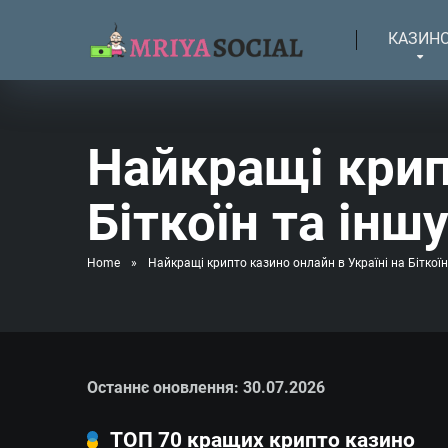
КАЗИН
Найкращі крипт
Біткоїн та ін
Home
»
Найкращі крипто казино онлайн в Україні на Біткої
Останнє оновлення:
30.07.2026
ТОП 70 кращих крипто казино