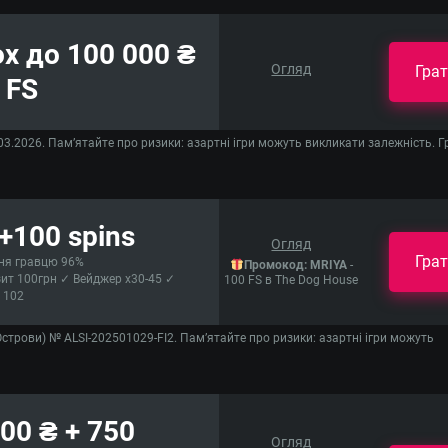
x до 100 000 ₴
Огляд
Гра
 FS
03.2026. Пам’ятайте про ризики: азартні ігри можуть викликати залежність. Г
+100 spins
Огляд
Гра
ня гравцю 96%
Промокод: MRIYA
-
зит 100грн ✓ Вейджер x30-45 ✓
100 FS в The Dog House
 102
Острови) № ALSI-202501029-FI2. Пам’ятайте про ризики: азартні ігри можуть
00 ₴ + 750
Огляд