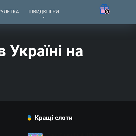
РУЛЕТКА
ШВИДКІ ІГРИ
5
MRIYA2025
— 120FS у
 Україні на
Fortune Fish
Грати
Frenzy: Bonus
Combo
MRIYA2025
— 77FS у Big
Грати
Catch Bonanza:
Perfect Haul
MRIYAON
Кращі слоти
— 25FS у Sun of
Грати
Egypt 5
Слот Sugar Rush 1000