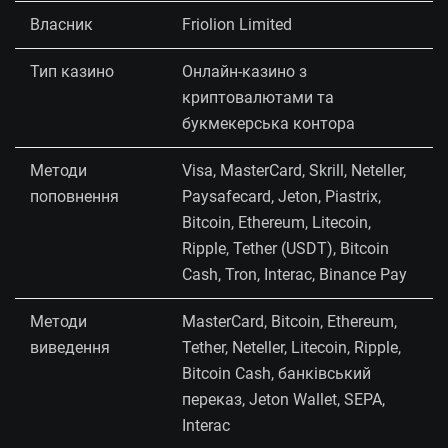
Власник
Friolion Limited
Тип казино
Онлайн-казино з
криптовалютами та
букмекерська контора
Методи
Visa, MasterCard, Skrill, Neteller,
поповнення
Paysafecard, Jeton, Piastrix,
Bitcoin, Ethereum, Litecoin,
Ripple, Tether (USDT), Bitcoin
Cash, Tron, Interac, Binance Pay
Методи
MasterCard, Bitcoin, Ethereum,
виведення
Tether, Neteller, Litecoin, Ripple,
Bitcoin Cash, банківський
переказ, Jeton Wallet, SEPA,
Interac