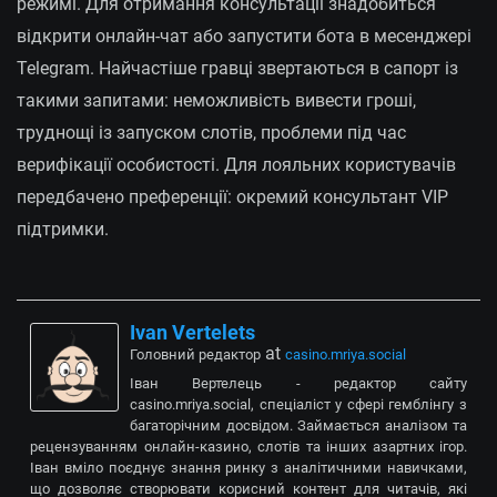
режимі. Для отримання консультації знадобиться
відкрити онлайн-чат або запустити бота в месенджері
Telegram. Найчастіше гравці звертаються в сапорт із
такими запитами: неможливість вивести гроші,
труднощі із запуском слотів, проблеми під час
верифікації особистості. Для лояльних користувачів
передбачено преференції: окремий консультант VIP
підтримки.
Ivan Vertelets
at
Головний редактор
casino.mriya.social
Іван Вертелець - редактор сайту
casino.mriya.social, спеціаліст у сфері гемблінгу з
багаторічним досвідом. Займається аналізом та
рецензуванням онлайн-казино, слотів та інших азартних ігор.
Іван вміло поєднує знання ринку з аналітичними навичками,
що дозволяє створювати корисний контент для читачів, які