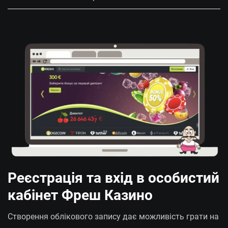
Реєстрація та вхід в особистий
кабінет Фреш Казино
Створення облікового запису дає можливість грати на