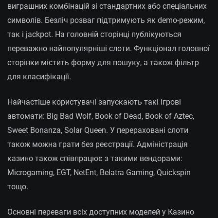
виграшних комбінацій зі стандартних або спеціальних
символів. Безліч розваг підтримують як demo-режим,
так і jackpot. На головній сторінці публікуються
переважно найпопулярніші слоти. Функціонал головної
сторінки містить форму для пошуку, а також фільтр
для класифікації.
Найчастіше користувачі запускають такі ігрові
автомати: Big Bad Wolf, Book of Dead, Book of Aztec,
Sweet Bonanza, Solar Queen. У перераховані слоти
також можна грати без реєстрації. Адміністрація
казино також співпрацює з такими вендорами:
Microgaming, EGT, NetEnt, Belatra Gaming, Quickspin
тощо.
Основні переваги всіх доступних моделей у Казино