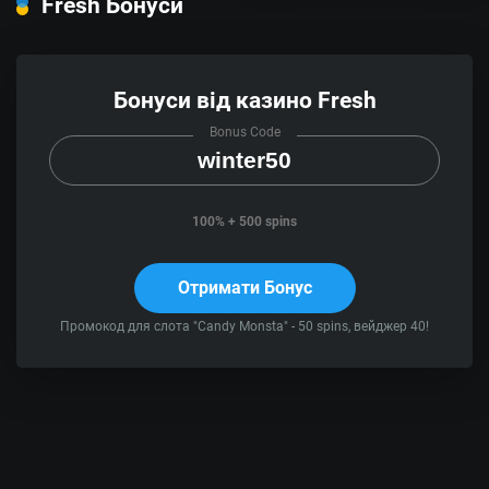
Fresh Бонуси
Бонуси від казино Fresh
Bonus Code
winter50
100% + 500 spins
Отримати Бонус
Промокод для слота "Candy Monsta" - 50 spins, вейджер 40!