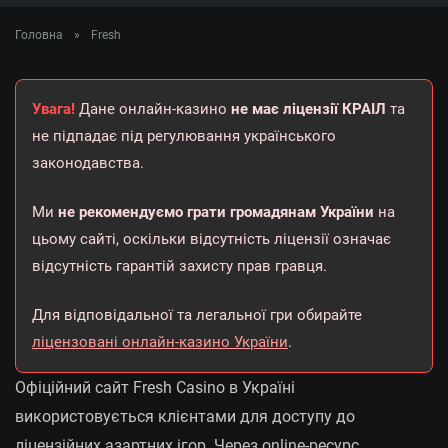
MRIYA2025
Головна
»
Fresh
— 100 спінів у
Грати
Osiris Gold: Hold
'n' Link
Увага!
Дане онлайн-казино
не має ліцензії КРАІЛ
та
MRIYA2025
не підпадає під регулювання українського
— 77FS у Big
законодавства.
Грати
Catch Bonanza:
Perfect Haul
Ми
не рекомендуємо грати громадянам України
на
цьому сайті, оскільки відсутність ліцензії означає
відсутність гарантій захисту прав гравця.
Для відповідальної та легальної гри обирайте
ліцензовані онлайн-казино України
.
Офіційний сайт Fresh Casino в Україні
використовується клієнтами для доступу до
ліцензійних азартних ігор. Через online-ресурс