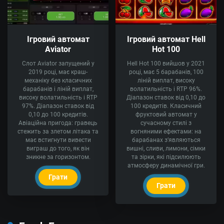
Ігровий автомат
Ігровий автомат Hell
Aviator
Hot 100
Слот Aviator запущений у
Hell Hot 100 вийшов у 2021
2019 році, має краш-
році, має 5 барабанів, 100
механіку без класичних
ліній виплат, високу
барабанів і ліній виплат,
волатильність і RTP 96%.
високу волатильність і RTP
Діапазон ставок від 0,10 до
97%. Діапазон ставок від
100 кредитів. Класичний
0,10 до 100 кредитів.
фруктовий автомат у
Авіаційна пригода: гравець
сучасному стилі з
стежить за злетом літака та
вогняними ефектами: на
має встигнути вивести
барабанах з’являються
виграш до того, як він
вишні, сливи, лимони, сімки
зникне за горизонтом.
та зірки, які підсилюють
атмосферу динамічної гри.
Грати
Грати