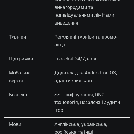
винагородами та
індивідуальними лімітами
виведення
Турніри
Регулярні турніри та промо-
акції
Підтримка
Live chat 24/7, email
Мобільна
Додаток для Android та iOS;
версія
адаптивний сайт
Безпека
SSL-шифрування, RNG-
технологія, незалежні аудити
ігор
Мови
Англійська, українська,
російська та інші