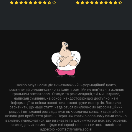
Casino Mriya Social діє як незалежний інформаційний центр,
присвячений онлайн-казино та їхнім іграм. Ми не пов'язані з жодним
гральним оператором. Огляди та рекомендації, які ми надаємо,
написані сумлінно, на основі найдостовірнішої доступної нам
інформації та оцінки нашої незалежної групи експертів. Важливо
зазначити, що наші статті надаються виключно як інформаційний
ресурс і не повинні розглядатися як юридична консультація або як
основа для прийняття рішень. Перш ніж грати в обраному вами казино,
важливо переконатися, що ви знаєте та дотримуєтеся всіх застосовних
законодавчих вимог. Щодо співпраці та інших питань - пишіть за
адресою -
contact@mriya.social