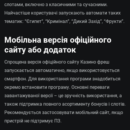
слотами, включно з класичними та сучасними.
Найчастіше користувачі запускають автомати таких
тематик: “Єгипет”, “Кримінал”, “Дикий Захід”, “Фрукти”.
Мобільна версія офіційного
сайту або додаток
Спрощена версія офіційного сайту Казино фреш
запускається автоматично, якщо використовується
смартфон. Для використання програми знадобиться
окремо встановити програму. Основні переваги
завантажуваної версії – це зручність використання, а
також підтримка повного асортименту бонусів і слотів.
Рекомендується застосовувати мобільний сайт, якщо
пристрій не підтримує ПЗ.