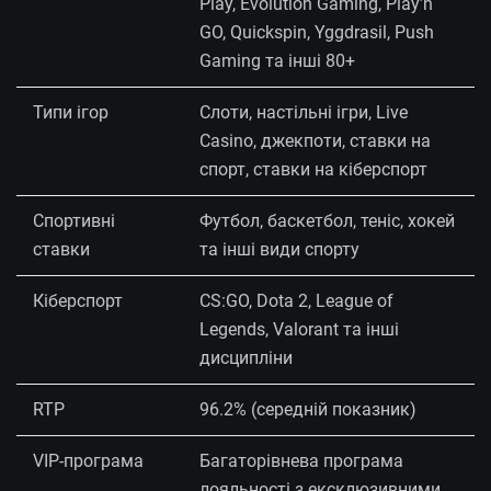
Play, Evolution Gaming, Play’n
GO, Quickspin, Yggdrasil, Push
Gaming та інші 80+
Типи ігор
Слоти, настільні ігри, Live
Casino, джекпоти, ставки на
спорт, ставки на кіберспорт
Спортивні
Футбол, баскетбол, теніс, хокей
ставки
та інші види спорту
Кіберспорт
CS:GO, Dota 2, League of
Legends, Valorant та інші
дисципліни
RTP
96.2% (середній показник)
VIP-програма
Багаторівнева програма
лояльності з ексклюзивними