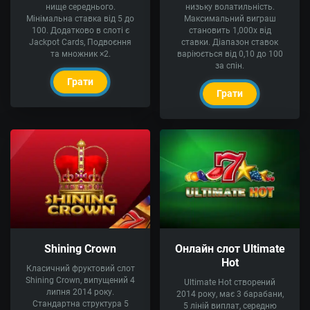
нище середнього.
низьку волатильність.
MRIYA2025
Мінімальна ставка від 5 до
Максимальний виграш
— 100 спінів у
100. Додатково в слоті є
становить 1,000x від
Грати
Osiris Gold: Hold
Jackpot Cards, Подвоєння
ставки. Діапазон ставок
та множник ×2.
варіюється від 0,10 до 100
'n' Link
за спін.
Грати
MRIYA2025
Грати
— 77FS у Big
Грати
Catch Bonanza:
Perfect Haul
Shining Crown
Онлайн слот Ultimate
Hot
Класичний фруктовий слот
Shining Crown, випущений 4
Ultimate Hot створений
липня 2014 року.
2014 року, має 3 барабани,
Стандартна структура 5
5 ліній виплат, середню