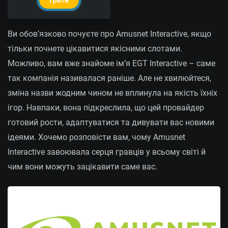
Грати
Ви обов’язково почуєте про Amusnet Interactive, якщо
тільки почнете цікавитися якісними слотами.
Можливо, вам вже знайоме ім’я EGT Interactive – саме
так компанія називалася раніше. Але не хвилюйтеся,
зміна назви жодним чином не вплинула на якість їхніх
ігор. Навпаки, вона підкреслила, що цей провайдер
готовий рости, адаптуватися та дивувати вас новими
ідеями. Хочемо розповісти вам, чому Amusnet
Interactive завоювала серця гравців у всьому світі й
чим вони можуть зацікавити саме вас.