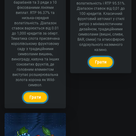
барабанів та 3 ряди з 10
волатильність і RTP 95.51%.
фіксованими лініями
Діапазон ставок від 0,01 до
виплат. RTP 96.37% та
100 кредитів. Класичний
низька-середня
фруктовий автомат у стилі
волатільність. Діапазон
ретро з мінімалістичним
ставок варіюється від 0.01
дизайном, традиційними
до 1,000 кредитів за оберт.
символами (вишні, сливи,
Тематика слота присвячена
BAR, сімки) та атмосферою
королівському фруктовому
олдскульного наземного
саду з традиційними
казино.
символами вишень,
винограду, кавуна та інших
Грати
соковитих фруктів, де
головним елементом
виступає розширювальна
золота корона як Wild-
символ.
Грати