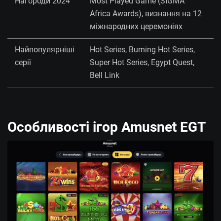
Нагороди 2024
Most Played Game (SIGMA
Africa Awards), визнання на 12
міжнародних церемоніях
Найпопулярніші
Hot Series, Burning Hot Series,
серії
Super Hot Series, Egypt Quest,
Bell Link
Особливості ігор Amusnet EGT