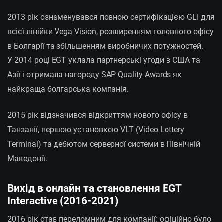
2013 рік ознаменувався повною сертифікацією GLI для
всієї лінійки Vega Vision, розширенням головного офісу
в Болгарії та збільшенням виробничих потужностей.
У 2014 році EGT уклала партнерські угоди в США та
Азії і отримала нагороду SAP Quality Awards як
найкраща болгарська компанія.
2015 рік відзначився відкриттям нового офісу в
Танзанії, першою установкою VLT (Video Lottery
Terminal) та дебютом серверної системи в Північній
Македонії.
Вихід в онлайн та становлення EGT
Interactive (2016-2021)
2016 рік став переломним для компанії: офіційно було