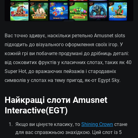
Вас точно здивує, наскільки ретельно Amusnet slots
підходить до візуального оформлення своїх ігор. У
кожній грі ви побачите продумані до дрібниць деталі:
від соковитих фруктів у класичних слотах, таких як 40
Super Hot, до вражаючих пейзажів і стародавніх
символів у слотах на тему пригод, як-от Egypt Sky.
Найкращі слоти Amusnet
Interactive(EGT)
Якщо ви цінуєте класику, то
Shining Crown
стане
для вас справжньою знахідкою. Цей слот із 5