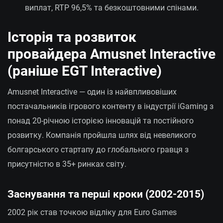
виплат, RTP 96,5% та безкоштовними спінами.
Історія та розвиток
провайдера Amusnet Interactive
(раніше EGT Interactive)
Amusnet Interactive — один із найвпливовіших
постачальників ігрового контенту в індустрії iGaming з
понад 20-річною історією інновацій та постійного
розвитку. Компанія пройшла шлях від невеликого
болгарського стартапу до глобального гравця з
присутністю в 35+ ринках світу.
Заснування та перші кроки (2002-2015)
2002 рік став точкою відліку для Euro Games