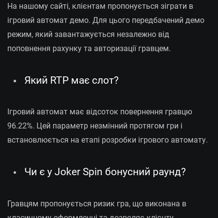
На нашому сайті, клієнтам пропонується зіграти в
ігровий автомат демо. Для цього передбачений демо
режим, який завантажується незалежно від
поповнення рахунку та авторизації гравцем.
Який RTP має слот?
Ігровий автомат має відсоток повернення гравцю
96.22%. Цей параметр незмінний протягом гри і
встановлюється на етапі розробки ігрового автомату.
Чи є у Joker Spin бонусний раунд?
Гравцям пропонується ризик гра, що виконана в
класичному оформленні та дозволяє клієнту