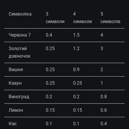
Символіка
3
4
5
символи
символи
символів
Червона 7
0.4
1.5
4
Золотий
0.25
1.2
3
дзвіночок
Вишня
0.25
0.9
2
Кавун
0.25
0.25
1
Виноград
0.2
0.2
0.8
Лимон
0.15
0.15
0.6
Ківі
0.1
0.1
0.4