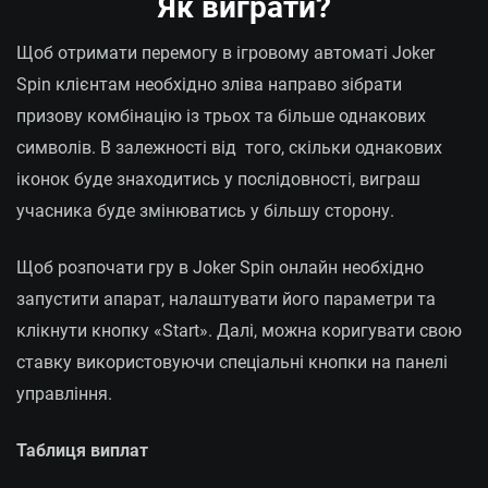
Як виграти?
Щоб отримати перемогу в ігровому автоматі
Joker
Spin
клієнтам необхідно зліва направо зібрати
призову комбінацію із трьох та більше однакових
символів. В залежності від того, скільки однакових
іконок буде знаходитись у послідовності, виграш
учасника буде змінюватись у більшу сторону.
Щоб розпочати гру в
Joker Spin онлайн
необхідно
запустити апарат, налаштувати його параметри та
клікнути кнопку «Start». Далі, можна коригувати свою
ставку використовуючи спеціальні кнопки на панелі
управління.
Таблиця виплат