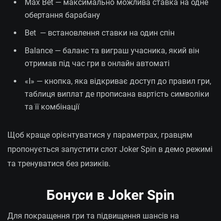
Max Bet — максимально можлива ставка на одне
обертання барабану
Bet — встановлення ставки на один спін
Balance — баланс та виграш учасника, який він
отримав під час гри в онлайн автоматі
«I» — кнопка, яка відкриває доступ до правил гри,
таблиця виплат де прописана вартість символіки
та її комбінації
Щоб краще орієнтуватися у параметрах, гравцям
пропонується запустити слот
Joker Spin в дем
о режимі
та тренуватися без ризиків.
Бонуси в Joker Spin
Для покращення гри та підвищення шансів на