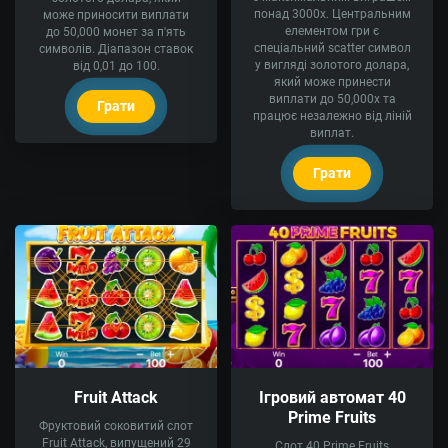
понад 3000x. Центральним
може приносити виплати
елементом гри є
до 50,000 монет за п'ять
спеціальний scatter символ
символів. Діапазон ставок
у вигляді золотого долара,
від 0,01 до 100.
який може принести
виплати до 50,000x та
Грати
працює незалежно від ліній
виплат.
Грати
Fruit Attack
Ігровий автомат 40
Prime Fruits
Фруктовий соковитий слот
Fruit Attack, випущений 29
Слот 40 Prime Fruits