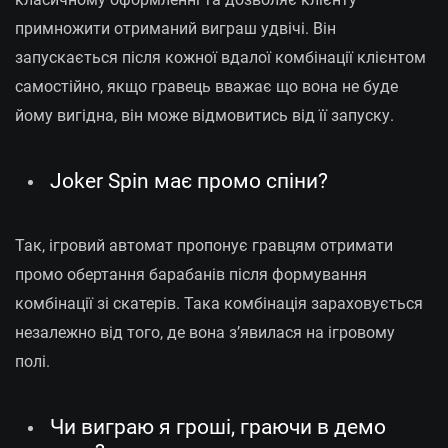
примножити отриманий виграш удвічі. Він
запускається після кожної вдалої комбінації клієнтом
самостійно, якщо гравець вважає що вона не буде
йому вигідна, він може відмовитись від її запуску.
Joker Spin має промо спіни?
Так, ігровий автомат пропонує гравцям отримати
промо обертання барабанів після формування
комбінації зі скатерів. Така комбінація зараховується
незалежно від того, де вона з’явилася на ігровому
полі.
Чи виграю я гроші, граючи в демо