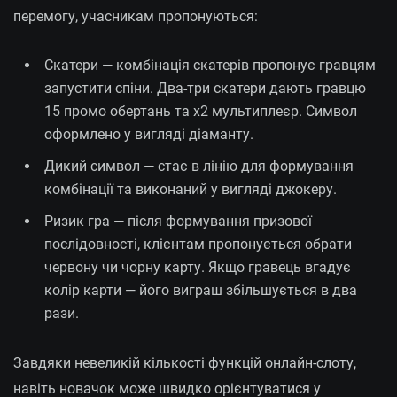
перемогу, учасникам пропонуються:
Скатери — комбінація скатерів пропонує гравцям
запустити спіни. Два-три скатери дають гравцю
15 промо обертань та х2 мультиплеєр. Символ
оформлено у вигляді діаманту.
Дикий символ — стає в лінію для формування
комбінації та виконаний у вигляді джокеру.
Ризик гра — після формування призової
послідовності, клієнтам пропонується обрати
червону чи чорну карту. Якщо гравець вгадує
колір карти — його виграш збільшується в два
рази.
Завдяки невеликій кількості функцій онлайн-слоту,
навіть новачок може швидко орієнтуватися у