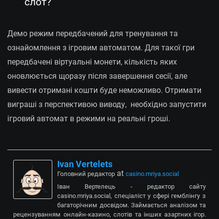
слот?
Демо режим передбачений для тренування та
ознайомлення з ігровим автоматом. Для такої гри
передбачені віртуальні монети, кількість яких
оновлюється щоразу після завершення сесії, але
вивести отримані кошти буде неможливо. Отримати
виграші з перспективою виводу, необхідно запустити
ігровий автомат в режими на реальні гроші.
Ivan Vertelets
at
Головний редактор
casino.mriya.social
Іван Вертелець - редактор сайту
casino.mriya.social, спеціаліст у сфері гемблінгу з
багаторічним досвідом. Займається аналізом та
рецензуванням онлайн-казино, слотів та інших азартних ігор.