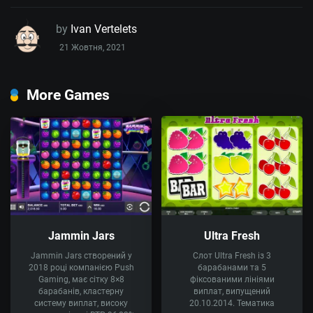
by
Ivan Vertelets
21 Жовтня, 2021
More Games
Jammin Jars
Ultra Fresh
Jammin Jars створений у
Слот Ultra Fresh із 3
2018 році компанією Push
барабанами та 5
Gaming, має сітку 8×8
фіксованими лініями
барабанів, кластерну
виплат, випущений
систему виплат, високу
20.10.2014. Тематика