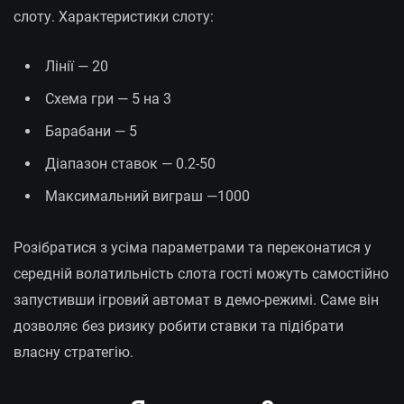
слоту. Характеристики слоту:
Лінії — 20
Схема гри — 5 на 3
Барабани — 5
Діапазон ставок — 0.2-50
Максимальний виграш —1000
Розібратися з усіма параметрами та переконатися у
середній волатильність слота гості можуть самостійно
запустивши ігровий автомат в демо-режимі. Саме він
дозволяє без ризику робити ставки та підібрати
власну стратегію.