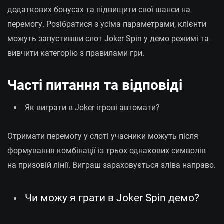
додаткових бонусах та підвищити свої шанси на
перемогу. Розібратися з усіма параметрами, клієнти
можуть запустивши слот
Joker Spin у демо
режимі та
вивчити категорію з правилами гри.
Часті питання та відповіді
Як виграти в Joker ігрові автомати?
Отримати перемогу у слоті учасники можуть після
формування комбінації із трьох однакових символів
на призовій лінії. Виграш зараховується зліва направо.
Чи можу я грати в Joker Spin демо?