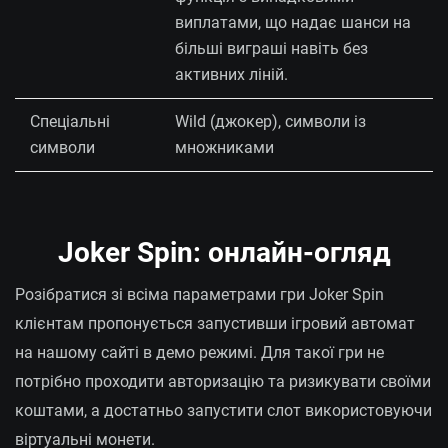
виплатами, що надає шанси на
більші виграші навіть без
активних ліній.
Спеціальні
Wild (джокер), символи із
символи
множниками
Joker Spin: онлайн-огляд
Розібратися зі всіма параметрами
гри Joker Spin
клієнтам пропонується запустивши ігровий автомат
на нашому сайті в демо режимі. Для такої гри не
потрібно проходити авторизацію та ризикувати своїми
коштами, а достатньо запустити слот використовуючи
віртуальні монети.