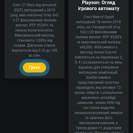
Playson: Огляд
Слот 27 Wins від Amusnet
ігрового автомату
(EGT), випущений у 2019
році, має класичну сітку 3×3
Слот Rise of Egypt
з 27 фіксованими лініями
випущений 18 липня 2018
виплат, RTP 95,96% та
року, на стандартній сітці
низьку волатильність.
5×3 з 20 фіксованими
Максимальний виграш
лініями виплат, RTP 95,82%
становить 1,000x від
та максимальний виграш
ставки. Діапазон ставок
х40,000. Wild-символ у
варіюється від 0,10 до 100
вигляді богині Бастет
за спін.
з'являється на барабанах 2,
3, 4 і розширюється на весь
Грати
барабан для утворення
виграшних комбінацій.
Scatter-символ
представлений золотою
пірамідою, яка активує 12
промо обертів з унікальною
механікою апгрейду
символів - кожен Wild під
час спінів видаляє
низькооплачуваний символ
та замінює його
високооплачуваним, а
також додає +1 додаткове