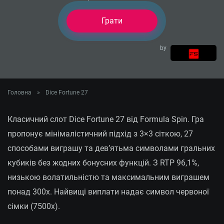
MRIYA2025
— 100 спінів у
Грати
Грати
Osiris Gold: Hold
'n' Link
by
MRIYA2025
— 77FS у Big
Грати
Catch Bonanza:
Головна
»
Dice Fortune 27
Perfect Haul
Класичний слот Dice Fortune 27 від Formula Spin. Гра
пропонує мінімалістичний підхід з 3×3 сіткою, 27
способами виграшу та дев’ятьма символами гральних
кубиків без жодних бонусних функцій. З RTP 96,1%,
низькою волатильністю та максимальним виграшем
понад 300x. Найвищі виплати надає символ червоної
сімки (7500x).