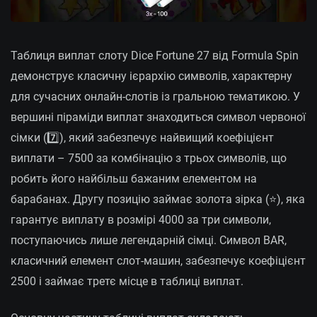
Таблиця виплат слоту Dice Fortune 27 від Formula Spin
демонструє класичну ієрархію символів, характерну
для сучасних онлайн-слотів із гральною тематикою. У
вершині піраміди виплат знаходиться символ червоної
сімки (7️⃣), який забезпечує найвищий коефіцієнт
виплати – 7500 за комбінацію з трьох символів, що
робить його найбільш бажаним елементом на
барабанах. Другу позицію займає золота зірка (⭐), яка
гарантує виплату в розмірі 4000 за три символи,
поступаючись лише легендарній сімці. Символ BAR,
класичний елемент слот-машин, забезпечує коефіцієнт
2500 і займає третє місце в таблиці виплат.