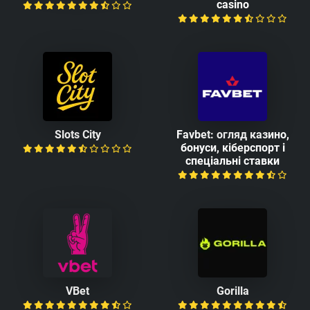
casino
Slots Сity
Favbet: огляд казино,
бонуси, кіберспорт і
спеціальні ставки
VBet
Gorilla