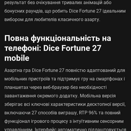
результат без очікування тривалих анімацій або
бонусних раундів, що робить Dice Fortune 27 ідеальним
вибором для любителів класичного азарту.
Повна функціональність на
телефоні: Dice Fortune 27
mobile
Азартна гра Dice Fortune 27 повністю адаптований для
мобільних пристроїв та підтримує гру на смартфонах і
планшетах через веб-браузер без необхідності
завантаження окремого додатку. Мобільна версія
зберігає всі ключові характеристики десктопної версії,
включаючи 27 способів виграшу, RTP 96% та повний
функціонал ігрового процесу з інтуїтивним сенсорним
управлінням. Інтерфейс автоматично підлаштовується