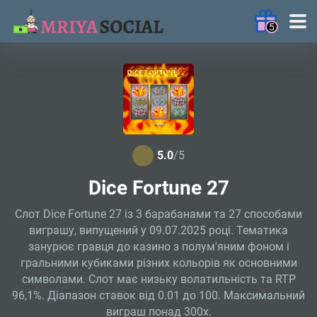
5
MRIYA2025
— 120FS у
Fortune Fish
Грати
Frenzy: Bonus
Combo
5.0
/5
Dice Fortune 27
MRIYA2025
— 77FS у Big
Грати
Catch Bonanza:
Слот Dice Fortune 27 із 3 барабанами та 27 способами
Perfect Haul
виграшу, випущений у 09.07.2025 році. Тематика
занурює гравця до казино з полум'яним фоном і
гральними кубиками різних кольорів як основними
MRIYAON
символами. Слот має низьку волатильність та RTP
— 25FS у Sun of
Грати
Egypt 5
96,1%. Діапазон ставок від 0.01 до 100. Максимальний
виграш понад 300x.