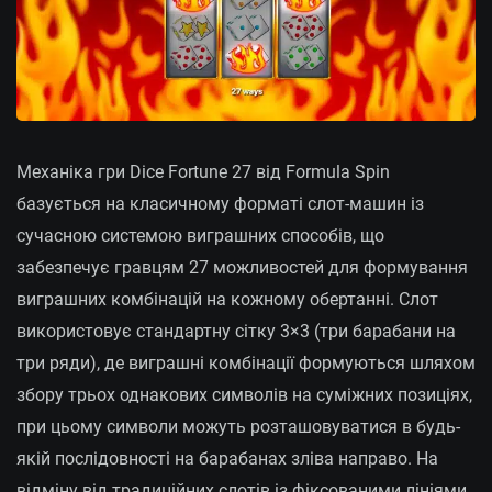
Механіка гри Dice Fortune 27 від Formula Spin
базується на класичному форматі слот-машин із
сучасною системою виграшних способів, що
забезпечує гравцям 27 можливостей для формування
виграшних комбінацій на кожному обертанні. Слот
використовує стандартну сітку 3×3 (три барабани на
три ряди), де виграшні комбінації формуються шляхом
збору трьох однакових символів на суміжних позиціях,
при цьому символи можуть розташовуватися в будь-
якій послідовності на барабанах зліва направо. На
відміну від традиційних слотів із фіксованими лініями