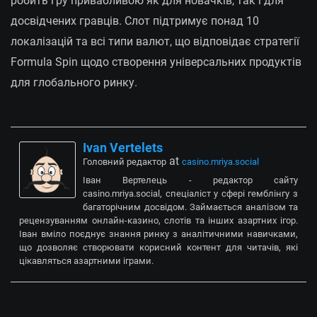
робить гру привабливою як для новачків, так і для
досвідчених гравців. Слот підтримує понад 10
локалізацій та всі типи валют, що відповідає стратегії
Formula Spin щодо створення універсальних продуктів
для глобального ринку.
Ivan Vertelets
at
Головний редактор
casino.mriya.social
Іван Вертелець - редактор сайту
casino.mriya.social, спеціаліст у сфері гемблінгу з
багаторічним досвідом. Займається аналізом та
рецензуванням онлайн-казино, слотів та інших азартних ігор.
Іван вміло поєднує знання ринку з аналітичними навичками,
що дозволяє створювати корисний контент для читачів, які
цікавляться азартними іграми.