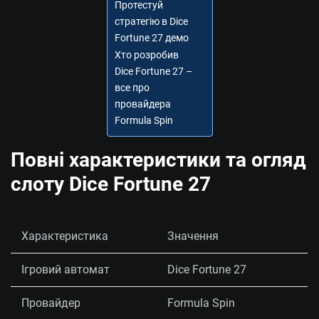
Протестуй
стратегію в Dice
Fortune 27 демо
Хто розробив
Dice Fortune 27 –
все про
провайдера
Formula Spin
Повні характеристики та огляд
слоту Dice Fortune 27
Характеристика
Значення
Ігровий автомат
Dice Fortune 27
Провайдер
Formula Spin