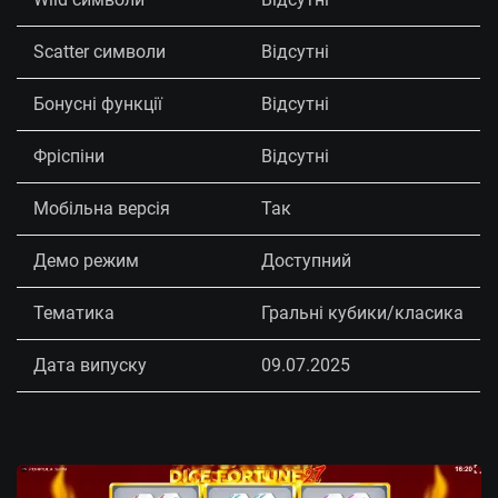
Scatter символи
Відсутні
Бонусні функції
Відсутні
Фріспіни
Відсутні
Мобільна версія
Так
Демо режим
Доступний
Тематика
Гральні кубики/класика
Дата випуску
09.07.2025