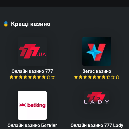
Кращі казино
Онлайн казино 777
Вегас казино
Онлайн казино Беткінг
Онлайн казино 777 Lady