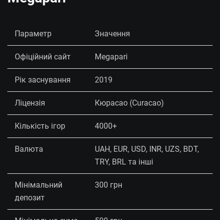
Параметр
Значення
Офіційний сайт
Megapari
Рік заснування
2019
Ліцензія
Кюрасао (Curacao)
Кількість ігор
4000+
Валюта
UAH, EUR, USD, INR, UZS, BDT,
TRY, BRL та інші
Мінімальний
300 грн
депозит