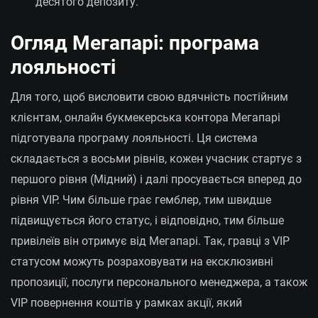
десятого депозиту.
Огляд Мегапарі: програма
лояльності
Для того, щоб висловити свою вдячність постійним
клієнтам, онлайн букмекерська контора Мегапарі
підготувала програму лояльності. Ця система
складається з восьми рівнів, кожен учасник стартує з
першого рівня (Мідний) і далі просувається вперед до
рівня VIP. Чим більше грає гемблер, тим швидше
підвищується його статус, і відповідно, тим більше
привілеїв він отримує від Мегапарі. Так, гравці з VIP
статусом можуть розраховувати на ексклюзивні
пропозиції, послуги персонального менеджера, а також
VIP повернення коштів у рамках акції, який