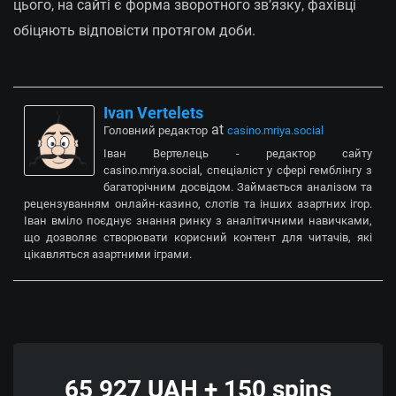
цього, на сайті є форма зворотного зв’язку, фахівці
обіцяють відповісти протягом доби.
Ivan Vertelets
at
Головний редактор
casino.mriya.social
Іван Вертелець - редактор сайту
casino.mriya.social, спеціаліст у сфері гемблінгу з
багаторічним досвідом. Займається аналізом та
рецензуванням онлайн-казино, слотів та інших азартних ігор.
Іван вміло поєднує знання ринку з аналітичними навичками,
що дозволяє створювати корисний контент для читачів, які
цікавляться азартними іграми.
65 927 UAH + 150 spins