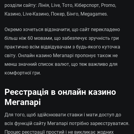
розділи сайту: Лінія, Live, Тото, Кіберспорт, Promo,
Казино, Live-Казино, Покер, Бінго, Megagames.
Окремо хочеться відзначити, що сайт перекладено
більш ніж 60 мовами, що забезпечує зручність гри
практично всім відвідувачам з будь-якого куточка
світу. Онлайн казино Мегапарі пропонує також не
менш значний список валют, що теж важливо для
комфортної гри.
Реєстрація в онлайн казино
Мегапарі
Для того, щоб здійснювати ставки і мати доступ до
всіх функцій сайту Мегапарі потрібно зареєструватися.
Процес реєстрації простий і не викликає жодних