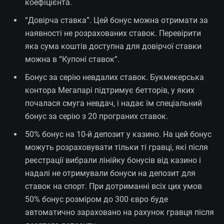
коефіцієнта.
“Довірча ставка”. Цей бонус можна отримати за
наявності не розрахованих ставок. Перевірити
яка сума коштів доступна для довірчої ставки
можна в “Купоні ставок”.
Бонус за серію невдалих ставок. Букмекерська
контора Мегапарі підтримує бетторів, у яких
почалася смуга невдач, і надає їм спеціальний
бонус за серію з 20 програних ставок.
50% бонус на 10-й депозит у казино. На цей бонус
можуть розраховувати тільки ті гравці, які після
реєстрації вибрали лінійку бонусів від казино і
надалі не отримували бонуси на депозит для
ставок на спорт. При дотриманні всіх цих умов
50% бонус розміром до 300 євро буде
автоматично зараховано на рахунок гравця після