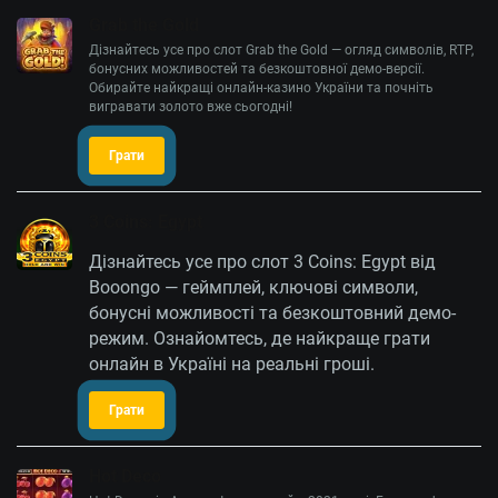
Grab the Gold
Дізнайтесь усе про слот Grab the Gold — огляд символів, RTP,
бонусних можливостей та безкоштовної демо-версії.
Обирайте найкращі онлайн-казино України та почніть
вигравати золото вже сьогодні!
Грати
3 Coins: Egypt
Дізнайтесь усе про слот 3 Coins: Egypt від
Booongo — геймплей, ключові символи,
бонусні можливості та безкоштовний демо-
режим. Ознайомтесь, де найкраще грати
онлайн в Україні на реальні гроші.
Грати
Hot Deco