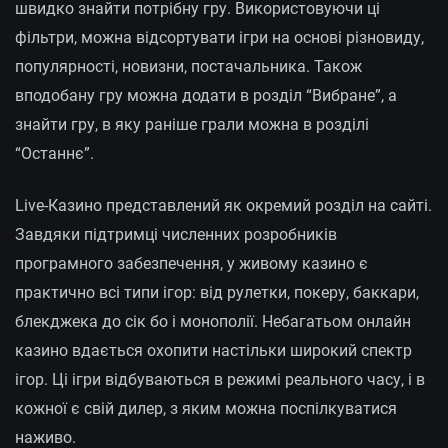
швидко знайти потрібну гру. Використовуючи ці
фільтри, можна відсортувати ігри на основі різновиду,
популярності, новизни, постачальника. Також
вподобану гру можна додати в розділ “Вибране”, а
знайти гру, в яку раніше грали можна в розділі
“Останнє”.
Live-Казино представлений як окремий розділ на сайті.
Завдяки підтримці численних розробників
програмного забезпечення, у живому казино є
практично всі типи ігор: від рулетки, покеру, баккари,
блекджека до сік бо і монополії. Небагатьом онлайн
казино вдається охопити настільки широкий спектр
ігор. Ці ігри відбуваються в режимі реального часу, і в
кожної є свій дилер, з яким можна поспілкуватися
наживо.