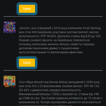
Грати
Jammin Jars
Jammin Jars створений у 2018 році компанією Push Gaming,
має сітку 8×8 барабанів, кластерну систему виплат, високу
волатильність і RTP 96,83%. Діапазон ставок від 0,20 до 100.
Яскраві соковиті фрукти: на барабанах з'являються
полуниці, апельсини, малина, яблука, сливи та чорниця,
доповнені баночками джему з танцюючими
мультиплікаторами та веселковими ефектами.
Грати
Mega Moolah
Слот Mega Moolah від Games Global, випущений у 2006 році,
має сітку 5×3 з 25 фіксованими лініями виплат. RTP 88.12%
(93.42% з джекпотом), середня волатильність.
Максимальний виграш 1,955x у базовій грі. Ставки від 10₴
до 250₴ за спін. Три Scatter-символи активують до 15 спінів з
множником x3. Чотири прогресивні джекпоти запускаються