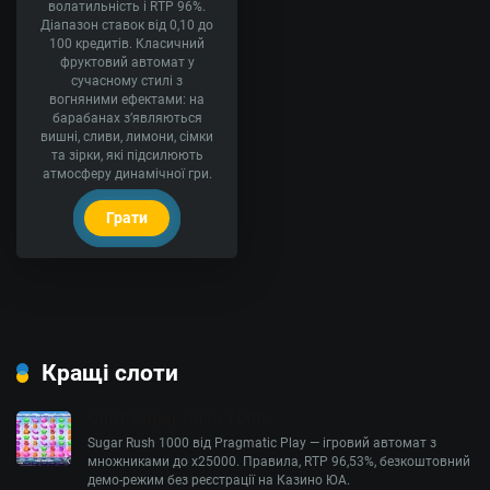
волатильність і RTP 96%.
Діапазон ставок від 0,10 до
100 кредитів. Класичний
фруктовий автомат у
сучасному стилі з
вогняними ефектами: на
барабанах з’являються
вишні, сливи, лимони, сімки
та зірки, які підсилюють
атмосферу динамічної гри.
Грати
Кращі слоти
Слот Sugar Rush 1000
Sugar Rush 1000 від Pragmatic Play — ігровий автомат з
множниками до х25000. Правила, RTP 96,53%, безкоштовний
демо-режим без реєстрації на Казино ЮА.