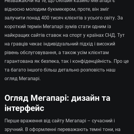
Незважаючи на те, що Онлайн казино Мегапарі є
відносно молодим букмекером, проте, він зміг
залучити понад 400 тисяч клієнтів з усього світу. За
короткий термін Мегапарі зумів стати одним із
найкращих сайтів ставок на спорт у країнах СНД. Тут
на гравців чекає індивідуальний підхід і високий
рівень обслуговування, а також усім клієнтам
гарантована як безпека, так і конфіденційність. Про це
та багато іншого більш детально розповість наш
огляд Мегапарі.
Огляд Мегапарі: дизайн та
інтерфейс
Перше враження від сайту Мегапарі – сучасний і
зручний. В оформленні переважають темні тони, на