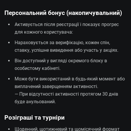
Персональний бонус (накопичувальний)
Активується після реєстрації і показує прогрес
для кожного користувача:
Нараховується за верифікацію, кожен спін,
ставку, успішне виведення або участь у акціях.
Він доступний у вигляді окремого блоку в
особистому кабінеті.
Може бути використаний в будь-який момент або
виплачений заверщенням активності.
— При відсутності активності протягом 30 днів
буде анульований.
Розіграші та турніри
Щоденний, щотижневий та щомісячний формат