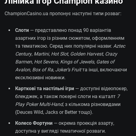
Лінійка ігор Champion казино
ChampionCasino.ua пропонує наступні типи розваг:
Слоти
— представлено понад 90 варіантів
азартних ігор із різним сюжетом, оформленням
та тематикою. Серед них популярні назви:
Aztec
Century
,
Martini
,
Hot Slot
,
Golden Harvest
,
Crazy
Barmen
,
Hot Sevens
,
Kings of Jewels
,
Gates of
Avalon
,
Box of Ra
,
Joker’s Fruit
та інші, включаючи
ексклюзивні новинки.
Карткові та настільні ігри
— доступні відеопокер,
блекджек, а також покерні слоти на кшталт
7
Play Poker Multi-Hand
, з кількома різновидами
(Deuces Wild, Jacks or Better тощо).
Колесо Фортуни
— окрема проекція азарту,
доступна у вигляді тематичної розваги.