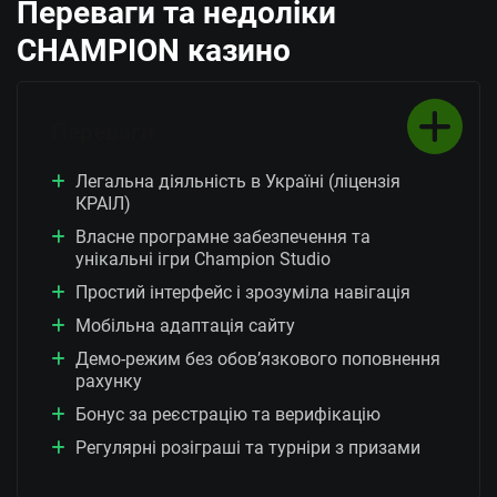
Переваги та недоліки
CHAMPION казино
Переваги
Легальна діяльність в Україні (ліцензія
КРАІЛ)
Власне програмне забезпечення та
унікальні ігри Champion Studio
Простий інтерфейс і зрозуміла навігація
Мобільна адаптація сайту
Демо-режим без обов’язкового поповнення
рахунку
Бонус за реєстрацію та верифікацію
Регулярні розіграші та турніри з призами