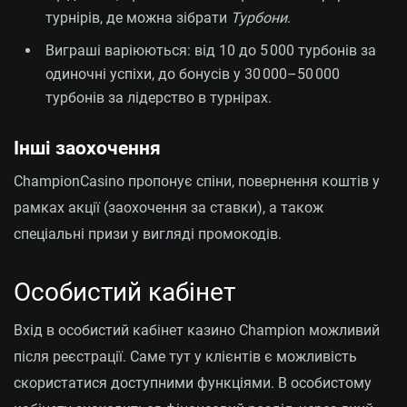
турнірів, де можна зібрати
Турбони
.
Виграші варіюються: від 10 до 5 000 турбонів за
одиночні успіхи, до бонусів у 30 000–50 000
турбонів за лідерство в турнірах.
Інші заохочення
ChampionCasino пропонує спіни, повернення коштів у
рамках акції (заохочення за ставки), а також
спеціальні призи у вигляді промокодів.
Особистий кабінет
Вхід в особистий кабінет казино Champion можливий
після реєстрації. Саме тут у клієнтів є можливість
скористатися доступними функціями. В особистому