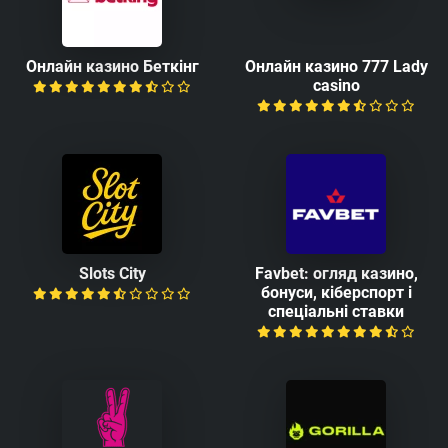
Онлайн казино Беткінг
Онлайн казино 777 Lady
casino
Slots Сity
Favbet: огляд казино,
бонуси, кіберспорт і
спеціальні ставки