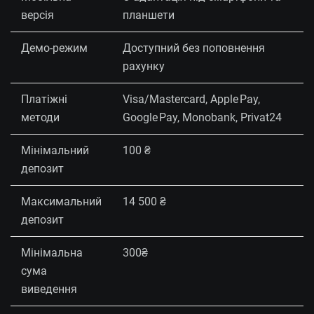
версія
планшети
Демо-режим
Доступний без поповнення
рахунку
Платіжні
Visa/Mastercard, Apple Pay,
методи
Google Pay, Monobank, Privat24
Мінімальний
100 ₴
депозит
Максимальний
14 500 ₴
депозит
Мінімальна
300₴
сума
виведення