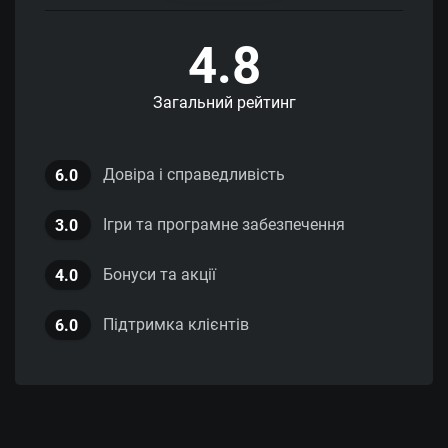
4.8
Загальний рейтинг
Довіра і справедливість
6.0
Ігри та програмне забезпечення
3.0
Бонуси та акції
4.0
Підтримка клієнтів
6.0