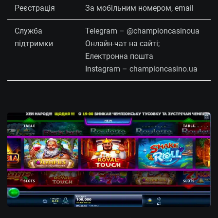
Реєстрація
За мобільним номером, email
Служба
Telegram – @championcasinoua
підтримки
Онлайн-чат на сайті;
Електронна пошта
Instagram – championcasino.ua