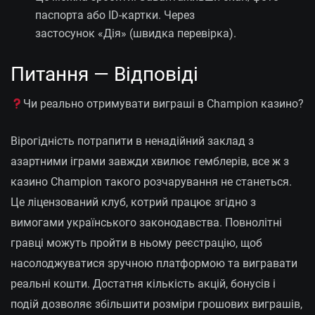
паспорта або ID-картки. Через
застосунок «Дія» (швидка перевірка).
Питання — Відповіді
Чи реально отримувати виграші в Champion казино?
Вірогідність потрапити в ненадійний заклад з
азартними іграми завжди хвилює гемблерів, все ж з
казино Champion такого розчарування не станеться.
Це ліцензований клуб, котрий працює згідно з
вимогами українського законодавства. Повнолітні
гравці можуть пройти в ньому реєстрацію, щоб
насолоджуватися зручною платформою та вигравати
реальні кошти. Достатня кількість акцій, бонусів і
подій дозволяє збільшити розміри грошових виграшів,