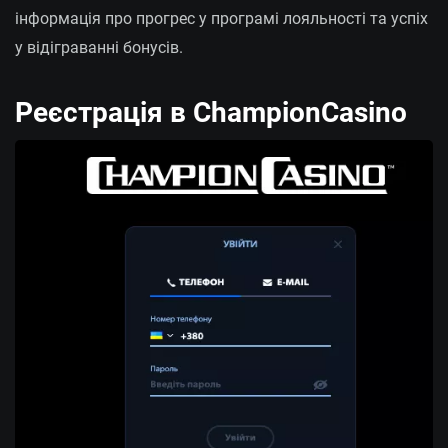
інформація про прогрес у програмі лояльності та успіх
у відіграванні бонусів.
Реєстрація в ChampionCasino