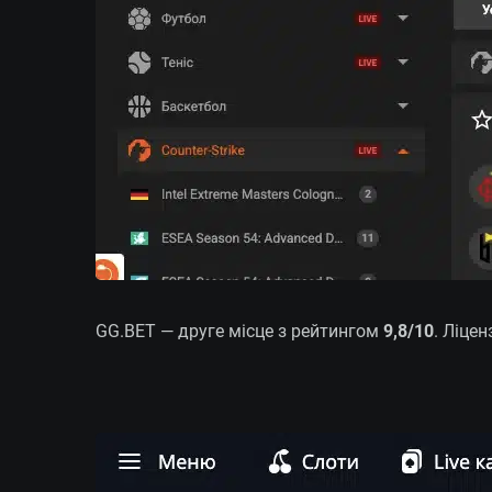
GG.BET — друге місце з рейтингом
9,8/10
. Ліце