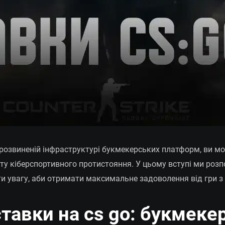
 розвиненій інфраструктурі букмекерських платформ, ви м
оту кіберспортивного протистояння. У цьому вступі ми розп
ути увагу, аби отримати максимальне задоволення від гри 
тавки на cs go: букмеке