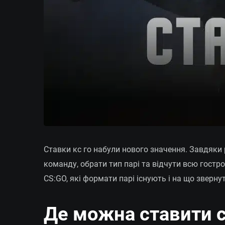
Ставки кс го набули нового значення. Завдяки
команду, обрати тип парі та відчути всю гостр
CS:GO, які формати парі існують і на що зверн
Де можна ставити с