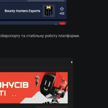
кіберспорту та стабільну роботу платформи.