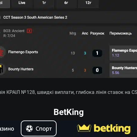
нзія КРАІЛ № 128, швидкі виплати, глибока лінія ставок на C
BetKing