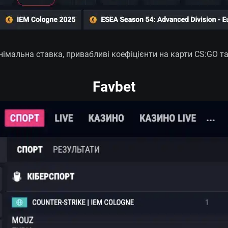
інімальна ставка, привабливі коефіцієнти на карти CS:GO т
Favbet