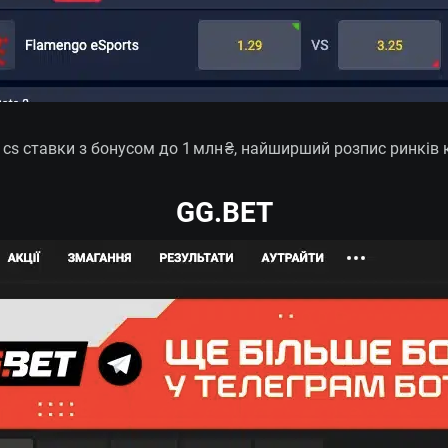
 cs ставки з бонусом до 1 млн ₴, найширший розпис ринків 
GG.BET