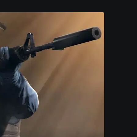
MRIYA2025
— 100 спінів у
Грати
Osiris Gold: Hold
'n' Link
MRIYA2025
— 77FS у Big
Грати
Catch Bonanza:
Perfect Haul