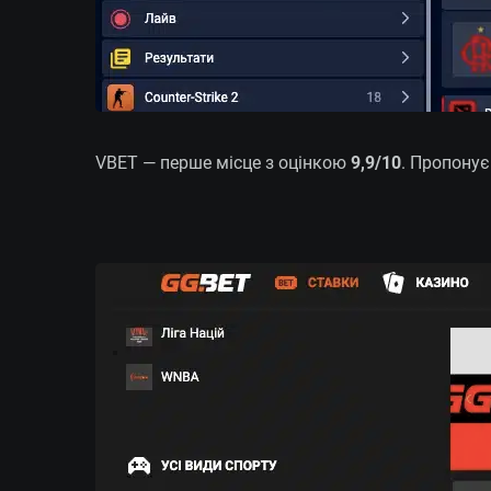
VBET — перше місце з оцінкою
9,9/10
. Пропонує