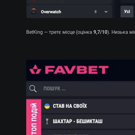
BetKing — третє місце (оцінка
9,7/10
). Низька м