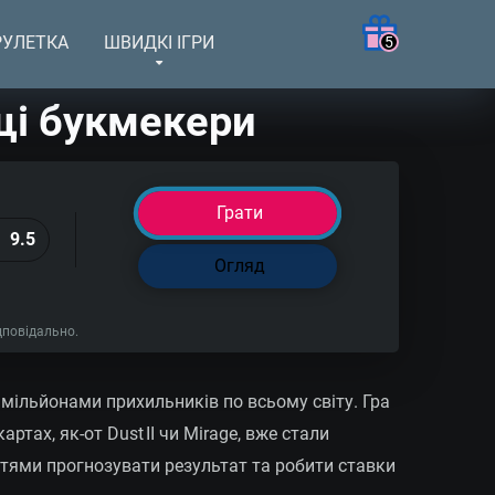
РУЛЕТКА
ШВИДКІ ІГРИ
5
щі букмекери
MRIYA2025
— 120FS у
Fortune Fish
Грати
Frenzy: Bonus
Грати
Combo
9.5
Огляд
MRIYA2025
— 77FS у Big
Грати
Catch Bonanza:
дповідально.
Perfect Haul
з мільйонами прихильників по всьому світу. Гра
MRIYAON
ах, як-от Dust II чи Mirage, вже стали
— 25FS у Sun of
Грати
Egypt 5
тями прогнозувати результат та робити ставки