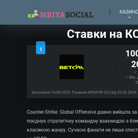
КАЗИН
Ставки на К
1
10
2
✓
✓ Мін.
К
Засноване 16.08.2023. Рішення КРАІЛ № 323 від 20.06.2024.
Counter-Strike: Global Offensive давно вийшла 
поєднує стратегічну командну взаємодію з блис
класикою жанру. Сучасні фанати не лише спост