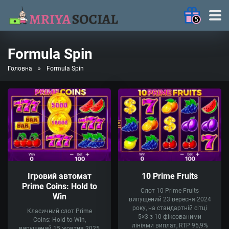
5
Formula Spin
MRIYA2025
Головна
»
Formula Spin
— 120FS у
Fortune Fish
Грати
Frenzy: Bonus
Combo
MRIYA2025
— 77FS у Big
Грати
Catch Bonanza:
Perfect Haul
Ігровий автомат
10 Prime Fruits
Prime Coins: Hold to
MRIYAON
Слот 10 Prime Fruits
Win
випущений 23 вересня 2024
— 25FS у Sun of
Грати
року, на стандартній сітці
Класичний слот Prime
Egypt 5
5×3 з 10 фіксованими
Coins: Hold to Win,
лініями виплат, RTP 95,9%
випущений 15 жовтня 2025