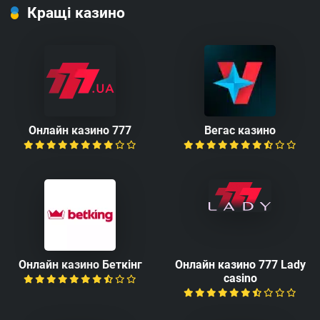
Кращі казино
Онлайн казино 777
Вегас казино
Онлайн казино Беткінг
Онлайн казино 777 Lady
casino