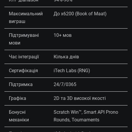
Максимальний
До x6200 (Book of Maat)
виграш
Підтримувані
10+ мов
мови
Час інтеграції
Кілька днів
Сертифікація
iTech Labs (RNG)
Підтримка
24/7/0365
Графіка
2D та 3D високої якості
Бонусні
Scratch Win™, Smart API Prono
механіки
Rounds, Tournaments