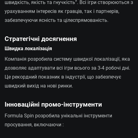
швидкість, якість та гнучкість”. Всі ігри створюються з
урахуванням інтересів як гравців, так і партнерів,
забезпечуючи ясність та цілеспрямованість.
Стратегічні досягнення
Швидка локалізація
Компанія розробила систему швидкої локалізації, яка
дозволяє адаптувати всі ігри всього за 3-4 робочі дні.
Це рекордний показник в індустрії, що забезпечує
швидкий вихід на нові ринки.
Інноваційні промо-інструменти
Formula Spin розробила унікальні інструменти
просування, включаючи :