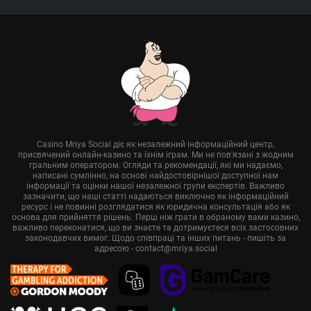
Casino Mriya Social діє як незалежний інформаційний центр,
присвячений онлайн-казино та їхнім іграм. Ми не пов'язані з жодним
гральним оператором. Огляди та рекомендації, які ми надаємо,
написані сумлінно, на основі найдостовірнішої доступної нам
інформації та оцінки нашої незалежної групи експертів. Важливо
зазначити, що наші статті надаються виключно як інформаційний
ресурс і не повинні розглядатися як юридична консультація або як
основа для прийняття рішень. Перш ніж грати в обраному вами казино,
важливо переконатися, що ви знаєте та дотримуєтеся всіх застосовних
законодавчих вимог. Щодо співпраці та інших питань - пишіть за
адресою -
contact@mriya.social