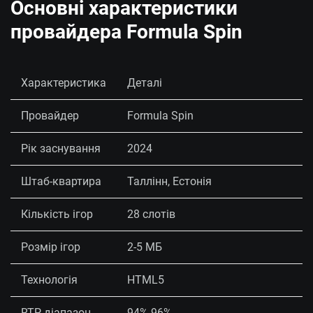
Основні характеристики
провайдера Formula Spin
Характеристика
Деталі
Провайдер
Formula Spin
Рік заснування
2024
Штаб-квартира
Таллінн, Естонія
Кількість ігор
28 слотів
Розмір ігор
2-5 МБ
Технологія
HTML5
RTP діапазон
94%-96%