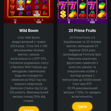
Wild Boom
20 Prime Fruits
Слот Wild Boom
20 Prime Fruits з 5
представлений у травні
барабанами та 20 лініями
2024 року. Сітка 5x4 з 100
виплат, випущений 23
фіксованими лініями
вересня 2024 року
виплат, низька
провайдером Formula Spin.
волатильність з RTP 95%.
Тематика класичних
Головною родзинкою слоту
фруктових символів з
є Random Wild Feature, що
золотою сімкою та
випадково перетворює
спеціальним scatter у
будь-які стандартні
вигляді долара з
символи на WILD під час
виплатами до 50000 монет.
кожного обертання.
Слот має RTP
Діапазон ставок від 0,2 до
95.9%,максимальний
100 робить. Максимальний
виграш 1700x, та середню
виграш понад 500x від
волатильність.
ставки.
Грати
Грати