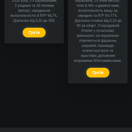
2020 році, з 5 барабанами,
барабанів, 25 ліній виплат,
3 рядами та 30 лініями
Hold & Win з джекпотами,
виплат, середньою
волатильність вищу за
волатильністю й RTP 96,7%.
середню та RTP 95.77%.
Діапазон від 0,30 до 300.
Діапазон ставок від 0.25 до
90 за оберт. Стародавній
Єгипет у сучасному
Грати
виконанні: на барабанах
з'являються фараони,
скарабеї, пірамиди,
єгипетські боги та
ієрогліфи, доповнені
яскравими Wild-символами.
Грати