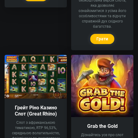
безкоштовна версія слота,
яка дозволяє
ознайомитися з усіма його
особливостями та відчути
справжній дух східного
багатства.
Грати
Грейт Ріно Казино
Слот (Great Rhino)
Слот з африканською
Grab the Gold
тематикою, RTP 96,53%,
середньою волатильністю,
Дізнайтесь усе про слот