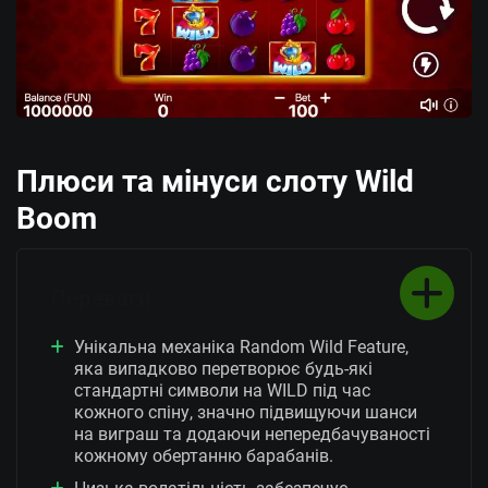
Плюси та мінуси слоту Wild
Boom
Переваги
Унікальна механіка Random Wild Feature,
яка випадково перетворює будь-які
стандартні символи на WILD під час
кожного спіну, значно підвищуючи шанси
на виграш та додаючи непередбачуваності
кожному обертанню барабанів.