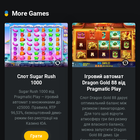
More Games
Ігровий автомат
Слот Sugar Rush
Dragon Gold 88 від
1000
Pragmatic Play
Sugar Rush 1000 від
Pragmatic Play — ігровий
Слот Dragon Gold 88 дарує
автомат з множниками до
оптимальний баланс між
х25000. Правила, RTP
ризиком і винагородою.
96,53%, безкоштовний демо-
Для того щоб відчути
режим без реєстрації на
атмосферу гри без ризику
Казино ЮА.
для власного балансу,
можна запустити Dragon
Gold 88 демо. Це
Грати