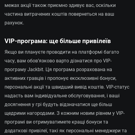
межах акції також приємно здивує вас, оскільки
частина витрачених коштів повернеться на ваш
рахунок.
VIP-програма: ще більше привілеїв
Якщо ви плануєте проводити на платформі багато
часу, вам обов’язково варто дізнатися про VIP-
програму Jackbit. Ця програма розрахована на
активних гравців і пропонує ексклюзивні бонуси,
персональні акції та швидший вивід коштів. VIP-статус
надасть вам індивідуальне обслуговування, і ваші
досягнення у грі будуть відзначатися ще більш
щедрими нагородами. З кожним новим рівнем у VIP-
програмі ви отримуватимете кращі бонуси та
додаткові привілеї, такі як персональні менеджери та