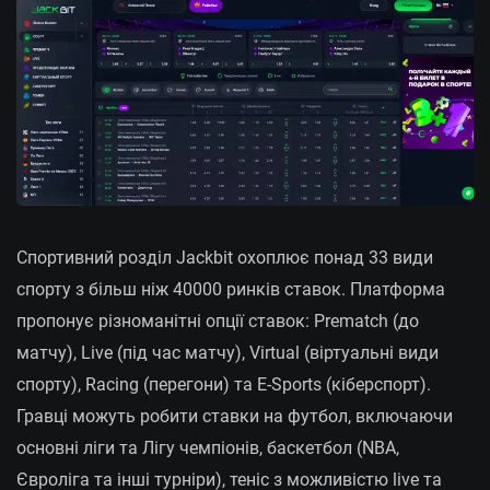
Спортивний розділ Jackbit охоплює понад 33 види
спорту з більш ніж 40000 ринків ставок. Платформа
пропонує різноманітні опції ставок: Prematch (до
матчу), Live (під час матчу), Virtual (віртуальні види
спорту), Racing (перегони) та E-Sports (кіберспорт).
Гравці можуть робити ставки на футбол, включаючи
основні ліги та Лігу чемпіонів, баскетбол (NBA,
Євроліга та інші турніри), теніс з можливістю live та