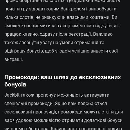
промо обертання на слотах. Це ідеальна можливість
почати гру з додатковим банкролом і випробувати
кілька слотів, не ризикуючи власними коштами. Ви
зможете ознайомитися з асортиментом і відчути, як
працює казино, одразу після реєстрації. Важливо
також звернути увагу на умови отримання та
відіграшу бонусів, щоб згодом успішно вивести свої
виграші.
Промокоди: ваш шлях до ексклюзивних
бонусів
Jackbit також пропонує можливість активувати
спеціальні промокоди. Якщо вам подобаються
ексклюзивні пропозиції, промокоди можуть стати для
вас чудовою можливістю отримати додаткові бонуси
чи промо обертання. Казино часто розсилає ці коди в