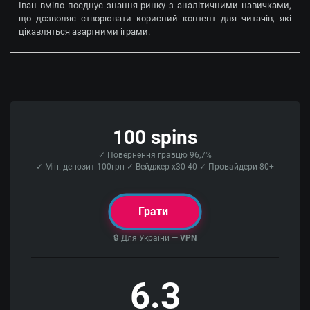
Іван вміло поєднує знання ринку з аналітичними навичками,
що дозволяє створювати корисний контент для читачів, які
цікавляться азартними іграми.
100 spins
✓ Повернення гравцю 96,7%
✓ Мін. депозит 100грн ✓ Вейджер x30-40 ✓ Провайдери 80+
Грати
🔒 Для України —
VPN
6.3