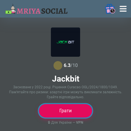
5
MRIYA2025
— 120FS у
Fortune Fish
Грати
Frenzy: Bonus
Combo
6.3
/10
MRIYA2025
Jackbit
— 77FS у Big
Грати
Засноване у 2022 році. Рішення Curacao OGL/2024/1800/1049.
Catch Bonanza:
Пам’ятайте про ризики: азартні ігри можуть викликати залежність.
Perfect Haul
Грайте відповідально.
MRIYAON
Грати
— 25FS у Sun of
Грати
Egypt 5
🔒 Для України —
VPN