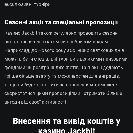
ексклюзивні турніри.
Сезонні акції та спеціальні пропозиції
Казино Jackbit також регулярно проводить сезонні
акції, присвячені святам чи особливим подіям.
Наприклад, до Нового року або інших святкових днів
можуть бути спеціальні турніри з великими призовими
фондами чи розіграші джекпотів. Такі акції додають
грі ще більше азарту та можливостей для виграшів.
Якщо ви будете стежити за оновленнями, зможете
скористатися цими пропозиціями і отримати більше
вигоди від своєї активності.
Внесення та вивід коштів у
казино
Jackbit