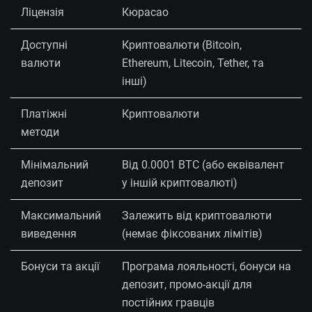
Ліцензія
Кюрасао
Доступні
Криптовалюти (Bitcoin,
валюти
Ethereum, Litecoin, Tether, та
інші)
Платіжні
Криптовалюти
методи
Мінімальний
Від 0.0001 BTC (або еквівалент
депозит
у іншій криптовалюті)
Максимальний
Залежить від криптовалюти
виведення
(немає фіксованих лімітів)
Бонуси та акції
Програма лояльності, бонуси на
депозит, промо-акції для
постійних гравців