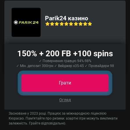
Parik24 казино
150% + 200 FB +100 spins
✓ Повернення гравцю 94%-98%
✓ Мін. депозит 300грн ✓ Вейджер x35-45 ✓ Провайдери 98
Грати
Огляд
Засноване у 2023 році. Працює за міжнародною ліцензією
Кюрасао. Пам’ятайте про ризики: азартні ігри можуть викликати
залежність. Грайте відповідально.