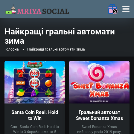
5
Найкращі гральні автомати
MRIYA2025
зима
— 120FS у
Fortune Fish
Грати
Головна
»
Найкращі гральні автомати зима
Frenzy: Bonus
Combo
MRIYA2025
— 77FS у Big
Грати
Catch Bonanza:
Perfect Haul
MRIYAON
Santa Coin Reel: Hold
Гральний автомат
— 25FS у Sun of
to Win
Sweet Bonanza Xmas
Грати
Egypt 5
Слот Santa Coin Reel: Hold to
Sweet Bonanza Xmas
Win із 3 барабанами та 5
вийшов у реліз 2019 року,