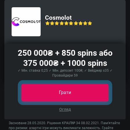
Cosmolot
250 000₴ + 850 spins або
375 000₴ + 1000 spins
✓ Мін. ставка 0,25 ✓ Мін. депозит 100₴; ✓ Вейджер x35 ✓
Провайдери 59
Грати
Огляд
Засноване 28.05.2020. Рішення КРАІЛ№ 34 08.02.2021. Пам’ятайте
про ризики: азартні ігри можуть викликати залежність. Грайте