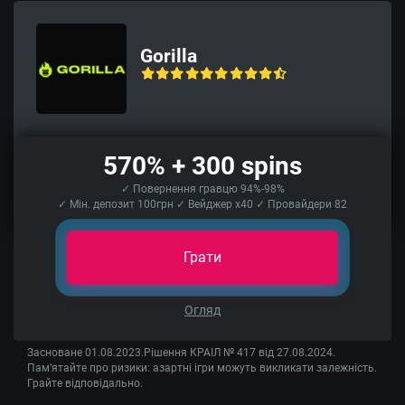
Gorilla
570% + 300 spins
✓ Повернення гравцю 94%-98%
✓ Мін. депозит 100грн ✓ Вейджер x40 ✓ Провайдери 82
Грати
Огляд
Засноване 01.08.2023.Рішення КРАІЛ № 417 від 27.08.2024.
Пам’ятайте про ризики: азартні ігри можуть викликати залежність.
Грайте відповідально.