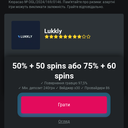
Кюрасао № OGL/2024/169/0146. Пам’ятайте про ризики: азартні
ігри можуть викликати залежність. Грайте відповідально.
Lukkly
50% + 50 spins або 75% + 60
spins
✓ Повернення гравцю 97,5%
✓ Мін. депозит 240грн ✓ Вейджер x30 ✓ Провайдери 86
Грати
Огляд