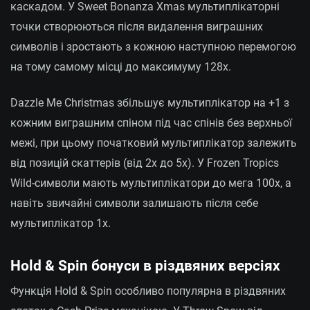
каскадом. У Sweet Bonanza Xmas мультиплікаторні
точки створюються після видалення виграшних
символів і зростають з кожною наступною перемогою
на тому самому місці до максимуму 128x.
Dazzle Me Christmas збільшує мультиплікатор на +1 з
кожним виграшним спіном під час спінів без верхньої
межі, при цьому початковий мультиплікатор залежить
від позицій скаттерів (від 2x до 5x). У Frozen Tropics
Wild-символи мають мультиплікатори до мега 100x, а
навіть звичайні символи залишають після себе
мультиплікатор 1x.
Hold & Spin бонуси в різдвяних версіях
Функція Hold & Spin особливо популярна в різдвяних