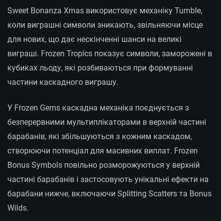
Sweet Bonanza Xmas використовує механіку Tumble,
коли виграшні символи зникають, звільняючи місце
для нових, що дає нескінченні шанси на великі
виграші. Frozen Tropics показує символи, заморожені в
кубиках льоду, які розбиваються при формуванні
частини каскадного виграшу.
У Frozen Gems каскадна механіка поєднується з
безперервними мультиплікаторами в верхній частині
барабанів, які збільшуються з кожним каскадом,
створюючи потенціал для масивних виплат. Frozen
Bonus Symbols повільно розморожуються у верхній
частині барабанів і застосовують унікальні ефекти на
барабани нижче, включаючи Splitting Scatters та Bonus
Wilds.