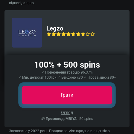
відповідально.
Legzo
100% + 500 spins
✓ Повернення гравцю 96.37%
✓ Мін. депозит 100грн ✓ Вейджер x30 ✓ Провайдери 80+
Грати
Огляд
🎁
Промокод: MRIYA
- 50 spins
Засноване у 2022 році. Працює за міжнародною ліцензією