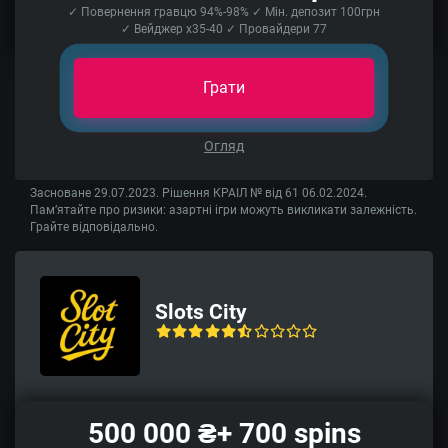
✓ Повернення гравцю 94%-98% ✓ Мін. депозит 100грн
✓ Вейджер x35-40 ✓ Провайдери 77
Грати
Огляд
Засноване 29.07.2023. Рішення КРАІЛ № від 61 06.02.2024.
Пам’ятайте про ризики: азартні ігри можуть викликати залежність.
Грайте відповідально.
Slots Сity
500 000 ₴+ 700 spins