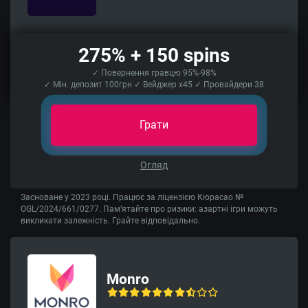
275% + 150 spins
✓ Повернення гравцю 95%-98%
✓ Мін. депозит 100грн ✓ Вейджер x45 ✓ Провайдери 38
Грати
Огляд
Засноване у 2023 році. Працює за ліцензією Кюрасао №
OGL/2024/661/0277. Пам’ятайте про ризики: азартні ігри можуть
викликати залежність. Грайте відповідально.
Monro