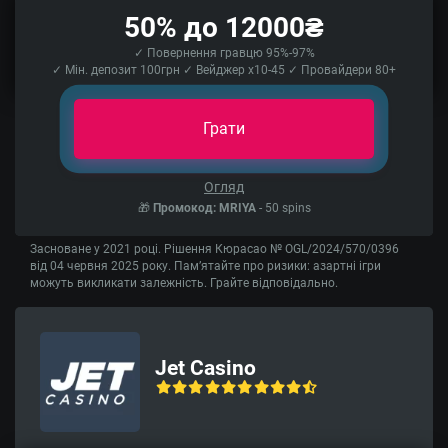
50% до 12000₴
✓ Повернення гравцю 95%-97%
✓ Мін. депозит 100грн ✓ Вейджер x10-45 ✓ Провайдери 80+
Грати
Огляд
🎁
Промокод: MRIYA
- 50 spins
Засноване у 2021 році. Рішення Кюрасао № OGL/2024/570/0396
від 04 червня 2025 року. Пам’ятайте про ризики: азартні ігри
можуть викликати залежність. Грайте відповідально.
Jet Casino