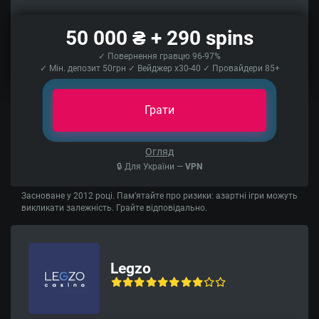
50 000 ₴ + 290 spins
✓ Повернення гравцю 96-97%
✓ Мін. депозит 50грн ✓ Вейджер x30-40 ✓ Провайдери 85+
Грати
Огляд
🔒 Для України —
VPN
Засноване у 2012 році. Пам’ятайте про ризики: азартні ігри можуть
викликати залежність. Грайте відповідально.
Legzo