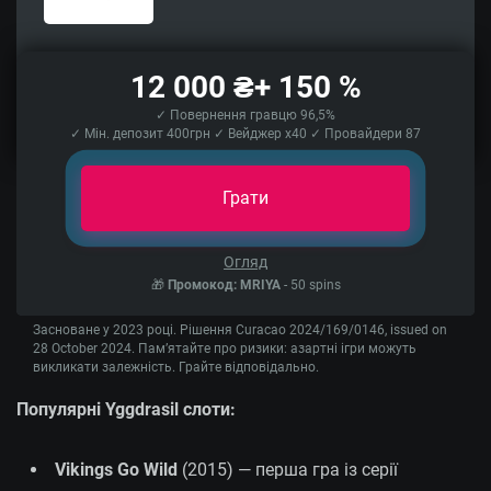
12 000 ₴+ 150 %
✓ Повернення гравцю 96,5%
✓ Мін. депозит 400грн ✓ Вейджер x40 ✓ Провайдери 87
Грати
Огляд
🎁
Промокод: MRIYA
- 50 spins
Засноване у 2023 році. Рішення Curacao 2024/169/0146, issued on
28 October 2024. Пам’ятайте про ризики: азартні ігри можуть
викликати залежність. Грайте відповідально.
Популярні Yggdrasil слоти:
Vikings Go Wild
(2015) — перша гра із серії