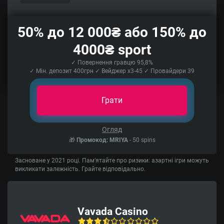
50% до 12 000₴ або 150% до
4000₴ sport
✓ Повернення гравцю 95,8%
✓ Мін. депозит 400грн ✓ Вейджер x3-45 ✓ Провайдери 39
Грати
Огляд
🎁
Промокод: MRIYA
- 50 spins
Засноване у 2021 році. Пам’ятайте про ризики: азартні ігри можуть
викликати залежність. Грайте відповідально.
Vavada Casino