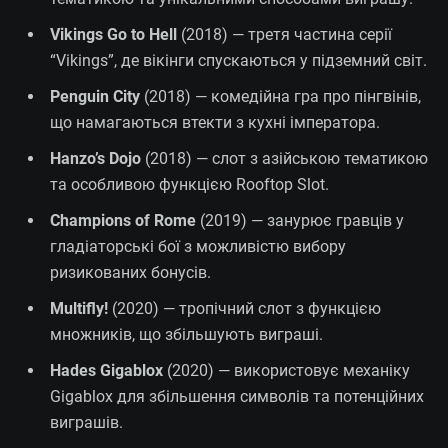
Vikings Go to Hell
(2018) — третя частина серії
“Vikings”, де вікінги спускаються у підземний світ.
Penguin City
(2018) — комедійна гра про пінгвінів,
що намагаються втекти з кухні імператора.
Hanzo’s Dojo
(2018) — слот з азійською тематикою
та особливою функцією Rooftop Slot.
Champions of Rome
(2019) — занурює гравців у
гладіаторські бої з можливістю вибору
ризикованих бонусів.
Multifly!
(2020) — тропічний слот з функцією
множників, що збільшують виграші.
Hades Gigablox
(2020) — використовує механіку
Gigablox для збільшення символів та потенційних
виграшів.