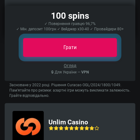
100 spins
✓ Повернення гравцю 96,7%
✓ Мін. депозит 100грн ✓ Вейджер x30-40 ✓ Провайдери 80+
Грати
Огляд
🔒 Для України —
VPN
Засноване у 2022 році. Рішення Curacao OGL/2024/1800/1049.
Пам’ятайте про ризики: азартні ігри можуть викликати залежність.
Грайте відповідально.
Unlim Casino