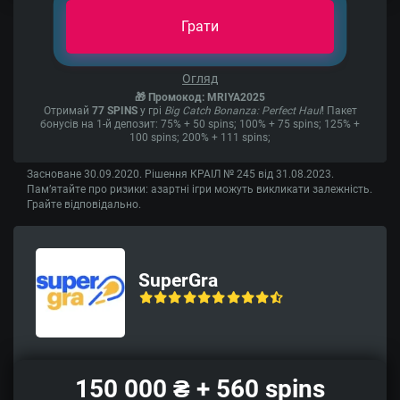
Грати
Огляд
🎁 Промокод: MRIYA2025
Отримай
77 SPINS
у грі
Big Catch Bonanza: Perfect Haul
! Пакет
бонусів на 1-й депозит: 75% + 50 spins; 100% + 75 spins; 125% +
100 spins; 200% + 111 spins;
Засноване 30.09.2020. Рішення КРАІЛ № 245 від 31.08.2023.
Пам’ятайте про ризики: азартні ігри можуть викликати залежність.
Грайте відповідально.
SuperGra
150 000 ₴ + 560 spins