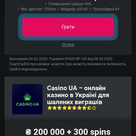
✓ Повернення гравцю 94%
✓ Мін. депозит 100грн ✓ Вейджер x35-40 ✓ Провайдери 69
Грати
Огляд
Засноване 04.02.2020. Рішення КРАІЛ № 149 від 08.08.2023.
Пам’ятайте про ризики: азартні ігри можуть викликати залежність.
Грайте відповідально.
Casino UA – онлайн
казино в Україні для
шалених виграшів
₴ 200 000 + 300 spins