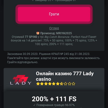
✓ Вейджер 35 ✓ Провайдери 67
Грати
Огляд
Промокод: MRIYA2025
Отримай
77 SPINS
у грі
Big Catch Bonanza: Perfect Haul
! Пакет
бонусів на 1-й депозит: 75% + 50 spins; 100% + 75 spins; 125% +
100 spins; 200% + 111 spins;
Засноване 30.09.2020. Рішення КРАІЛ № 245 від 31.08.2023.
Пам’ятайте про ризики: азартні ігри можуть викликати залежність.
Грайте відповідально.
Онлайн казино 777 Lady
casino
200% + 111 FS
✓ Повернення гравцю 96-97%