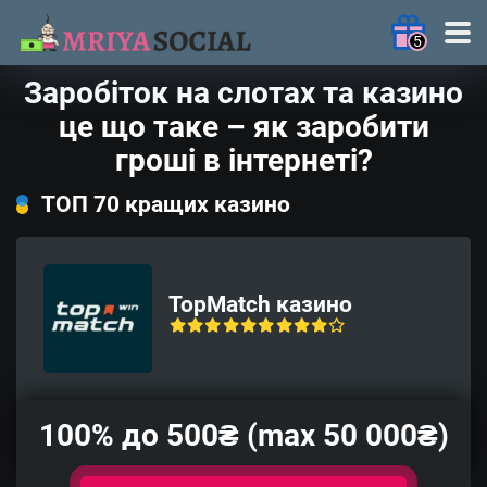
5
Заробіток на слотах та казино
це що таке – як заробити
MRIYA2025
гроші в інтернеті?
— 120FS у
Fortune Fish
Грати
ТОП 70 кращих казино
Frenzy: Bonus
Combo
MRIYA2025
TopMatch казино
— 77FS у Big
Грати
Catch Bonanza:
Perfect Haul
MRIYAON
100% до 500₴ (max 50 000₴)
— 25FS у Sun of
Грати
Egypt 5