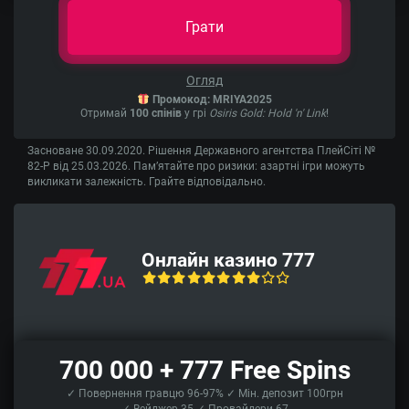
Грати
Огляд
Промокод:
MRIYA2025
Отримай
100 спінів
у грі
Osiris Gold: Hold 'n' Link
!
Засноване 30.09.2020. Рішення Державного агентства ПлейСіті №
82-Р від 25.03.2026. Пам’ятайте про ризики: азартні ігри можуть
викликати залежність. Грайте відповідально.
Онлайн казино 777
700 000 + 777 Free Spins
✓ Повернення гравцю 96-97% ✓ Мін. депозит 100грн