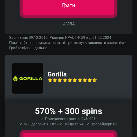
Грати
Огляд
Засноване 09.12.2019. Рішення КРАІЛ № 59 від 01.02.2024.
Пам’ятайте про ризики: азартні ігри можуть викликати залежність.
Грайте відповідально.
Gorilla
570% + 300 spins
✓ Повернення гравцю 94%-98%
✓ Мін. депозит 100грн ✓ Вейджер x40 ✓ Провайдери 82