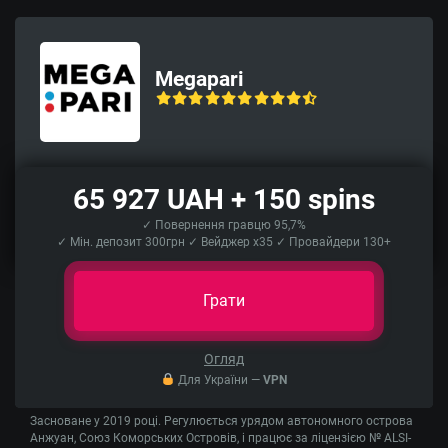
Megapari
65 927 UAH + 150 spins
✓ Повернення гравцю 95,7%
✓ Мін. депозит 300грн ✓ Вейджер x35 ✓ Провайдери 130+
Грати
Огляд
Для України —
VPN
Засноване у 2019 році. Регулюється урядом автономного острова
Анжуан, Союз Коморських Островів, і працює за ліцензією № ALSI-