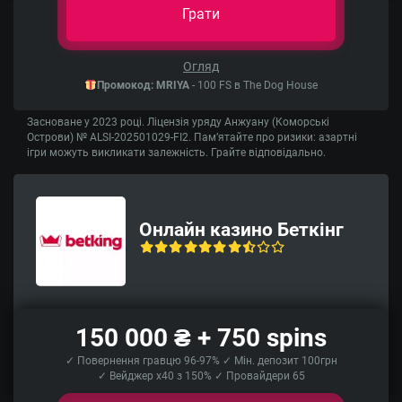
Грати
Огляд
Промокод: MRIYA
- 100 FS в The Dog House
Засноване у 2023 році. Ліцензія уряду Анжуану (Коморські
Острови) № ALSI-202501029-FI2. Пам’ятайте про ризики: азартні
ігри можуть викликати залежність. Грайте відповідально.
Онлайн казино Беткінг
150 000 ₴ + 750 spins
✓ Повернення гравцю 96-97% ✓ Мін. депозит 100грн
✓ Вейджер x40 з 150% ✓ Провайдери 65