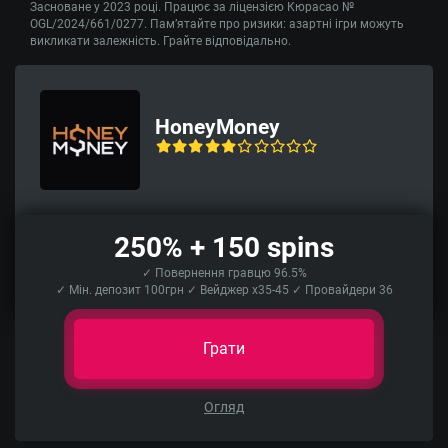
Засноване у 2023 році. Працює за ліцензією Кюрасао №
OGL/2024/661/0277. Пам’ятайте про ризики: азартні ігри можуть
викликати залежність. Грайте відповідально.
HoneyMoney
250% + 150 spins
✓ Повернення гравцю 96.5%
✓ Мін. депозит 100грн ✓ Вейджер x35-45 ✓ Провайдери 36
Грати
Огляд