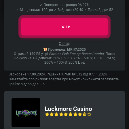
✓ Повернення гравцю 96-97%
✓ Мін. депозит 100грн ✓ Вейджер x20-40 ✓ Провайдери 52
Грати
Огляд
Промокод: MRIYA2025
Отримай
120 FS
у грі
Fortune Fish Frenzy: Bonus Combo
! Пакет
бонусів на 1-й депозит: 50% + 50FS; 75% + 50FS; 100% + 75FS;
200% + 100FS; 200% Live;
Засноване 17.09.2024. Рішення КРАІЛ № 512 від 07.11.2024.
Пам’ятайте про ризики: азартні ігри можуть викликати залежність.
Грайте відповідально.
Luckmore Casino