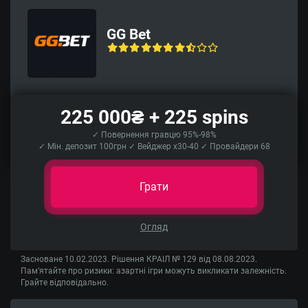
GG Bet
225 000₴ + 225 spins
✓ Повернення гравцю 95%-98%
✓ Мін. депозит 100грн ✓ Вейджер x30-40 ✓ Провайдери 68
Грати
Огляд
Засноване 10.02.2023. Рішення КРАІЛ № 129 від 08.08.2023.
Пам’ятайте про ризики: азартні ігри можуть викликати залежність.
Грайте відповідально.