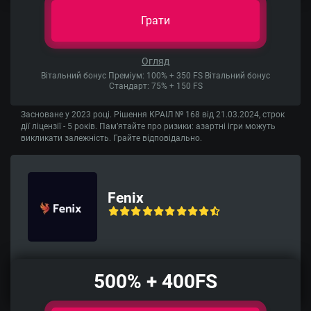
Грати
Огляд
Вітальний бонус Преміум: 100% + 350 FS Вітальний бонус
Стандарт: 75% + 150 FS
Засноване у 2023 році. Рішення КРАІЛ № 168 від 21.03.2024, строк
дії ліцензії - 5 років. Пам’ятайте про ризики: азартні ігри можуть
викликати залежність. Грайте відповідально.
Fenix
500% + 400FS