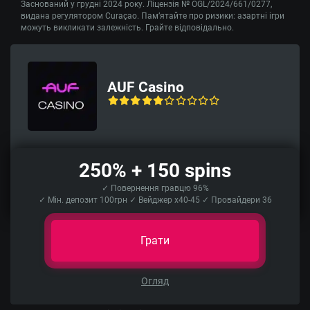
Заснований у грудні 2024 року. Ліцензія № OGL/2024/661/0277,
видана регулятором Curaçao. Пам’ятайте про ризики: азартні ігри
можуть викликати залежність. Грайте відповідально.
AUF Casino
250% + 150 spins
✓ Повернення гравцю 96%
✓ Мін. депозит 100грн ✓ Вейджер x40-45 ✓ Провайдери 36
Грати
Огляд