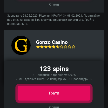
Огляд
Засноване 28.05.2020. Рішення КРАІЛ№ 34 08.02.2021. Пам’ятайте
про ризики: азартні ігри можуть викликати залежність. Грайте
відповідально.
Gonzo Casino
123 spins
✓ Повернення гравцю 95%-97%
✓ Мін. депозит 100грн ✓ Вейджер x50 ✓ Провайдери 10
Грати
Огляд