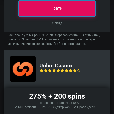
Грати
Огляд
Засноване у 2024 році. Ліцензія Кюрасао № 8048/JAZ2022-040,
оператор SilverDeer B.V. Пам’ятайте про ризики: азартні ігри
можуть викликати залежність. Грайте відповідально.
Unlim Casino
275% + 200 spins
✓ Повернення гравцю 96,55%
✓ Мін. депозит 100грн ✓ Вейджер x45-5- ✓ Провайдери 38