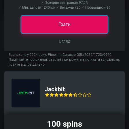
✓ Повернення гравцю 97,5%
✓ Мін. депозит 240грн ✓ Вейджер x30 ✓ Провайдери 86
Грати
Огляд
Засноване у 2024 року. Рішення Curacao OGL/2024/1723/0940.
Пам’ятайте про ризики: азартні ігри можуть викликати залежність.
Грайте відповідально.
Jackbit
100 spins