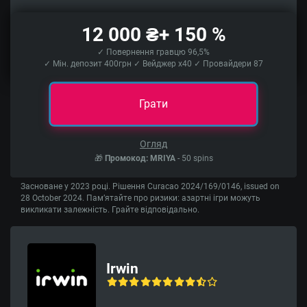
12 000 ₴+ 150 %
✓ Повернення гравцю 96,5%
✓ Мін. депозит 400грн ✓ Вейджер x40 ✓ Провайдери 87
Грати
Огляд
🎁
Промокод: MRIYA
- 50 spins
Засноване у 2023 році. Рішення Curacao 2024/169/0146, issued on
28 October 2024. Пам’ятайте про ризики: азартні ігри можуть
викликати залежність. Грайте відповідально.
Irwin