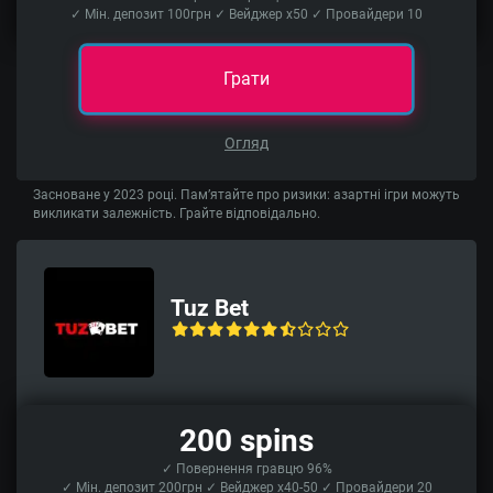
✓ Мін. депозит 100грн ✓ Вейджер x50 ✓ Провайдери 10
Грати
Огляд
Засноване у 2023 році. Пам’ятайте про ризики: азартні ігри можуть
викликати залежність. Грайте відповідально.
Tuz Bet
200 spins
✓ Повернення гравцю 96%
✓ Мін. депозит 200грн ✓ Вейджер x40-50 ✓ Провайдери 20