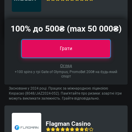
100% до 500₴ (max 50 000₴)
Грати
Огляд
+100 spins у грі Gate of Olympus; PromoBet 200₴ на будь-який
спорт
Засноване у 2024 році. Працює за міжнародною ліцензією
Кюрасао (8048/JAZ2024-052). Пам'ятайте про ризики: азартні ігри
можуть викликати залежність. Грайте відповідально.
Flagman Casino