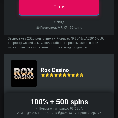
Грати
Огляд
🎁
Промокод: MRIYA
- 50 spins
Засноване у 2020 році. Ліцензія Кюрасао № 8048/JAZ2016-050,
оператор Galaktika N.V. Пам’ятайте про ризики: азартні ігри
можуть викликати залежність. Грайте відповідально.
Rox Casino
100% + 500 spins
✓ Повернення гравцю 95%-97%
✓ Мін. депозит 100грн ✓ Вейджер x40 ✓ Провайдери 77