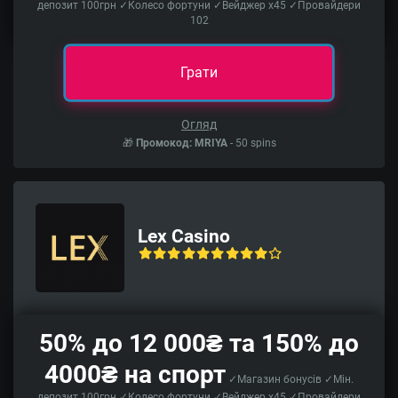
депозит 100грн ✓Колесо фортуни ✓Вейджер x45 ✓Провайдери
102
Грати
Огляд
🎁
Промокод: MRIYA
- 50 spins
Lex Casino
50% до 12 000₴ та 150% до
4000₴ на спорт
✓Магазин бонусів ✓Мін.
депозит 100грн ✓Колесо фортуни ✓Вейджер x45 ✓Провайдери