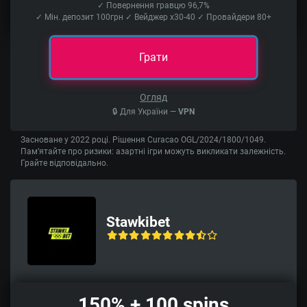
✓ Повернення гравцю 96,7%
✓ Мін. депозит 100грн ✓ Вейджер x30-40 ✓ Провайдери 80+
Грати
Огляд
🔒 Для України —
VPN
Засноване у 2022 році. Рішення Curacao OGL/2024/1800/1049.
Пам’ятайте про ризики: азартні ігри можуть викликати залежність.
Грайте відповідально.
Stawkibet
150% + 100 spins