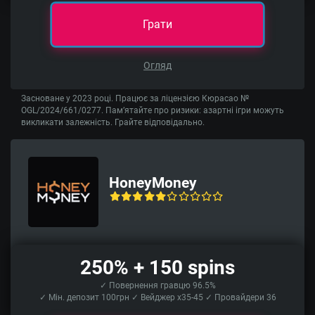
Грати
Огляд
Засноване у 2023 році. Працює за ліцензією Кюрасао №
OGL/2024/661/0277. Пам’ятайте про ризики: азартні ігри можуть
викликати залежність. Грайте відповідально.
HoneyMoney
250% + 150 spins
✓ Повернення гравцю 96.5%
✓ Мін. депозит 100грн ✓ Вейджер x35-45 ✓ Провайдери 36