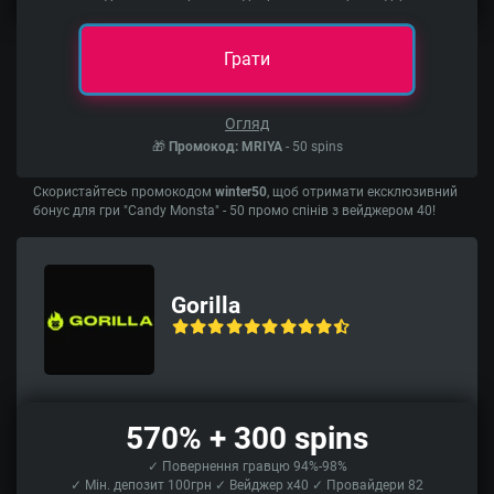
Грати
Огляд
🎁
Промокод: MRIYA
- 50 spins
Скористайтесь промокодом
winter50
, щоб отримати ексклюзивний
бонус для гри "Candy Monsta" - 50 промо спінів з вейджером 40!
Gorilla
570% + 300 spins
✓ Повернення гравцю 94%-98%
✓ Мін. депозит 100грн ✓ Вейджер x40 ✓ Провайдери 82