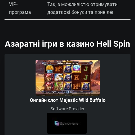
VIP-
Так, з можливістю отримувати
програма
додаткові бонуси та привілеї
Азаратні ігри в казино
Hell Spin
Онлайн слот Majestic Wild Buffalo
Software Provider