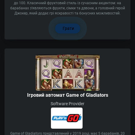
до 100. Класичний фруктовий стиль із сучасним акцентом: на
барабанах з’являються фрукти, сімки та дзвони, а головний герой
Джокер, який додає грі яскравості та бонусних можливостей.
Грати
Ігровий автомат Game of Gladiators
Software Provider
Game of Gladiators представлений у 2019 році, має 5 барабанів, 20