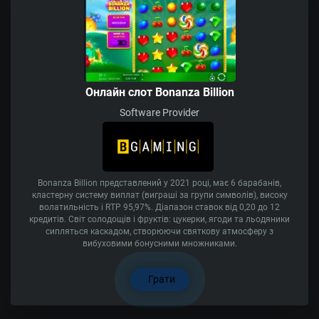
Онлайн слот Bonanza Billion
Software Provider
Bonanza Billion представлений у 2021 році, має 6 барабанів,
кластерну систему виплат (виграші за групи символів), високу
волатильність і RTP 95,97%. Діапазон ставок від 0,20 до 12
кредитів. Світ солодощів і фруктів: цукерки, ягоди та льодяники
сипляться каскадом, створюючи святкову атмосферу з
вибуховими бонусними множниками.
Грати