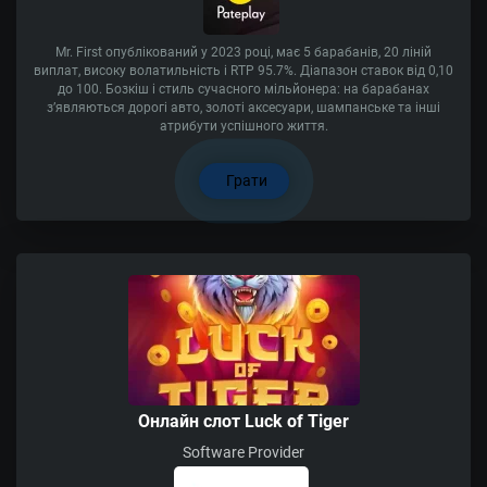
Mr. First опублікований у 2023 році, має 5 барабанів, 20 ліній
виплат, високу волатильність і RTP 95.7%. Діапазон ставок від 0,10
до 100. Бозкіш і стиль сучасного мільйонера: на барабанах
з’являються дорогі авто, золоті аксесуари, шампанське та інші
атрибути успішного життя.
Грати
Онлайн слот Luck of Tiger
Software Provider