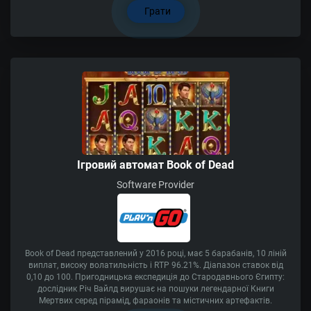
Грати
Ігровий автомат Book of Dead
Software Provider
Book of Dead представлений у 2016 році, має 5 барабанів, 10 ліній
виплат, високу волатильність і RTP 96.21%. Діапазон ставок від
0,10 до 100. Пригодницька експедиція до Стародавнього Єгипту:
дослідник Річ Вайлд вирушає на пошуки легендарної Книги
Мертвих серед пірамід, фараонів та містичних артефактів.