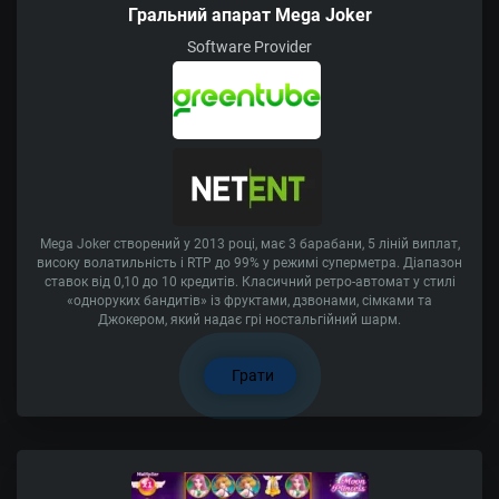
Гральний апарат Mega Joker
Software Provider
Mega Joker створений у 2013 році, має 3 барабани, 5 ліній виплат,
високу волатильність і RTP до 99% у режимі суперметра. Діапазон
ставок від 0,10 до 10 кредитів. Класичний ретро-автомат у стилі
«одноруких бандитів» із фруктами, дзвонами, сімками та
Джокером, який надає грі ностальгійний шарм.
Грати