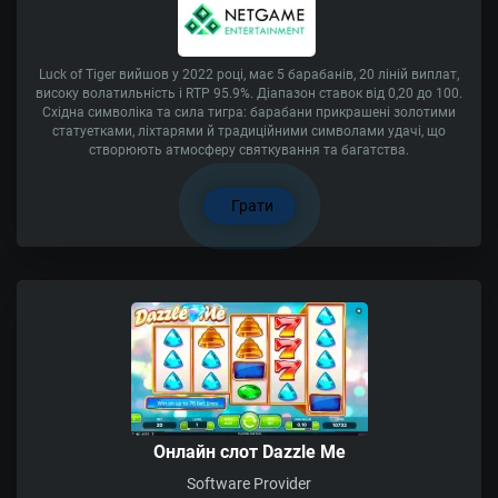
Luck of Tiger вийшов у 2022 році, має 5 барабанів, 20 ліній виплат,
високу волатильність і RTP 95.9%. Діапазон ставок від 0,20 до 100.
Східна символіка та сила тигра: барабани прикрашені золотими
статуетками, ліхтарями й традиційними символами удачі, що
створюють атмосферу святкування та багатства.
Грати
Онлайн слот Dazzle Me
Software Provider