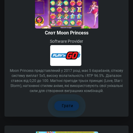
Слот Moon Princess
Software Provider
Moon Princess представлений у 2017 році, має 5 барабанів, сіткову
систему виплат 5x5, високу волатильність і RTP 96.5%. Діапазон
ставок від 0,20 до 100. Магічні пригоди трьох принцес (Love, Star і
Storm), натхненні стилем аніме, які використовують свої унікальні
сили для створення виграшних комбінацій.
Грати