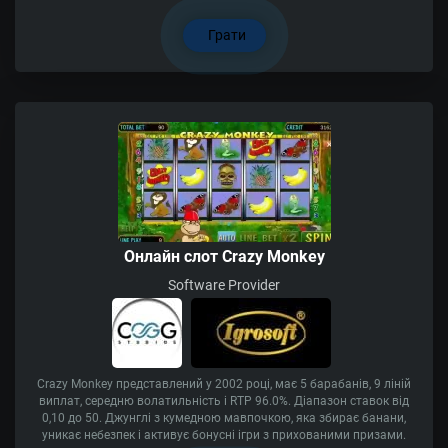
Грати
Онлайн слот Crazy Monkey
Software Provider
Crazy Monkey представлений у 2002 році, має 5 барабанів, 9 ліній
виплат, середню волатильність і RTP 96.0%. Діапазон ставок від
0,10 до 50. Джунглі з кумедною мавпочкою, яка збирає банани,
уникає небезпек і активує бонусні ігри з прихованими призами.