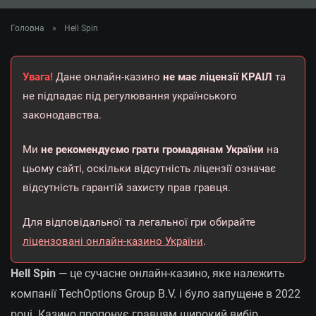
MRIYA2025
— 100 спінів у
Головна
»
Hell Spin
Грати
Osiris Gold: Hold
'n' Link
Увага!
Дане онлайн-казино
не має ліцензії КРАІЛ
та
MRIYA2025
не підпадає під регулювання українського
— 77FS у Big
законодавства.
Грати
Catch Bonanza:
Perfect Haul
Ми
не рекомендуємо грати громадянам України
на
цьому сайті, оскільки відсутність ліцензії означає
відсутність гарантій захисту прав гравця.
Для відповідальної та легальної гри обирайте
ліцензовані онлайн-казино України
.
Hell Spin
— це сучасне онлайн-казино, яке належить
компанії TechOptions Group B.V. і було запущене в 2022
році. Казино пропонує гравцям широкий вибір