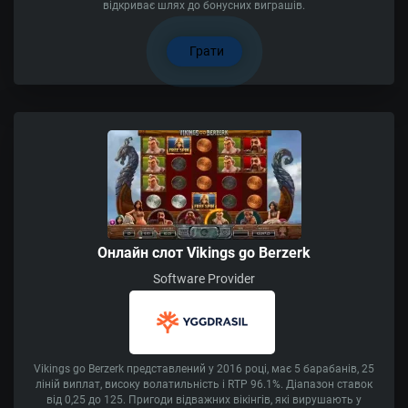
відкриває шлях до бонусних виграшів.
Грати
Онлайн слот Vikings go Berzerk
Software Provider
Vikings go Berzerk представлений у 2016 році, має 5 барабанів, 25
ліній виплат, високу волатильність і RTP 96.1%. Діапазон ставок
від 0,25 до 125. Пригоди відважних вікінгів, які вирушають у