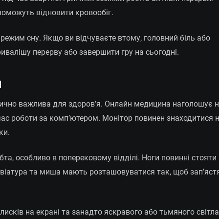
поможуть відновити кровообіг.
 режим сну. Якщо ви відчуваєте втому, головний біль або
ривалішу перерву або завершити гру на сьогодні.
я
тично важлива для здоров’я. Онлайн медицина наголошує 
час роботи за комп’ютером. Монітор повинен знаходитися н
ки.
та, особливо в поперековому відділі. Ноги повинні стояти
Клавіатура та миша мають розташовуватися так, щоб зап’яст
лисків на екрані та занадто яскравого або тьмяного світла