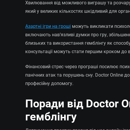
Хвилювання від можливого виграшу та розчару
який у великих кількостях шкідливий для орган
Азартні ігри на гроші
можуть викликати психоло
включають нав’язливі думки про гру, збільшен
близьких та використання гемблінгу як способу
консультації можуть стати першим кроком до 
Фінансовий стрес через програші посилює псих
панічних атак та порушень сну. Doctor Online 
професійну допомогу.
Поради від Doctor O
гемблінгу