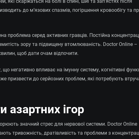
й, які скаржаться на болі в спині, шиї та зап’ястях після
ризводить до м’язових спазмів, погіршення кровообігу та п
а проблема серед активних гравців. Постійна концентрац
озмитість зору та підвищену втомлюваність. Doctor Online – 
хвилин, щоб дати очам відпочити.
, що негативно впливає на імунну систему, когнітивні функц
оже призвести до серйозних проблем, які потребують втру
и азартних ігор
орюють значний стрес для нервової системи. Doctor Online
увають тривожність, дратівливість та проблеми з концентрац