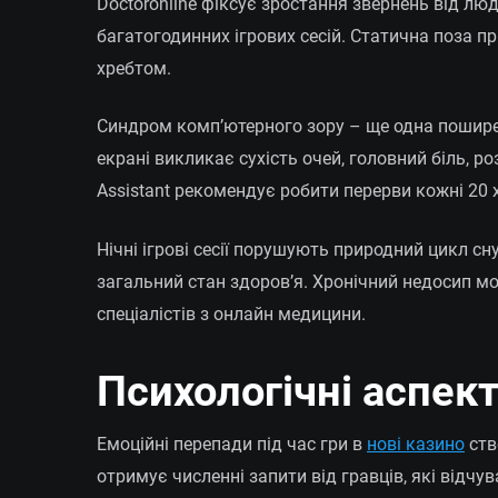
Doctoronline фіксує зростання звернень від люде
багатогодинних ігрових сесій. Статична поза п
хребтом.
Синдром комп’ютерного зору – ще одна поширен
екрані викликає сухість очей, головний біль, р
Assistant рекомендує робити перерви кожні 20 
Нічні ігрові сесії порушують природний цикл сну
загальний стан здоров’я. Хронічний недосип м
спеціалістів з онлайн медицини.
Психологічні аспект
Емоційні перепади під час гри в
нові казино
ств
отримує численні запити від гравців, які відч