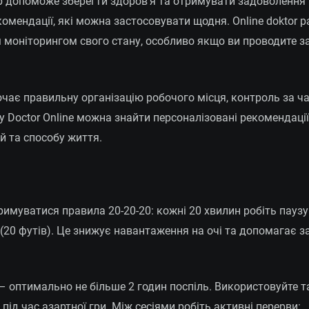
р допоможе зберегти здоров’я та отримувати задоволення 
екомендації, які можна застосовувати щодня. Online doktor 
 моніторингом свого стану, особливо якщо ви проводите з
ає правильну організацію робочого місця, контроль за ч
ку Doctor Online можна знайти персоналізовані рекомендації
й та способу життя.
тримуватися правила 20-20-20: кожні 20 хвилин робіть паузу
в (20 футів). Це знижує навантаження на очі та допомагає з
ій – оптимально не більше 2 годин поспіль. Використовуйте 
під час азартної гри. Між сесіями робіть активні перерви: