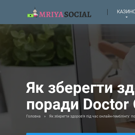
КАЗИН
Як зберегти зд
поради Doctor 
Головна
»
Як зберегти здоров’я під час онлайн-гемблінгу: п