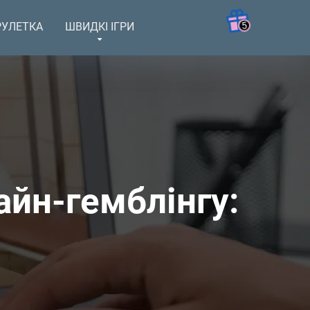
РУЛЕТКА
ШВИДКІ ІГРИ
5
MRIYA2025
— 120FS у
Fortune Fish
Грати
Frenzy: Bonus
Combo
MRIYA2025
айн-гемблінгу:
— 77FS у Big
Грати
Catch Bonanza:
Perfect Haul
MRIYAON
— 25FS у Sun of
Грати
Egypt 5