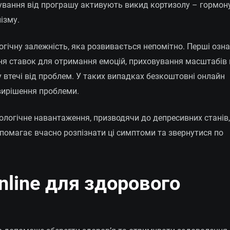
вання від програшу активують викид кортизолу – гормону
ізму.
гічну залежність, яка розвивається непомітно. Перші озн
ня ставок для отримання емоцій, приховування масштабів 
 втечі від проблем. У таких випадках безкоштовні онлайн
вирішення проблеми.
ологічне навантаження, призводячи до депресивних станів,
допомагає вчасно розпізнати ці симптоми та звернутися по
nline для здорового