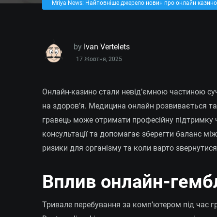
Mriya News: Найповніше джерело новин про онлайн казино 
by
Ivan Vertelets
17 Жовтня, 2025
Онлайн-казино стали невід’ємною частиною суча
на здоров’я. Медицина онлайн розвивається так
гравець може отримати професійну підтримку че
консультації та допомагає зберегти баланс між 
ризики для організму та коли варто звернутис
Вплив онлайн-гембл
Тривале перебування за комп’ютером під час г