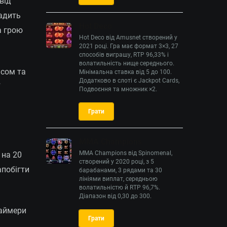
від
радить
Hot Deco
а грою
Hot Deco від Amusnet створений у
2021 році. Гра має формат 3×3, 27
способів виграшу, RTP 96,33% і
волатильність нище середнього.
асом та
Мінімальна ставка від 5 до 100.
Додатково в слоті є Jackpot Cards,
Подвоєння та множник ×2.
Грати
MMA Champions
MMA Champions від Spinomenal,
 на 20
створений у 2020 році, з 5
апобігти
барабанами, 3 рядами та 30
лініями виплат, середньою
волатильністю й RTP 96,7%.
Діапазон від 0,30 до 300.
таймери
Грати