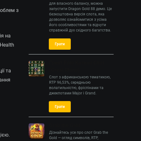
для власного балансу, можна
запустити Dragon Gold 88 демо. Це
роблем з
безкоштовна версія слота, яка
дозволяє ознайомитися з усіма
його особливостями та відчути
справжній дух східного багатства.
ія на
Грати
Health
Грейт Ріно Казино Слот
(Great Rhino)
ії та
Слот з африканською тематикою,
чання
RTP 96,53%, середньою
волатильністю, фріспінами та
джекпотами Major і Grand.
Грати
Grab the Gold
Дізнайтесь усе про слот Grab the
ією.
Gold — огляд символів, RTP,