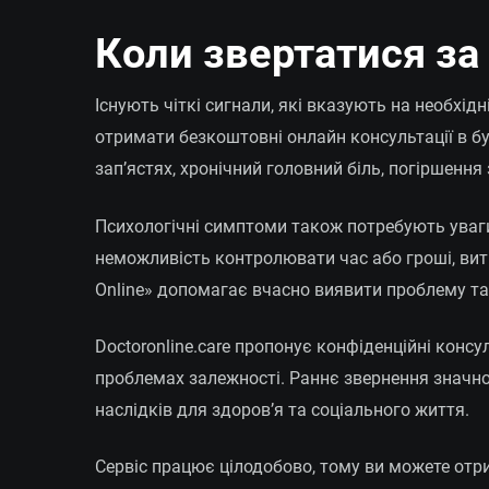
Коли звертатися за
Існують чіткі сигнали, які вказують на необхідн
отримати безкоштовні онлайн консультації в будь
зап’ястях, хронічний головний біль, погіршення
Психологічні симптоми також потребують уваги: 
неможливість контролювати час або гроші, витр
Online» допомагає вчасно виявити проблему та
Doctoronline.care пропонує конфіденційні консу
проблемах залежності. Раннє звернення значн
наслідків для здоров’я та соціального життя.
Сервіс працює цілодобово, тому ви можете отр