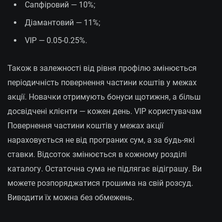
Сапфіровий — 10%;
Діамантовий — 11%;
VIP — 0.05-0.25%.
Також в залежності від рівня профілю змінюється
періодичність повернення частини коштів у межах
акції. Новачки отримують бонуси щотижня, а більш
досвідчені клієнти — кожен день. VIP користувачам
Повернення частини коштів у межах акції
нараховується не від програних сум, а за будь-які
ставки. Відсоток змінюється в кожному розділі
каталогу. Остаточна сума не підлягає відіграшу. Ви
можете розпоряджатися грошима на свій розсуд.
Виводити їх можна без обмежень.