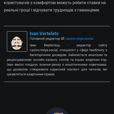
користувачів з комфортом можуть робити ставки на
реальні гроші і відчувати труднощів з гаманцями.
Ivan Vertelets
at
Головний редактор
casino.mriya.social
Іван Вертелець - редактор сайту
casino.mriya.social, спеціаліст у сфері гемблінгу з
багаторічним досвідом. Займається аналізом та
рецензуванням онлайн-казино, слотів та інших азартних ігор.
Іван вміло поєднує знання ринку з аналітичними навичками,
що дозволяє створювати корисний контент для читачів, які
цікавляться азартними іграми.