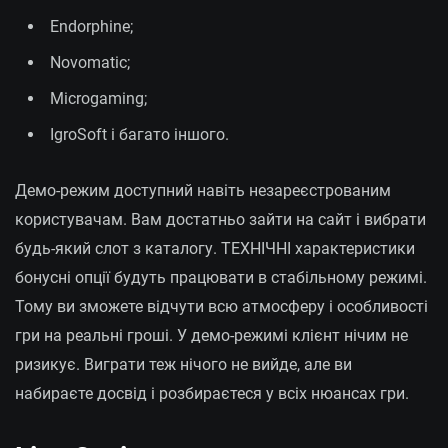
Endorphine;
Novomatic;
Microgaming;
IgroSoft і багато іншого.
Демо-режим доступний навіть незареєстрованим
користувачам. Вам достатньо зайти на сайт і вибрати
будь-який слот з каталогу. ТЕХНІЧНІ характеристики
бонусні опції будуть працювати в стабільному режимі.
Тому ви зможете відчути всю атмосферу і особливості
гри на реальні гроші. У демо-режимі клієнт нічим не
ризикує. Виграти теж нічого не вийде, але ви
набираєте досвід і розбираєтеся у всіх нюансах гри.