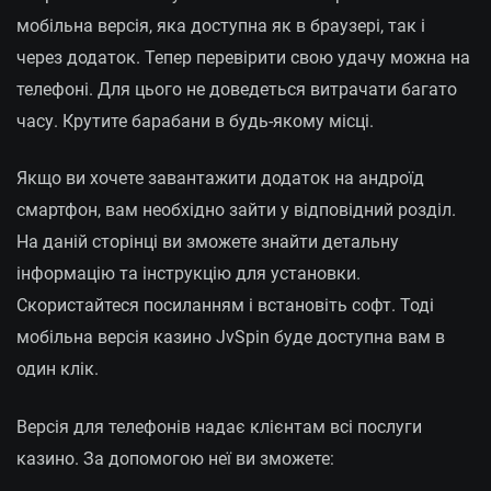
мобільна версія, яка доступна як в браузері, так і
через додаток. Тепер перевірити свою удачу можна на
телефоні. Для цього не доведеться витрачати багато
часу. Крутите барабани в будь-якому місці.
Якщо ви хочете завантажити додаток на андроїд
смартфон, вам необхідно зайти у відповідний розділ.
На даній сторінці ви зможете знайти детальну
інформацію та інструкцію для установки.
Скористайтеся посиланням і встановіть софт. Тоді
мобільна версія казино JvSpin буде доступна вам в
один клік.
Версія для телефонів надає клієнтам всі послуги
казино. За допомогою неї ви зможете: