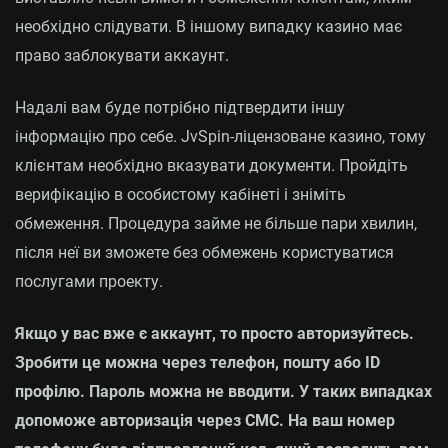
необхідно слідувати. В іншому випадку казино має
право заблокувати аккаунт.
Надалі вам буде потрібно підтвердити іншу
інформацію про себе. JvSpin-ліцензоване казино, тому
клієнтам необхідно вказувати документи. Пройдіть
верифікацію в особистому кабінеті і зніміть
обмеження. Процедура займе не більше пари хвилин,
після неї ви зможете без обмежень користуватися
послугами проекту.
Якщо у вас вже є аккаунт, то просто авторизуйтесь.
Зробити це можна через телефон, пошту або ID
профілю. Пароль можна не вводити. У таких випадках
допоможе авторизація через СМС. На ваш номер