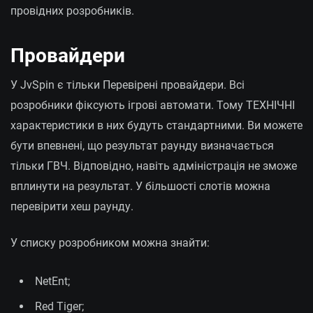
провідних розробників.
Провайдери
У JvSpin є тільки Перевірені провайдери. Всі
розробники фіксують ігрові автомати. Тому ТЕХНІЧНІ
характеристики в них будуть стандартними. Ви можете
бути впевнені, що результат раунду визначається
тільки ГВЧ. Відповідно, навіть адміністрація не зможе
вплинути на результат. У більшості слотів можна
перевірити хеш раунду.
У списку розробником можна знайти:
NetEnt;
Red Tiger;