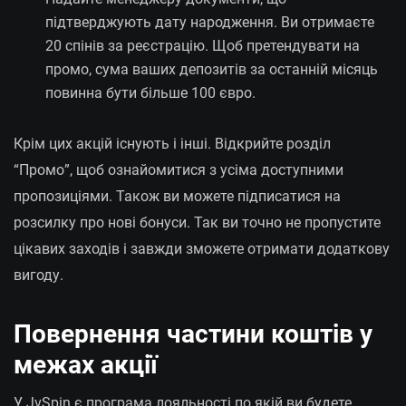
підтверджують дату народження. Ви отримаєте
20 спінів за реєстрацію. Щоб претендувати на
промо, сума ваших депозитів за останній місяць
повинна бути більше 100 євро.
Крім цих акцій існують і інші. Відкрийте розділ
“Промо”, щоб ознайомитися з усіма доступними
пропозиціями. Також ви можете підписатися на
розсилку про нові бонуси. Так ви точно не пропустите
цікавих заходів і завжди зможете отримати додаткову
вигоду.
Повернення частини коштів у
межах акції
У JvSpin є програма лояльності.по якій ви будете