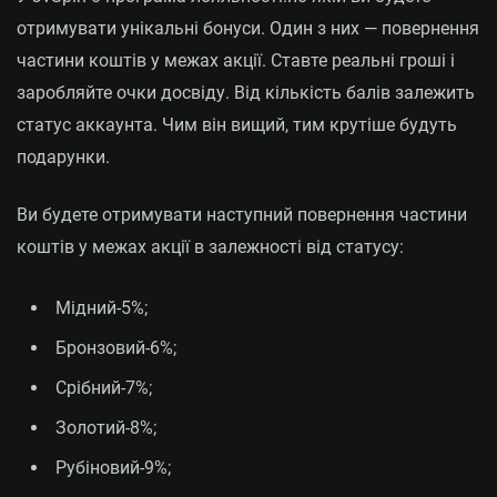
отримувати унікальні бонуси. Один з них — повернення
частини коштів у межах акції. Ставте реальні гроші і
заробляйте очки досвіду. Від кількість балів залежить
статус аккаунта. Чим він вищий, тим крутіше будуть
подарунки.
Ви будете отримувати наступний повернення частини
коштів у межах акції в залежності від статусу:
Мідний-5%;
Бронзовий-6%;
Срібний-7%;
Золотий-8%;
Рубіновий-9%;