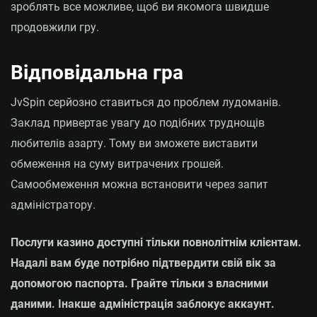
зроблять все можливе, щоб ви якомога швидше
продовжили гру.
Відповідальна гра
JvSpin серйозно ставиться до проблем лудоманів.
Заклад привертає увагу до подібних труднощів
любителів азарту. Тому ви зможете виставити
обмеження на суму витрачених грошей.
Самообмеження можна встановити через запит
адміністратору.
Послуги казино доступні тільки повнолітнім клієнтам.
Надалі вам буде потрібно підтвердити свій вік за
допомогою паспорта. Грайте тільки з власними
даними. Інакше адміністрація заблокує аккаунт.