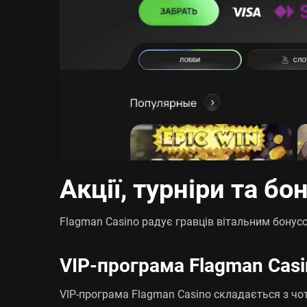
Акції, турніри та б
Flagman Casino радує гравців вітальним бонусо
VIP-програма Flagman Cas
VIP-програма Flagman Casino складається з чотир