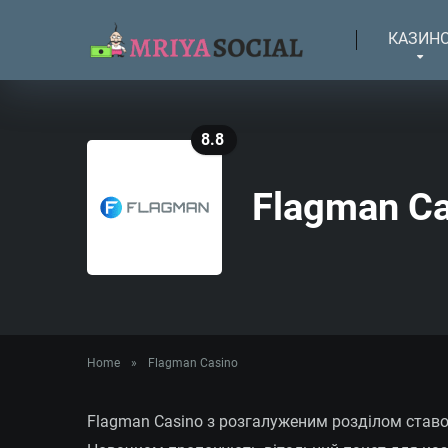
КАЗИН
8.8
Flagman Ca
Home
»
Flagman Casino
Flagman Casino з розгалуженим розділом ставок 