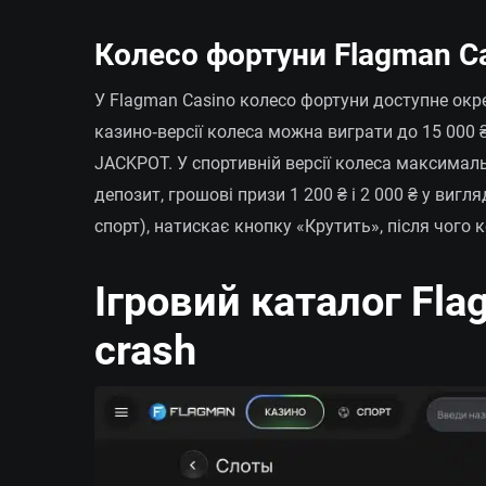
Колесо фортуни Flagman C
У Flagman Casino колесо фортуни доступне окре
казино‑версії колеса можна виграти до 15 000 ₴
JACKPOT. У спортивній версії колеса максималь
депозит, грошові призи 1 200 ₴ і 2 000 ₴ у виг
спорт), натискає кнопку «Крутить», після чого 
Ігровий каталог Flag
crash