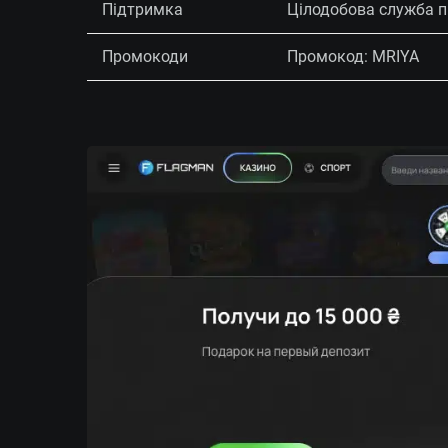
Підтримка
Цілодобова служба 
Промокоди
Промокод: MRIYA