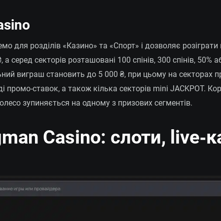
asino
мо для розділів «Казино» та «Спорт» і дозволяє розіграти
, а серед секторів розташовані 100 спінів, 300 спінів, 50%
ний виграш становить до 5 000 ₴, при цьому на секторах пр
ляді промо-ставок, а також кілька секторів mini JACKPOT. К
колесо зупиняється на одному з призових сегментів.
man Casino: слоти, live‑к