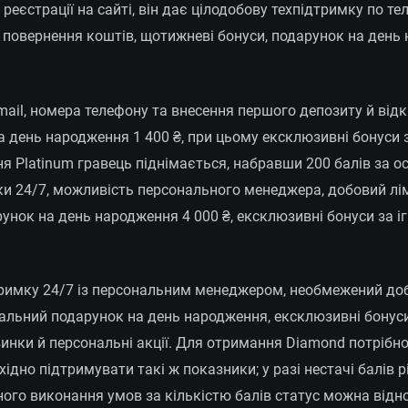
реєстрації на сайті, він дає цілодобову техпідтримку по те
і як повернення коштів, щотижневі бонуси, подарунок на ден
‑mail, номера телефону та внесення першого депозиту й ві
 день народження 1 400 ₴, при цьому ексклюзивні бонуси з
Platinum гравець піднімається, набравши 200 балів за остан
и 24/7, можливість персонального менеджера, добовий лім
унок на день народження 4 000 ₴, ексклюзивні бонуси за і
римку 24/7 із персональним менеджером, необмежений добо
альний подарунок на день народження, ексклюзивні бонуси,
нки й персональні акції. Для отримання Diamond потрібно 
бхідно підтримувати такі ж показники; у разі нестачі балів
орного виконання умов за кількістю балів статус можна відн