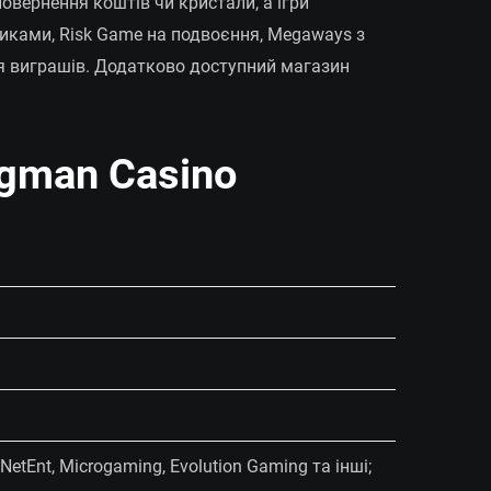
овернення коштів чи кристали, а ігри
MRIYA2025
никами, Risk Game на подвоєння, Megaways з
— 100 спінів у
Грати
ання виграшів. Додатково доступний магазин
Osiris Gold: Hold
'n' Link
MRIYA2025
agman Casino
— 77FS у Big
Грати
Catch Bonanza:
Perfect Haul
, NetEnt, Microgaming, Evolution Gaming та інші;