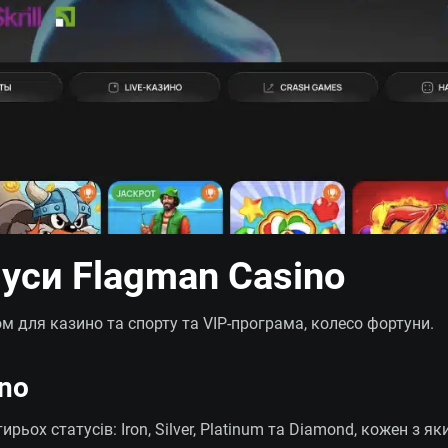
онуси Flagman Casino
м для казино та спорту та VIP-програма, колесо фортуни.
ino
ьох статусів: Iron, Silver, Platinum та Diamond, кожен з яки