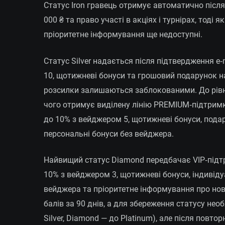
Статус Iron гравець отримує автоматично після 
000 ₴ та право участі в акціях і турнірах, тод
пріоритетне інформування ще недоступні.
Статус Silver надається після підтвердження e
10, щотижневі бонуси та грошовий подарунок на
розсилки залишаються заблокованими. До рівня 
чого отримує виділену лінію PREMIUM‑підтримк
до 10% з вейджером 5, щотижневі бонуси, подар
персональні бонуси без вейджера.
Найвищий статус Diamond передбачає VIP‑підт
10% з вейджером 3, щотижневі бонуси, індивіду
вейджера та пріоритетне інформування про нови
балів за 90 днів, а для збереження статусу нео
Silver, Diamond — до Platinum), але після повт