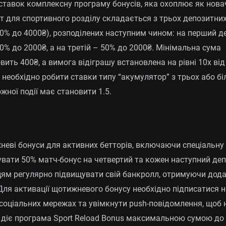
тавок комплексну програму бонусів, яка охоплює як новач
ет для спортивного розділу складається з трьох депозитни
0% до 4000₴), розподілених наступним чином: на перший д
0% до 2000₴, а на третій – 50% до 2000₴. Мінімальна сума
вить 400₴, а вимога відіграшу встановлена на рівні 10x ві
 необхідно робити ставки типу “акумулятор” з трьох або б
жної події має становити 1.5.
жневі бонуси для активних бетторів, включаючи спеціальну
увати 50% матч-бонус на четвертий та кожен наступний де
цям регулярно підвищувати свій банкролл, отримуючи дода
 Для активації щотижневого бонусу необхідно підписатися 
 соціальних мережах та увімкнути push-повідомлення, щоб 
 діє програма Sport Reload Bonus максимальною сумою до 