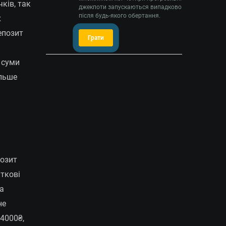
ків, так
джекпоти запускаються випадково
після будь-якого обертання.
х
епозит
Грати
д суми
ільше
позит
ткові
на
не
4000₴,