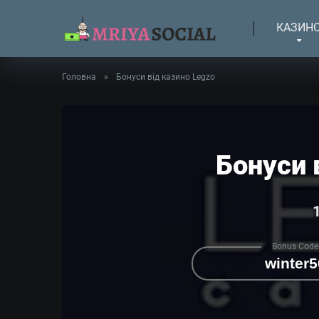
КАЗИН
Головна
»
Бонуси від казино Legzo
Бонуси 
Bonus Code
winter5