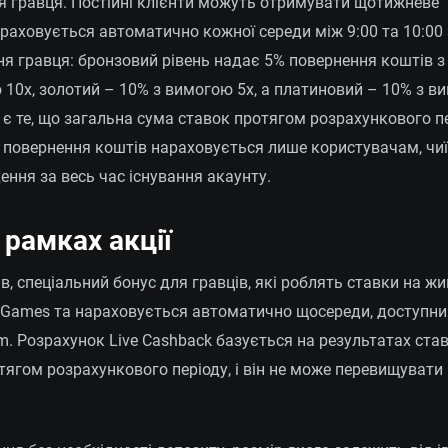
я гравця. Постійні клієнти можуть отримувати щотижневе
раховується автоматично кожної середи між 9:00 та 10:00 
ня гравця: бронзовий рівень надає 5% повернення коштів з
 10x, золотий – 10% з вимогою 5x, а платиновий – 10% з в
 те, що загальна сума ставок протягом розрахункового п
а повернення коштів нараховується лише користувачам, чиї
ння за весь час існування акаунту.
рамках акції
, спеціальний бонус для гравців, які роблять ставки на жив
e Games та нараховується автоматично щосереди, доступни
m. Розрахунок Live Cashback базується на результатах став
отягом розрахункового періоду, і він не може перевищувати