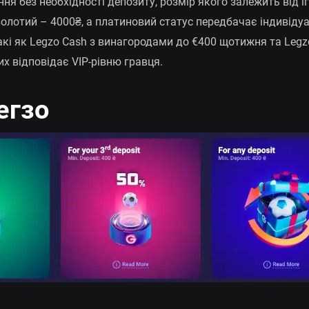
я без необхідності депозиту, розмір якого залежить від і
 золотий – 4000₴, а платиновий статус передбачає індивіду
такі як Legzo Cash з винагородами до €400 щотижня та Legz
их відповідає VIP-рівню гравця.
егзо