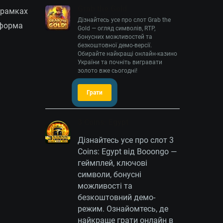
Grab the Gold
 рамках
Дізнайтесь усе про слот Grab the
тформа
Gold — огляд символів, RTP,
бонусних можливостей та
безкоштовної демо-версії.
Обирайте найкращі онлайн-казино
України та почніть вигравати
золото вже сьогодні!
Грати
3 Coins: Egypt
Дізнайтесь усе про слот 3
Coins: Egypt від Booongo —
геймплей, ключові
символи, бонусні
можливості та
безкоштовний демо-
режим. Ознайомтесь, де
найкраще грати онлайн в