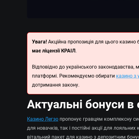
Увага!
Акційна пропозиція для цього казино
має ліцензії КРАІЛ
.
Відповідно до українського законодавства, 
платформі. Рекомендуємо обирати
казино з 
дотримання закону.
Актуальні бонуси в
Казино Легзо
пропонує гравцям комплексну сист
для новачків, так і постійні акції для лояльн
вітальний пакет для казино з депозитним бону