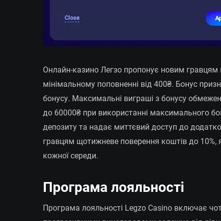
Онлайн-казино Легзо пропонує новим гравцям в
мінімальному поповненні від 400₴. Бонус призн
бонусу. Максимальні виграші з бонусу обмежен
до 60000₴ при використанні максимального бо
депозиту та надає миттєвий доступ до додатк
гравцям щотижневе поверення коштів до 10%, я
кожної середи.
Програма лояльності
Програма лояльності Legzo Casino включає чотир