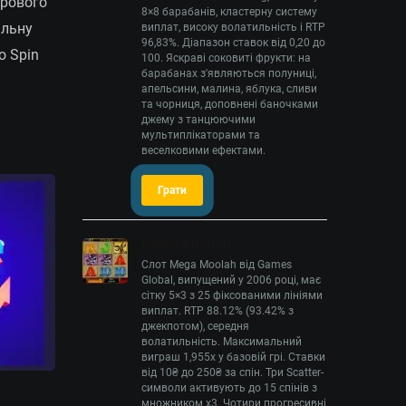
грового
8×8 барабанів, кластерну систему
альну
виплат, високу волатильність і RTP
96,83%. Діапазон ставок від 0,20 до
o Spin
100. Яскраві соковиті фрукти: на
барабанах з'являються полуниці,
апельсини, малина, яблука, сливи
та чорниця, доповнені баночками
джему з танцюючими
мультиплікаторами та
веселковими ефектами.
Грати
Mega Moolah
Слот Mega Moolah від Games
Global, випущений у 2006 році, має
сітку 5×3 з 25 фіксованими лініями
виплат. RTP 88.12% (93.42% з
джекпотом), середня
волатильність. Максимальний
виграш 1,955x у базовій грі. Ставки
від 10₴ до 250₴ за спін. Три Scatter-
символи активують до 15 спінів з
множником x3. Чотири прогресивні