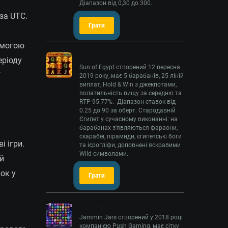
Діапазон від 0,30 до 300.
за UTC.
Грати
имогою
Sun of Egypt
еріоду
Sun of Egypt створений 12 вересня
2019 року, має 5 барабанів, 25 ліній
виплат, Hold & Win з джекпотами,
волатильність вищу за середню та
RTP 95.77%. Діапазон ставок від
0.25 до 90 за оберт. Стародавній
Єгипет у сучасному виконанні: на
барабанах з'являються фараони,
скарабеї, пірамиди, єгипетські боги
і ігри.
та ієрогліфи, доповнені яскравими
Wild-символами.
й
ок у
Грати
Jammin Jars
Jammin Jars створений у 2018 році
компанією Push Gaming, має сітку