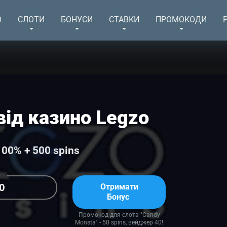
О
СЛОТИ
БОНУСИ
СТАВКИ
ПРОМОКОДИ
від казино Legzo
100% + 500 spins
0
Отримати
Бонус
Промокод для слота "Candy
Monsta" - 50 spins, вейджер 40!