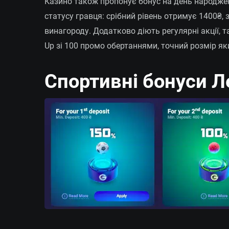
Казино також пропонує бонус на день народженн
статусу гравця: срібний рівень отримує 1400₴,
винагороду. Додатково діють регулярні акції, 
Up зі 100 промо обертаннями, точний розмір як
Спортивні бонуси Л