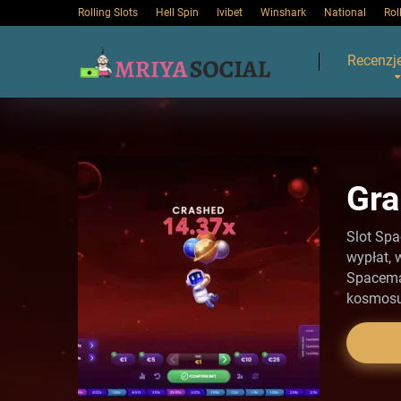
Rolling Slots
Hell Spin
Ivibet
Winshark
National
Rol
Recenzj
Gra
Slot Spa
wypłat, 
Spaceman
kosmosu