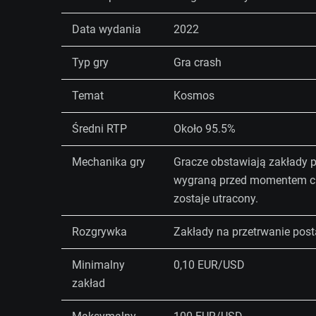
Data wydania
2022
Typ gry
Gra crash
Temat
Kosmos
Średni RTP
Około 95.5%
Mechanika gry
Gracze obstawiają zakłady p
wygraną przed momentem crash
zostaje utracony.
Rozgrywka
Zakłady na przetrwanie post
Minimalny
0,10 EUR/USD
zakład