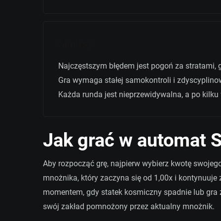
Minusy
Najczęstszym błędem jest pogoń za stratami, 
Gra wymaga stałej samokontroli i zdyscyplino
Każda runda jest nieprzewidywalna, a po kilk
Jak grać w automat
Aby rozpocząć grę, najpierw wybierz kwotę swojeg
mnożnika, który zaczyna się od 1,00x i kontynuuje
momentem, gdy statek kosmiczny spadnie lub gra za
swój zakład pomnożony przez aktualny mnożnik.