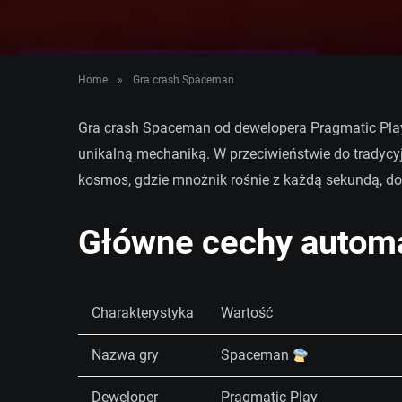
Home
»
Gra crash Spaceman
Gra crash Spaceman od dewelopera Pragmatic Play,
unikalną mechaniką. W przeciwieństwie do tradyc
kosmos, gdzie mnożnik rośnie z każdą sekundą, dop
Główne cechy autom
Charakterystyka
Wartość
Nazwa gry
Spaceman
Deweloper
Pragmatic Play