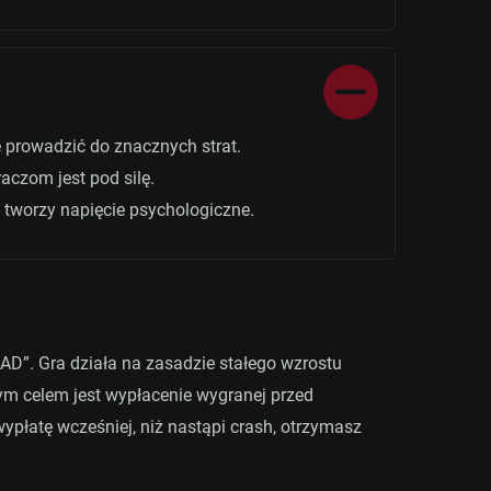
 prowadzić do znacznych strat.
aczom jest pod silę.
 tworzy napięcie psychologiczne.
AD”. Gra działa na zasadzie stałego wzrostu
ym celem jest wypłacenie wygranej przed
ypłatę wcześniej, niż nastąpi crash, otrzymasz