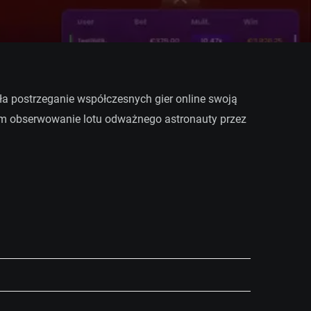
ła postrzeganie współczesnych gier online swoją
om obserwowanie lotu odważnego astronauty przez