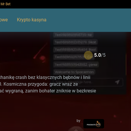
Mr Bet
dowe
Krypto kasyna
5.0
/5
anikę crash bez klasycznych bębnów i linii
0. Kosmiczna przygoda: gracz wraz ze
ć wygraną, zanim bohater zniknie w bezkresie
by