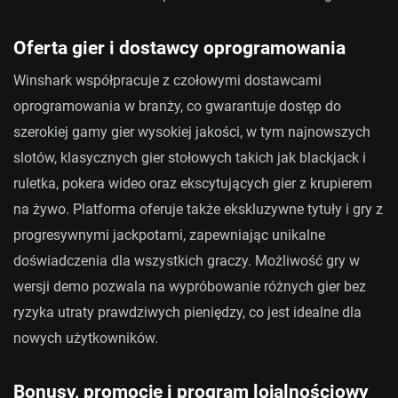
Oferta gier i dostawcy oprogramowania
Winshark współpracuje z czołowymi dostawcami
oprogramowania w branży, co gwarantuje dostęp do
szerokiej gamy gier wysokiej jakości, w tym najnowszych
slotów, klasycznych gier stołowych takich jak blackjack i
ruletka, pokera wideo oraz ekscytujących gier z krupierem
na żywo. Platforma oferuje także ekskluzywne tytuły i gry z
progresywnymi jackpotami, zapewniając unikalne
doświadczenia dla wszystkich graczy. Możliwość gry w
wersji demo pozwala na wypróbowanie różnych gier bez
ryzyka utraty prawdziwych pieniędzy, co jest idealne dla
nowych użytkowników.
Bonusy, promocje i program lojalnościowy