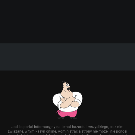
Jest to portal informacyjny na temat hazardu i wszystkiego, co z nim
związane, w tym kasyn online. Administracja strony nie może i nie ponosi