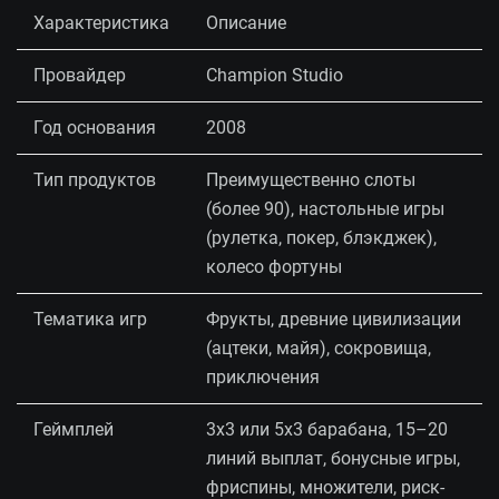
Характеристика
Описание
Провайдер
Champion Studio
Год основания
2008
Тип продуктов
Преимущественно слоты
(более 90), настольные игры
(рулетка, покер, блэкджек),
колесо фортуны
Тематика игр
Фрукты, древние цивилизации
(ацтеки, майя), сокровища,
приключения
Геймплей
3х3 или 5х3 барабана, 15–20
линий выплат, бонусные игры,
фриспины, множители, риск-