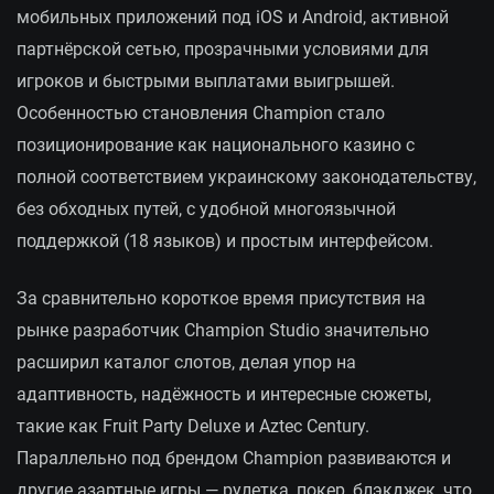
мобильных приложений под iOS и Android, активной
партнёрской сетью, прозрачными условиями для
игроков и быстрыми выплатами выигрышей.
Особенностью становления Champion стало
позиционирование как национального казино с
полной соответствием украинскому законодательству,
без обходных путей, с удобной многоязычной
поддержкой (18 языков) и простым интерфейсом.
За сравнительно короткое время присутствия на
рынке разработчик Champion Studio значительно
расширил каталог слотов, делая упор на
адаптивность, надёжность и интересные сюжеты,
такие как Fruit Party Deluxe и Aztec Century.
Параллельно под брендом Champion развиваются и
другие азартные игры — рулетка, покер, блэкджек, что