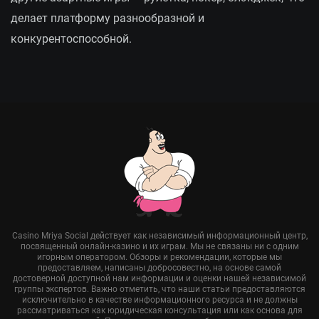
делает платформу разнообразной и
конкурентоспособной.
Casino Mriya Social действует как независимый информационный центр,
посвященный онлайн-казино и их играм. Мы не связаны ни с одним
игорным оператором. Обзоры и рекомендации, которые мы
предоставляем, написаны добросовестно, на основе самой
достоверной доступной нам информации и оценки нашей независимой
группы экспертов. Важно отметить, что наши статьи предоставляются
исключительно в качестве информационного ресурса и не должны
рассматриваться как юридическая консультация или как основа для